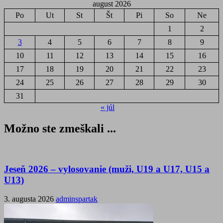
august 2026
Po
Ut
St
Št
Pi
So
Ne
1
2
3
4
5
6
7
8
9
10
11
12
13
14
15
16
17
18
19
20
21
22
23
24
25
26
27
28
29
30
31
« júl
Možno ste zmeškali ...
Jeseň 2026 – vylosovanie (muži, U19 a U17, U15 a
U13)
3. augusta 2026
adminspartak