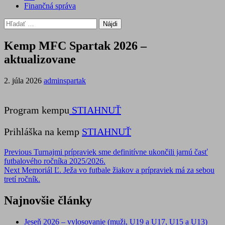
Finančná správa
Hľadať:
Kemp MFC Spartak 2026 –
aktualizovane
2. júla 2026
adminspartak
Program kempu
STIAHNUŤ
Prihláška na kemp
STIAHNUŤ
Post
Previous
Turnajmi prípraviek sme definitívne ukončili jarnú časť
futbalového ročníka 2025/2026.
navigation
Next
Memoriál Ľ. Ježa vo futbale žiakov a prípraviek má za sebou
tretí ročník.
Najnovšie články
Jeseň 2026 – vylosovanie (muži, U19 a U17, U15 a U13)