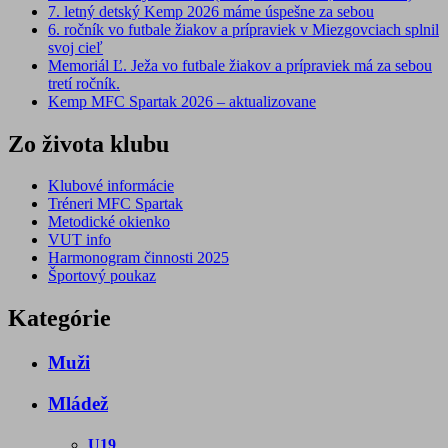
7. letný detský Kemp 2026 máme úspešne za sebou
6. ročník vo futbale žiakov a prípraviek v Miezgovciach splnil
svoj cieľ
Memoriál Ľ. Ježa vo futbale žiakov a prípraviek má za sebou
tretí ročník.
Kemp MFC Spartak 2026 – aktualizovane
Zo života klubu
Klubové informácie
Tréneri MFC Spartak
Metodické okienko
VUT info
Harmonogram činnosti 2025
Športový poukaz
Kategórie
Muži
Mládež
U19