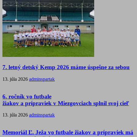
7. letný detský Kemp 2026 máme úspešne za sebou
13. júla 2026
adminspartak
6. ročník vo futbale
žiakov a prípraviek v Miezgovciach splnil svoj cieľ
13. júla 2026
adminspartak
Memoriál Ľ. Ježa vo futbale žiakov a prípraviek má