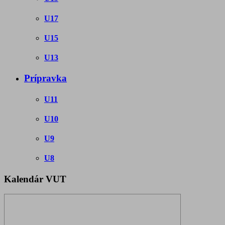
U17
U15
U13
Prípravka
U11
U10
U9
U8
Kalendár VUT