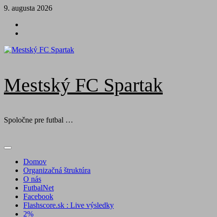
Skip
9. augusta 2026
to
Futbal
content
na
Facebook
BTV
Mestský FC Spartak
Spoločne pre futbal …
Primary
Menu
Domov
Organizačná štruktúra
O nás
FutbalNet
Facebook
Flashscore.sk : Live výsledky
2%