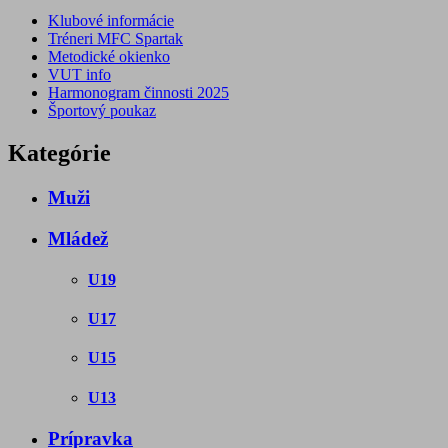
Klubové informácie
Tréneri MFC Spartak
Metodické okienko
VUT info
Harmonogram činnosti 2025
Športový poukaz
Kategórie
Muži
Mládež
U19
U17
U15
U13
Prípravka