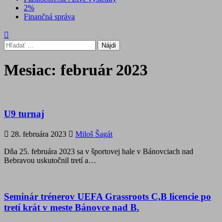
2%
Finančná správa
Hľadať:
Mesiac:
február 2023
U9 turnaj
28. februára 2023
Miloš Šagát
Dňa 25. februára 2023 sa v športovej hale v Bánovciach nad
Bebravou uskutočnil tretí a…
Seminár trénerov UEFA Grassroots C,B licencie po
tretí krát v meste Bánovce nad B.