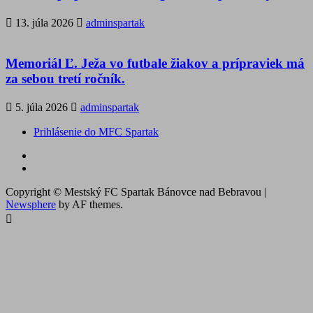
13. júla 2026
adminspartak
Memoriál Ľ. Ježa vo futbale žiakov a prípraviek má
za sebou tretí ročník.
5. júla 2026
adminspartak
Prihlásenie do MFC Spartak
Futbal
na
Facebook
BTV
Copyright © Mestský FC Spartak Bánovce nad Bebravou
|
Newsphere
by AF themes.