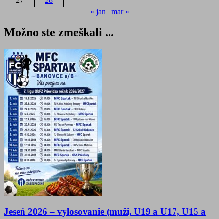
27
28
« jan
mar »
Možno ste zmeškali ...
Jeseň 2026 – vylosovanie (muži, U19 a U17, U15 a