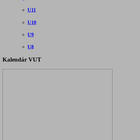
U11
U10
U9
U8
Kalendár VUT