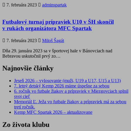
7. februára 2023
adminspartak
Futbalový turnaj prípraviek U10 v ŠH skončil
v rukách organizátora MFC Spartak
7. februára 2023
Miloš Šagát
Dňa 29. januára 2023 sa v športovej hale v Bánovciach nad
Bebravou uskutočnil prvý zo…
Najnovšie články
Jeseň 2026 – vylosovanie (muži, U19 a U17, U15 a U13)
7. letný detský Kemp 2026 máme úspešne za sebou
6. ročník vo futbale žiakov a prípraviek v Miezgovciach splnil
svoj cieľ
Memoriál Ľ. Ježa vo futbale žiakov a prípraviek má za sebou
tretí ročník.
Kemp MFC Spartak 2026 – aktualizovane
Zo života klubu