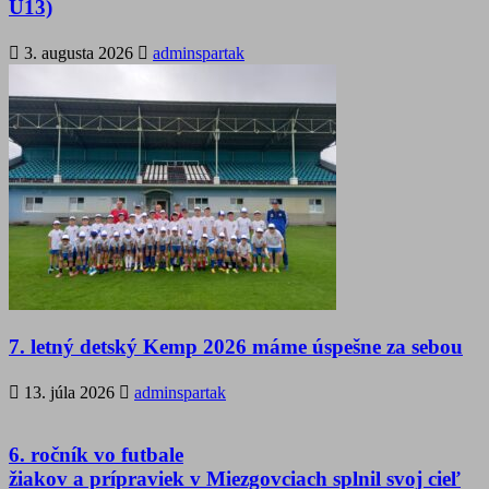
U13)
3. augusta 2026
adminspartak
7. letný detský Kemp 2026 máme úspešne za sebou
13. júla 2026
adminspartak
6. ročník vo futbale
žiakov a prípraviek v Miezgovciach splnil svoj cieľ