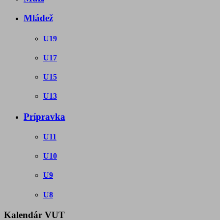
Mládež
U19
U17
U15
U13
Prípravka
U11
U10
U9
U8
Kalendár VUT