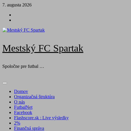
Skip
7. augusta 2026
to
Futbal
content
na
Facebook
BTV
Mestský FC Spartak
Spoločne pre futbal …
Primary
Menu
Domov
Organizačná štruktúra
O nás
FutbalNet
Facebook
Flashscore.sk : Live výsledky
2%
Finančná správa