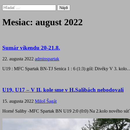
Hľadať:
Mesiac:
august 2022
Sumár víkendu 20-21.8.
22. augusta 2022
adminspartak
U19 : MFC Spartak BN-TJ Senica 1 : 6 (1:3) gól: Divéky V 3. kolo
U19, U17 – V II. kole sme v H.Salibách nebodovali
15. augusta 2022
Miloš Šagát
Horné Saliby -MFC Spartak BN U19 2:0 (0:0) Na 2.kolo nového sú