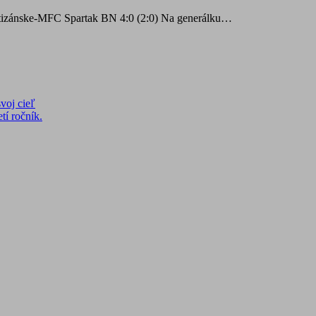
tizánske-MFC Spartak BN 4:0 (2:0) Na generálku…
voj cieľ
tí ročník.