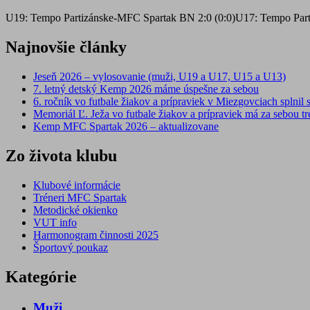
U19: Tempo Partizánske-MFC Spartak BN 2:0 (0:0)U17: Tempo Par
Najnovšie články
Jeseň 2026 – vylosovanie (muži, U19 a U17, U15 a U13)
7. letný detský Kemp 2026 máme úspešne za sebou
6. ročník vo futbale žiakov a prípraviek v Miezgovciach splnil s
Memoriál Ľ. Ježa vo futbale žiakov a prípraviek má za sebou tre
Kemp MFC Spartak 2026 – aktualizovane
Zo života klubu
Klubové informácie
Tréneri MFC Spartak
Metodické okienko
VUT info
Harmonogram činnosti 2025
Športový poukaz
Kategórie
Muži