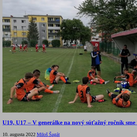
U19, U17 – V generálke na nový súťažný ročník sme ť
10. augusta 2022
Miloš Šagát