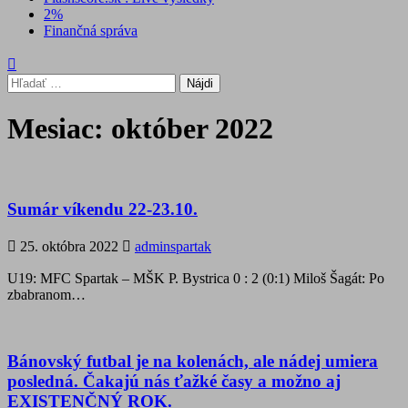
2%
Finančná správa
Hľadať:
Mesiac:
október 2022
Sumár víkendu 22-23.10.
25. októbra 2022
adminspartak
U19: MFC Spartak – MŠK P. Bystrica 0 : 2 (0:1) Miloš Šagát: Po
zbabranom…
Bánovský futbal je na kolenách, ale nádej umiera
posledná. Čakajú nás ťažké časy a možno aj
EXISTENČNÝ ROK.