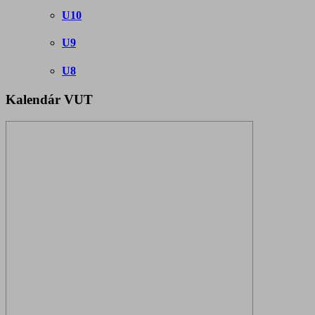
U10
U9
U8
Kalendár VUT