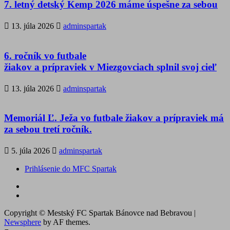
7. letný detský Kemp 2026 máme úspešne za sebou
13. júla 2026
adminspartak
6. ročník vo futbale
žiakov a prípraviek v Miezgovciach splnil svoj cieľ
13. júla 2026
adminspartak
Memoriál Ľ. Ježa vo futbale žiakov a prípraviek má
za sebou tretí ročník.
5. júla 2026
adminspartak
Prihlásenie do MFC Spartak
Futbal
na
Facebook
BTV
Copyright © Mestský FC Spartak Bánovce nad Bebravou
|
Newsphere
by AF themes.