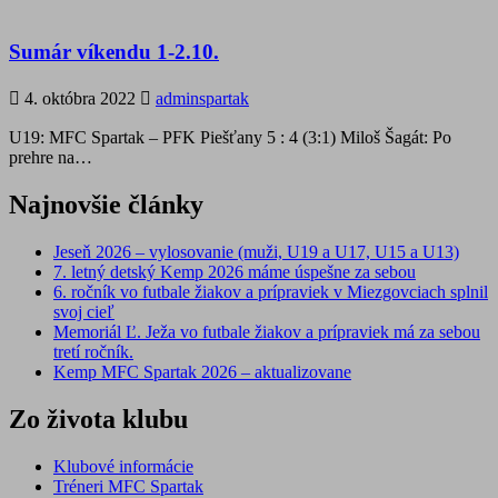
Sumár víkendu 1-2.10.
4. októbra 2022
adminspartak
U19: MFC Spartak – PFK Piešťany 5 : 4 (3:1) Miloš Šagát: Po
prehre na…
Najnovšie články
Jeseň 2026 – vylosovanie (muži, U19 a U17, U15 a U13)
7. letný detský Kemp 2026 máme úspešne za sebou
6. ročník vo futbale žiakov a prípraviek v Miezgovciach splnil
svoj cieľ
Memoriál Ľ. Ježa vo futbale žiakov a prípraviek má za sebou
tretí ročník.
Kemp MFC Spartak 2026 – aktualizovane
Zo života klubu
Klubové informácie
Tréneri MFC Spartak