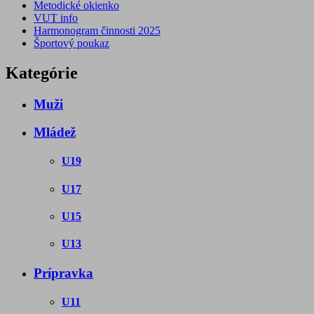
Metodické okienko
VUT info
Harmonogram činnosti 2025
Športový poukaz
Kategórie
Muži
Mládež
U19
U17
U15
U13
Prípravka
U11