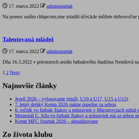
17. marca 2022
adminspartak
Na pomoc naším chlapcom,sme zriadili účet,kde môžete dobrovoľne 
Talentovaná mládež
17. marca 2022
adminspartak
Dňa 16.3.2022 v priestoroch areálu futbalového štadióna Nemšová sa 
Stránkovanie
1
2
Next
príspevkov
Najnovšie články
Jeseň 2026 – vylosovanie (muži, U19 a U17, U15 a U13)
7. letný detský Kemp 2026 máme úspešne za sebou
6. ročník vo futbale žiakov a prípraviek v Miezgovciach splnil s
Memoriál Ľ. Ježa vo futbale žiakov a prípraviek má za sebou tre
Kemp MFC Spartak 2026 – aktualizovane
Zo života klubu