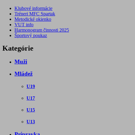
Klubové informácie
Tréneri MFC Spartak
Metodické okienko
VUT info
Harmonogram činnosti 2025
Športový poukaz
Kategórie
Muži
Mládež
U19
U17
U15
U13
Prípravka