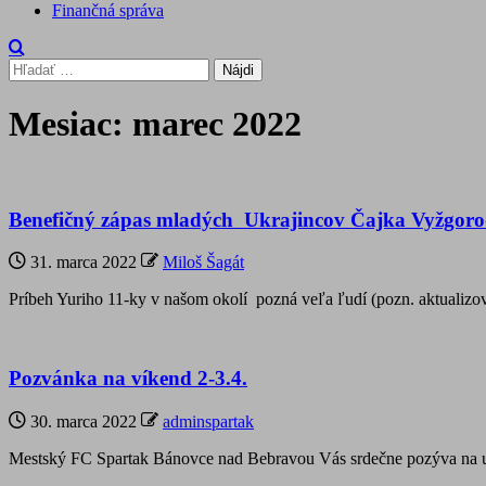
Finančná správa
Hľadať:
Mesiac:
marec 2022
Benefičný zápas mladých Ukrajincov Čajka Vyžgorod
31. marca 2022
Miloš Šagát
Príbeh Yuriho 11-ky v našom okolí pozná veľa ľudí (pozn. aktualiz
Pozvánka na víkend 2-3.4.
30. marca 2022
adminspartak
Mestský FC Spartak Bánovce nad Bebravou Vás srdečne pozýva na uv