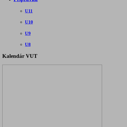
U11
U10
U9
U8
Kalendár VUT