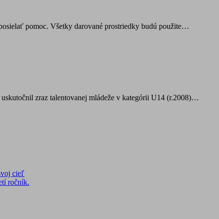
posielať pomoc. Všetky darované prostriedky budú použite…
uskutočnil zraz talentovanej mládeže v kategórii U14 (r.2008)…
voj cieľ
tí ročník.