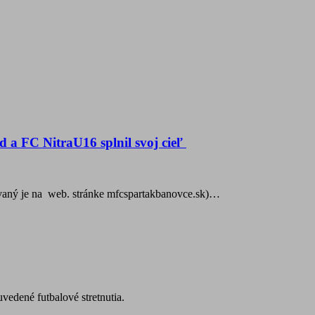
 a FC NitraU16 splnil svoj cieľ
ovaný je na web. stránke mfcspartakbanovce.sk)…
edené futbalové stretnutia.