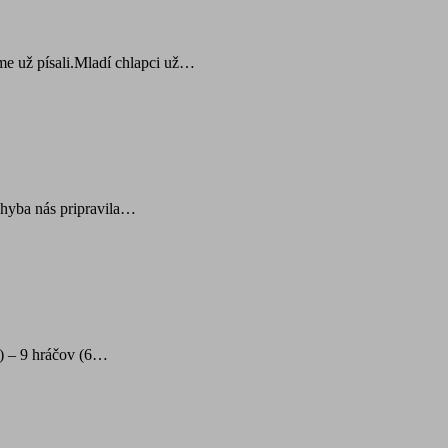
me už písali.Mladí chlapci už…
chyba nás pripravila…
1) – 9 hráčov (6…