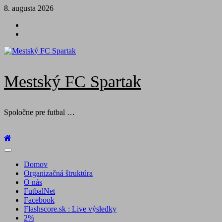
Skip
8. augusta 2026
to
Futbal
content
na
Facebook
BTV
Mestský FC Spartak
Spoločne pre futbal …
Primary
Menu
Domov
Organizačná štruktúra
O nás
FutbalNet
Facebook
Flashscore.sk : Live výsledky
2%