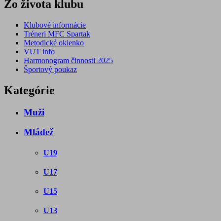
Zo života klubu
Klubové informácie
Tréneri MFC Spartak
Metodické okienko
VUT info
Harmonogram činnosti 2025
Športový poukaz
Kategórie
Muži
Mládež
U19
U17
U15
U13