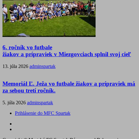
6. ročník vo futbale
žiakov a prípraviek v Miezgovciach splnil svoj cieľ
13. júla 2026
adminspartak
Memoriál Ľ. Ježa vo futbale žiakov a prípraviek má
za sebou tretí ročník.
5. júla 2026
adminspartak
Prihlásenie do MFC Spartak
Futbal
na
Facebook
BTV