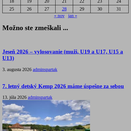
18
19
20
21
22
23
24
25
26
27
28
29
30
31
« nov
jan »
Možno ste zmeškali ...
Jeseň 2026 – vylosovanie (muži, U19 a U17, U15 a
U13)
3. augusta 2026
adminspartak
7. letný detský Kemp 2026 máme úspešne za sebou
13. júla 2026
adminspartak