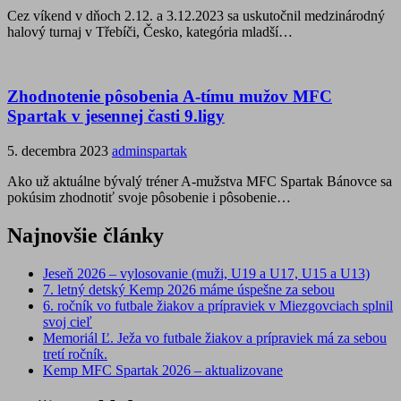
Cez víkend v dňoch 2.12. a 3.12.2023 sa uskutočnil medzinárodný
halový turnaj v Třebíči, Česko, kategória mladší…
Zhodnotenie pôsobenia A-tímu mužov MFC
Spartak v jesennej časti 9.ligy
5. decembra 2023
adminspartak
Ako už aktuálne bývalý tréner A-mužstva MFC Spartak Bánovce sa
pokúsim zhodnotiť svoje pôsobenie i pôsobenie…
Najnovšie články
Jeseň 2026 – vylosovanie (muži, U19 a U17, U15 a U13)
7. letný detský Kemp 2026 máme úspešne za sebou
6. ročník vo futbale žiakov a prípraviek v Miezgovciach splnil
svoj cieľ
Memoriál Ľ. Ježa vo futbale žiakov a prípraviek má za sebou
tretí ročník.
Kemp MFC Spartak 2026 – aktualizovane