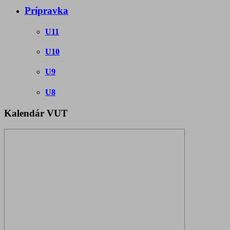
Prípravka
U11
U10
U9
U8
Kalendár VUT