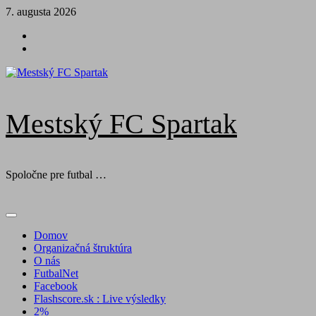
Skip
7. augusta 2026
to
Futbal
content
na
Facebook
BTV
Mestský FC Spartak
Spoločne pre futbal …
Primary
Menu
Domov
Organizačná štruktúra
O nás
FutbalNet
Facebook
Flashscore.sk : Live výsledky
2%