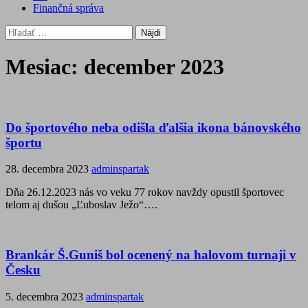
Finančná správa
Hľadať:
Mesiac:
december 2023
Do športového neba odišla ďalšia ikona bánovského
športu
28. decembra 2023
adminspartak
Dňa 26.12.2023 nás vo veku 77 rokov navždy opustil športovec
telom aj dušou „Ľuboslav Ježo“….
Brankár Š.Guniš bol ocenený na halovom turnaji v
Česku
5. decembra 2023
adminspartak