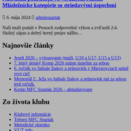
Mládežnícke kategórie so striedavými úspechmi
6. mája 2024
adminspartak
Naši muži podali v Prusoch zodpovedný výkon a zvíťazili 2:4.
Slušný zápas a dobrý herný prejav nášho…
Najnovšie články
Jeseň 2026 – vylosovanie (muži, U19 a U17, U15 a U13)
7. letný detský Kemp 2026 máme úspešne za sebou
6. ročník vo futbale žiakov a prípraviek v Miezgovciach splnil
svoj cieľ
Memoriál Ľ. Ježa vo futbale žiakov a prípraviek má za sebou
tretí ročník.
Kemp MFC Spartak 2026 – aktualizovane
Zo života klubu
Klubové informácie
Tréneri MFC Spartak
Metodické okienko
VUT info