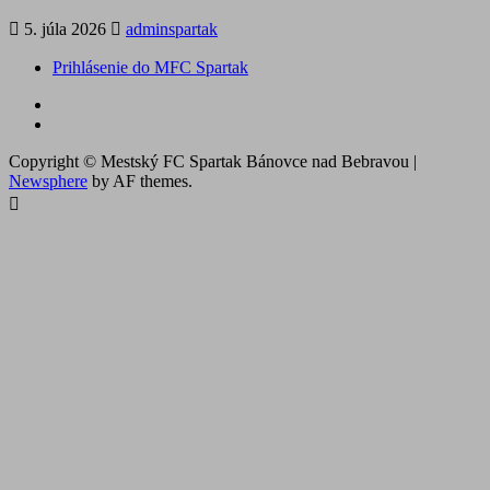
5. júla 2026
adminspartak
Prihlásenie do MFC Spartak
Futbal
na
Facebook
BTV
Copyright © Mestský FC Spartak Bánovce nad Bebravou
|
Newsphere
by AF themes.