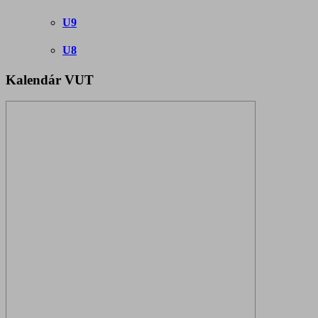
U9
U8
Kalendár VUT