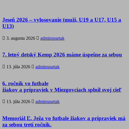
Jeseň 2026 – vylosovanie (muži, U19 a U17, U15 a
U13)
3. augusta 2026
adminspartak
7. letný detský Kemp 2026 máme úspešne za sebou
13. júla 2026
adminspartak
6. ročník vo futbale
žiakov a prípraviek v Miezgovciach splnil svoj cieľ
13. júla 2026
adminspartak
Memoriál Ľ. Ježa vo futbale žiakov a prípraviek má
za sebou tretí ročník.