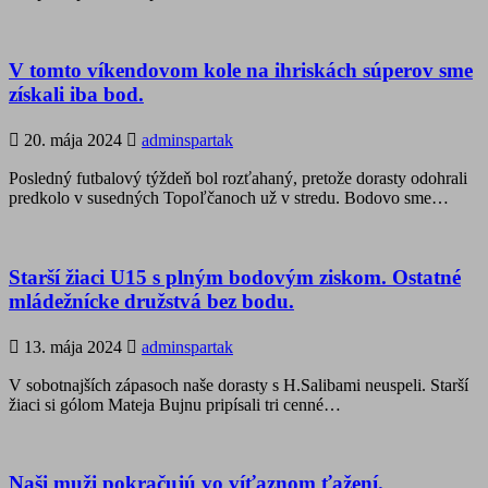
V tomto víkendovom kole na ihriskách súperov sme
získali iba bod.
20. mája 2024
adminspartak
Posledný futbalový týždeň bol rozťahaný, pretože dorasty odohrali
predkolo v susedných Topoľčanoch už v stredu. Bodovo sme…
Starší žiaci U15 s plným bodovým ziskom. Ostatné
mládežnícke družstvá bez bodu.
13. mája 2024
adminspartak
V sobotnajších zápasoch naše dorasty s H.Salibami neuspeli. Starší
žiaci si gólom Mateja Bujnu pripísali tri cenné…
Naši muži pokračujú vo víťaznom ťažení.