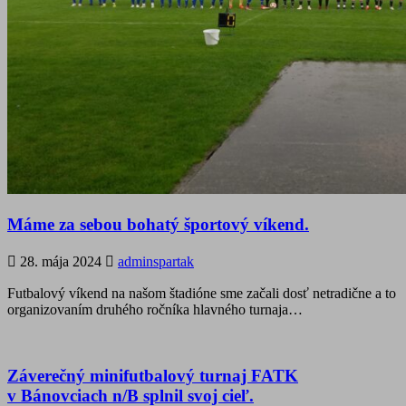
Máme za sebou bohatý športový víkend.
28. mája 2024
adminspartak
Futbalový víkend na našom štadióne sme začali dosť netradične a to
organizovaním druhého ročníka hlavného turnaja…
Záverečný minifutbalový turnaj FATK
v Bánovciach n/B splnil svoj cieľ.