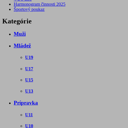
Harmonogram činnosti 2025
Športový poukaz
Kategórie
Muži
Mládež
U19
U17
U15
U13
Prípravka
U11
U10