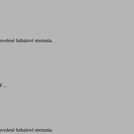
edené futbalové stretnutia.
ŠKF…
edené futbalové stretnutia.