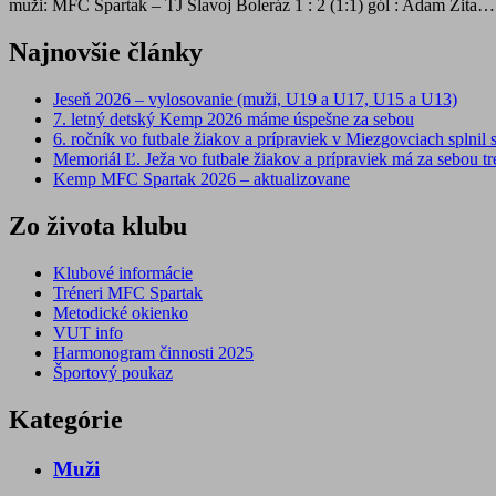
muži: MFC Spartak – TJ Slavoj Boleráz 1 : 2 (1:1) gól : Adam Zita…
Najnovšie články
Jeseň 2026 – vylosovanie (muži, U19 a U17, U15 a U13)
7. letný detský Kemp 2026 máme úspešne za sebou
6. ročník vo futbale žiakov a prípraviek v Miezgovciach splnil s
Memoriál Ľ. Ježa vo futbale žiakov a prípraviek má za sebou tre
Kemp MFC Spartak 2026 – aktualizovane
Zo života klubu
Klubové informácie
Tréneri MFC Spartak
Metodické okienko
VUT info
Harmonogram činnosti 2025
Športový poukaz
Kategórie
Muži