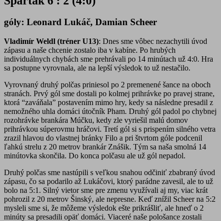
Spartak 6 : 2 (4:0)
góly: Leonard Lukáč, Damian Scheer
Vladimír Weldl (tréner U13)
: Dnes sme vôbec nezachytili úvod
zápasu a naše chcenie zostalo iba v kabíne. Po hrubých
individuálnych chybách sme prehrávali po 14 minútach už 4:0. Hra
sa postupne vyrovnala, ale na lepší výsledok to už nestačilo.
Vyrovnaný druhý polčas priniesol po 2 premenené šance na oboch
stranách. Prvý gól sme dostali po kolmej prihrávke po pravej strane,
ktorá “zaváňala” postavením mimo hry, kedy sa následne presadil z
nemožného uhla domáci útočník Pham. Druhý gól padol po chybnej
rozohrávke brankára Múčku, kedy zle vyriešil malú domov
prihrávkou súperovmu hráčovi. Tretí gól si s prispením silného vetra
zrazil hlavou do vlastnej bránky Filo a pri štvrtom góle podcenil
ľahkú strelu z 20 metrov brankár Znášik. Tým sa naša smolná 14
minútovka skončila. Do konca polčasu ale už gól nepadol.
Druhý polčas sme nastúpili s veľkou snahou odčiniť zbabraný úvod
zápasu, čo sa podarilo až Lukáčovi, ktorý parádne zavesil, ale to už
bolo na 5:1. Silný vietor sme pre zmenu využívali aj my, viac krát
pohrozil z 20 metrov Šinský, ale nepresne. Keď znížil Scheer na 5:2
mysleli sme si, že môžeme výsledok ešte prikrášliť, ale hneď o 2
minúty sa presadili opäť domáci. Viaceré naše pološance zostali