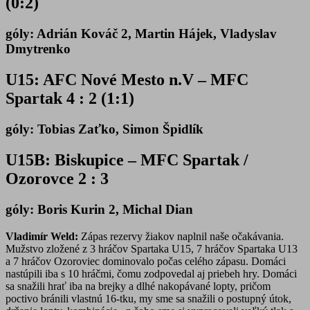
(0:2)
góly: Adrián Kováč 2, Martin Hájek, Vladyslav
Dmytrenko
U15: AFC Nové Mesto n.V – MFC
Spartak 4 : 2 (1:1)
góly: Tobias Zaťko, Simon Špidlík
U15B: Biskupice – MFC Spartak /
Ozorovce 2 : 3
góly: Boris Kurin 2, Michal Dian
Vladimír Weld:
Zápas rezervy žiakov naplnil naše očakávania.
Mužstvo zložené z 3 hráčov Spartaka U15, 7 hráčov Spartaka U13
a 7 hráčov Ozoroviec dominovalo počas celého zápasu. Domáci
nastúpili iba s 10 hráčmi, čomu zodpovedal aj priebeh hry. Domáci
sa snažili hrať iba na brejky a dlhé nakopávané lopty, pričom
poctivo bránili vlastnú 16-tku, my sme sa snažili o postupný útok,