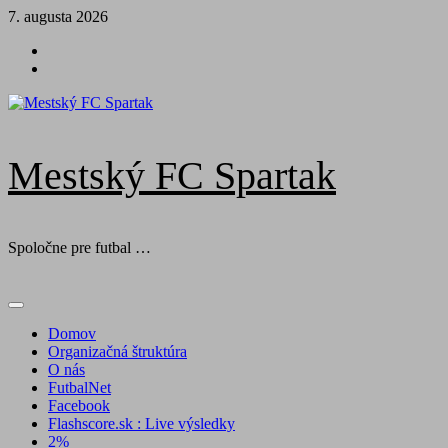
Skip
7. augusta 2026
to
Futbal
content
na
Facebook
BTV
Mestský FC Spartak
Spoločne pre futbal …
Primary
Menu
Domov
Organizačná štruktúra
O nás
FutbalNet
Facebook
Flashscore.sk : Live výsledky
2%