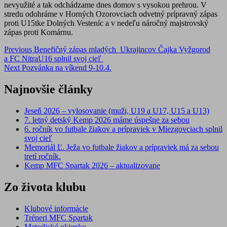
nevyužité a tak odchádzame dnes domov s vysokou prehrou. V
stredu odohráme v Horných Ozorovciach odvetný prípravný zápas
proti U15tke Dolných Vesteníc a v nedeľu náročný majstrovský
zápas proti Komárnu.
Post
Previous
Benefičný zápas mladých Ukrajincov Čajka Vyžgorod
a FC NitraU16 splnil svoj cieľ
navigation
Next
Pozvánka na víkend 9-10.4.
Najnovšie články
Jeseň 2026 – vylosovanie (muži, U19 a U17, U15 a U13)
7. letný detský Kemp 2026 máme úspešne za sebou
6. ročník vo futbale žiakov a prípraviek v Miezgovciach splnil
svoj cieľ
Memoriál Ľ. Ježa vo futbale žiakov a prípraviek má za sebou
tretí ročník.
Kemp MFC Spartak 2026 – aktualizovane
Zo života klubu
Klubové informácie
Tréneri MFC Spartak
Metodické okienko