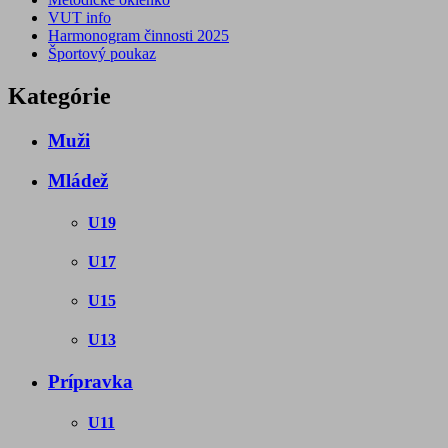
VUT info
Harmonogram činnosti 2025
Športový poukaz
Kategórie
Muži
Mládež
U19
U17
U15
U13
Prípravka
U11