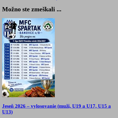
Možno ste zmeškali ...
Jeseň 2026 – vylosovanie (muži, U19 a U17, U15 a
U13)