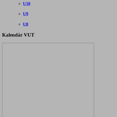
U10
U9
U8
Kalendár VUT