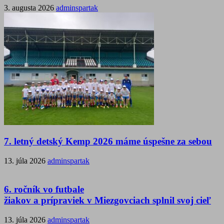
3. augusta 2026
adminspartak
7. letný detský Kemp 2026 máme úspešne za sebou
13. júla 2026
adminspartak
6. ročník vo futbale
žiakov a prípraviek v Miezgovciach splnil svoj cieľ
13. júla 2026
adminspartak