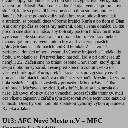
držanie lopty, kombinácie, z čoho sme si vypracovali veľký tlak a
viacero príležitostí. Paradoxne sa domáci ujali vedenia po brejkovej
situácii, kedy sa presadil líder domáceho tímu stredný obranca
Jandák. My sme pokračovali v našej hre, vystupňovali sme tlak
a strelecky sa presadil dnes výborne hrajúci Kurín a po ňom aj Dian.
Ani druhý polčas sa obraz hry nemenil, dobíjali sme domácu 16-tku,
pričom sme stiahli 1 hráča, aby boli sily počtom hráčov na ihrisku
vyrovnané, ale skórovať sa nám dlho nedarilo. Petrlíkovi nebol
uznaný gól pre postavenie mimo hry a pri viacerých našich
gólových šanciach domácich podržal brankár. Za stavu 2:1
zariskoval domáci tréner a vysunul výborne hrajúceho Jandáka do
útoku a vyplatilo sa. Pri prvej šanci nastrelil žrď a pri druhej sa už
nemýlil 2:2. Začali sme ho brániť osobne Chovanom, ktorý splnil
svoju úlohu na výbornú. Tesne pred koncom zobral všetko do
vlastných rúk opäť Kurín, prekľučkoval sa z pravej strany cez 4
domácich brániacich hráčov a rutinérsky zakončil. Myslím, že výhra
bola zaslúžená, aj keď výsledky pri našom Mix družstve sú iba
druhoradé. Mužstvo sme zložili, aby hráči, ktorí sa nezmestia do
našej 2.ligovej súpisky alebo vynechali počas týždňa tréningy, mali
cez víkend zápasovú záťaž a tým zlepšovali svoje technicko-taktické
činnosti. Dnes by som hodnotil známkou výborný výkon aj Hudeca,
Rypáka a Jakala.
U13: AFC Nové Mesto n.V – MFC