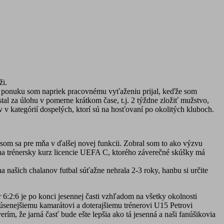
ži.
o ponuku som napriek pracovnému vyťaženiu prijal, keďže som
al za úlohu v pomerne krátkom čase, t.j. 2 týždne zložiť mužstvo,
 v kategórií dospelých, ktorí sú na hosťovaní po okolitých kluboch.
som sa pre mňa v ďalšej novej funkcii. Zobral som to ako výzvu
l na trénersky kurz licencie UEFA C, ktorého záverečné skúšky má
na našich chalanov futbal súťažne nehrala 2-3 roky, hanbu si určite
 6:2:6 je po konci jesennej časti vzhľadom na všetky okolnosti
úsenejšiemu kamarátovi a doterajšiemu trénerovi U15 Petrovi
, že jarná časť bude ešte lepšia ako tá jesenná a naši fanúšikovia