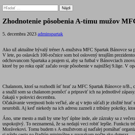
Hľadať:
Zhodnotenie pôsobenia A-tímu mužov MFC S
5. decembra 2023
adminspartak
Ako už aktuálne bývalý tréner A-mužstva MFC Spartak Bánovce sa pok
V lete, po oslavách 100-ročnice som bol oslovený terajším prezide
odchovancom Spartaka a prajem si, aby sa futbal v Bánovciach znovu d
ktoré by po roku opäť začalo svoje pôsobenie v najnižšej 9.lige. V o
Chalanom, ktorí sa rozhodli ísť hrať za MFC Spartak Bánovce n/B., 
a snažil som sa chalanom pomôcť a pripraviť ich na jednotlivé zápasy
čakajú v polovici decembra.
Očakávanie verejnosti bolo veľké, ale aj v tejto súťaži je zložité hra
neurobili. Aj keď niekedy na ich adresu zazneli z tribúny pokriky, kto
Áno, sme mesto a mali by sme byť úplne inde, ale zázraky sa z večera
uspokojivý. To neznamená, že sa nedajú veci robiť lepšie. Funkciu t
Morávekovi. Tomu budem s A-mužstvom aj naďalej pomáhať organizačne.
si nájdu cestu na štadión minimálne v rovnakom počte ako doteraz.