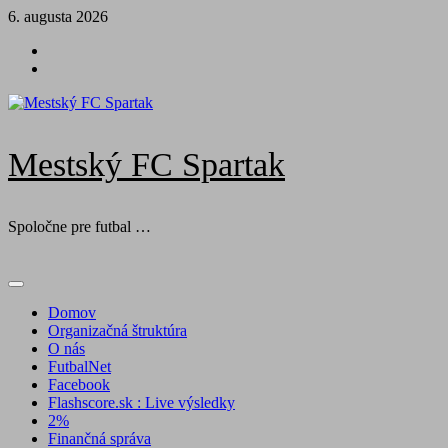
Skip
6. augusta 2026
to
Futbal
content
na
Facebook
BTV
Mestský FC Spartak
Spoločne pre futbal …
Primary
Menu
Domov
Organizačná štruktúra
O nás
FutbalNet
Facebook
Flashscore.sk : Live výsledky
2%
Finančná správa