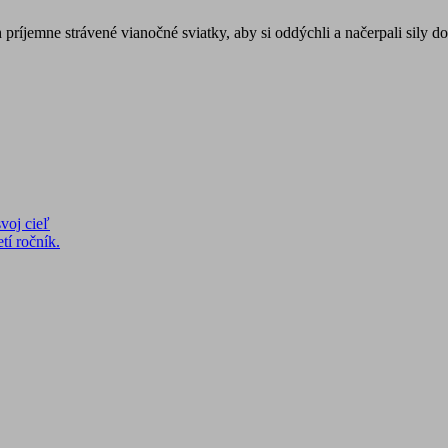
íjemne strávené vianočné sviatky, aby si oddýchli a načerpali sily do z
voj cieľ
tí ročník.