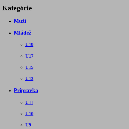
Kategórie
Muži
Mládež
U19
U17
U15
U13
Prípravka
U11
U10
U9