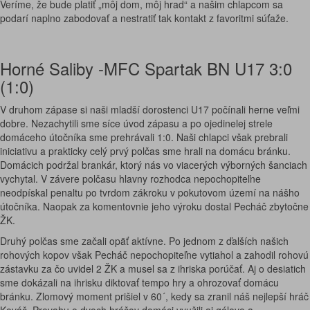
Veríme, že bude platiť „môj dom, môj hrad“ a našim chlapcom sa
podarí naplno zabodovať a nestratiť tak kontakt z favoritmi súťaže.
Horné Saliby -MFC Spartak BN U17 3:0
(1:0)
V druhom zápase si naši mladší dorostenci U17 počínali herne veľmi
dobre. Nezachytili sme síce úvod zápasu a po ojedinelej strele
domáceho útočníka sme prehrávali 1:0. Naši chlapci však prebrali
iniciativu a prakticky celý prvý polčas sme hrali na domácu bránku.
Domácich podržal brankár, ktorý nás vo viacerých výborných šanciach
vychytal. V závere polčasu hlavny rozhodca nepochopiteľne
neodpískal penaltu po tvrdom zákroku v pokutovom území na nášho
útočníka. Naopak za komentovnie jeho výroku dostal Pecháč zbytočne
ŽK.
Druhý polčas sme začali opäť aktívne. Po jednom z ďalších našich
rohových kopov však Pecháč nepochopiteľne vytiahol a zahodil rohovú
zástavku za čo uvidel 2 ŽK a musel sa z ihriska porúčať. Aj o desiatich
sme dokázali na ihrisku diktovať tempo hry a ohrozovať domácu
bránku. Zlomový moment prišiel v 60´, kedy sa zranil náš nejlepší hráč