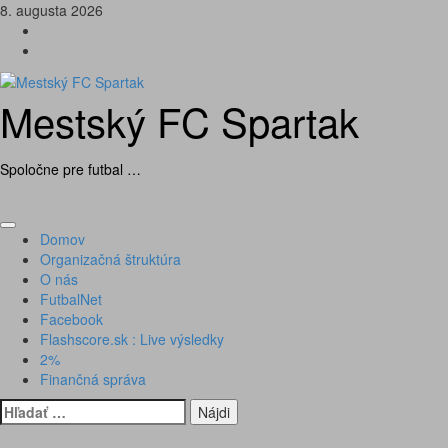
Skip
8. augusta 2026
to
Futbal
content
na
Facebook
BTV
Mestský FC Spartak
Spoločne pre futbal …
Primary
Domov
Menu
Organizačná štruktúra
O nás
FutbalNet
Facebook
Flashscore.sk : Live výsledky
2%
Finančná správa
Hľadať: