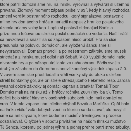
ktoré patrili domcim sme hru na ihrisku vyrovnali a vytvárali si územnú
prevahu. Zlomový moment zápasu prišiel v 63´, kedy hlavný rozhodca
zmenil verdikt postranného rozhodcu, ktorý signalizoval postavenie
mimo hry domáceho hráča a nariadil naopak z hranice pokutového
územia priamy voľný kop. Loptu si postavil striedajúci Bódis a
prízemnou tečovanou strelou poslal domácich do vedenia. Naši hráči
sa nevzdávali a snažili sa so zápasom niečo urobiť. Hra sa sice
presunula na polovicu domácich, ale vyloženú šancu sme si
nevypracovali. Domáci pritvrdili a po nešetrnom zákroku sme museli
striedať a z ihriska musel odísť náš Šobáň. V 80´využili domáci naše
otvorenie hry a po nákopnutej lopte za našu obranu Bódis svojim
druhým zásahom do čierneho stanovil konečný výsledok zápasu 2:0.
V závere sme sice prestriedali a vrhli všetky sily do útoku s cieľom
streliť kontaktný gól, ale pri strele striedajúceho Feketeho resp. Jaroša
vytiahol dobré zákroky aj domáci kapitán a brankár Tomáš Tibor.
Domáci mali na ihrisku až 7 hráčov ročníka 2004 (my iba 3). Tento
deficit bolo vidieť hlavne v osobných súbojoch, kde mali domáci na
vrch. V tomto zápase nám citeľne chýbali Bezák a Martiška. Opäť bolo
na ihriku vidieť veľa dobrých vecí na ktorích sa dá stavať, ale nevyhli
sme sa ani chybám, ktoré budeme musieť v tréningovom procese
odstraňovať. O týždeň v sobotu privítáme na našom ihrisku mužstvo
TJ Senica, ktorému po jednej výhre a jednej prehre patrí stred tabulky.