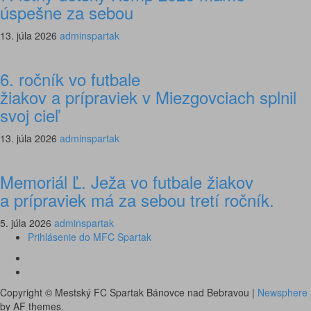
úspešne za sebou
13. júla 2026
adminspartak
6. ročník vo futbale
žiakov a prípraviek v Miezgovciach splnil
svoj cieľ
13. júla 2026
adminspartak
Memoriál Ľ. Ježa vo futbale žiakov
a prípraviek má za sebou tretí ročník.
5. júla 2026
adminspartak
Prihlásenie do MFC Spartak
Futbal
na
Facebook
BTV
Copyright © Mestský FC Spartak Bánovce nad Bebravou
|
Newsphere
by AF themes.