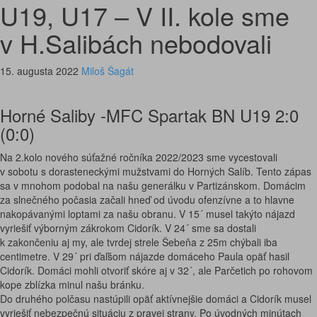
U19, U17 – V II. kole sme
v H.Salibách nebodovali
15. augusta 2022
Miloš Šagát
Horné Saliby -MFC Spartak BN U19 2:0
(0:0)
Na 2.kolo nového súťažné ročníka 2022/2023 sme vycestovali
v sobotu s dorasteneckými mužstvami do Horných Salíb. Tento zápas
sa v mnohom podobal na našu generálku v Partizánskom. Domácim
za slnečného počasia začali hneď od úvodu ofenzívne a to hlavne
nakopávanými loptami za našu obranu. V 15´ musel takýto nájazd
vyriešiť výborným zákrokom Cidorík. V 24´ sme sa dostali
k zakončeniu aj my, ale tvrdej strele Šebeňa z 25m chýbali iba
centimetre. V 29´ pri ďaľšom nájazde domáceho Paula opäť hasil
Cidorík. Domáci mohli otvoriť skóre aj v 32´, ale Parčetich po rohovom
kope zblízka minul našu bránku.
Do druhého polčasu nastúpili opäť aktívnejšie domáci a Cidorík musel
vyriešiť nebezpečnú situáciu z pravej strany. Po úvodných minútach