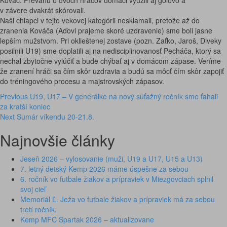
Kováč. Prevahu o dvoch hráčov domáci využili aj gólovo a
v závere dvakrát skórovali.
Naši chlapci v tejto vekovej kategórii nesklamali, pretože až do
zranenia Kováča (Aďovi prajeme skoré uzdravenie) sme boli jasne
lepším mužstvom. Pri oklieštenej zostave (pozn. Zaťko, Jaroš, Diveky
posilnili U19) sme doplatili aj na nedisciplinovanosť Pecháča, ktorý sa
nechal zbytočne vylúčiť a bude chýbať aj v domácom zápase. Veríme
že zranení hráči sa čím skôr uzdravia a budú sa môcť čím skôr zapojiť
do tréningového procesu a majstrovských zápasov.
Post
Previous
U19, U17 – V generálke na nový súťažný ročník sme ťahali
za kratší koniec
navigation
Next
Sumár víkendu 20-21.8.
Najnovšie články
Jeseň 2026 – vylosovanie (muži, U19 a U17, U15 a U13)
7. letný detský Kemp 2026 máme úspešne za sebou
6. ročník vo futbale žiakov a prípraviek v Miezgovciach splnil
svoj cieľ
Memoriál Ľ. Ježa vo futbale žiakov a prípraviek má za sebou
tretí ročník.
Kemp MFC Spartak 2026 – aktualizovane