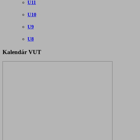
U11
U10
U9
U8
Kalendár VUT