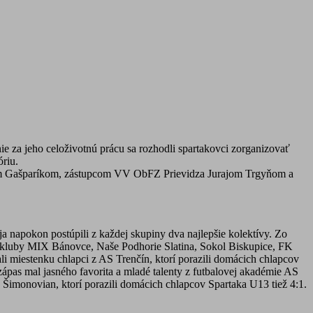
 za jeho celoživotnú prácu sa rozhodli spartakovci zorganizovať
óriu.
rtom Gašparíkom, zástupcom VV ObFZ Prievidza Jurajom Trgyňom a
 napokon postúpili z každej skupiny dva najlepšie kolektívy. Zo
 kluby MIX Bánovce, Naše Podhorie Slatina, Sokol Biskupice, FK
ali miestenku chlapci z AS Trenčín, ktorí porazili domácich chlapcov
zápas mal jasného favorita a mladé talenty z futbalovej akadémie AS
o Šimonovian, ktorí porazili domácich chlapcov Spartaka U13 tiež 4:1.