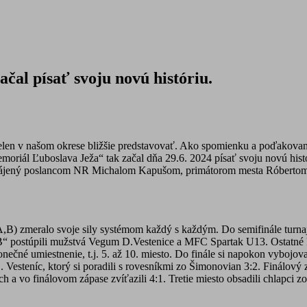
čal písať svoju novú históriu.
len v našom okrese bližšie predstavovať. Ako spomienku a poďakovanie
moriál Ľuboslava Ježa“ tak začal dňa 29.6. 2024 písať svoju novú hist
tne zahájený poslancom NR Michalom Kapušom, primátorom mesta Róbe
B) zmeralo svoje sily systémom každý s každým. Do semifinále turnaja
B“ postúpili mužstvá Vegum D.Vestenice a MFC Spartak U13. Ostatné
onečné umiestnenie, t.j. 5. až 10. miesto. Do finále si napokon vybojov
Vesteníc, ktorý si poradili s rovesníkmi zo Šimonovian 3:2. Finálový 
h a vo finálovom zápase zvíťazili 4:1. Tretie miesto obsadili chlapci z