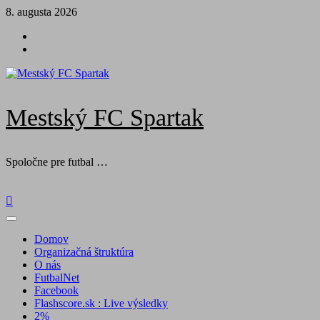
Skip
8. augusta 2026
to
Futbal
content
na
Facebook
BTV
Mestský FC Spartak
Spoločne pre futbal …
Primary
Menu
Domov
Organizačná štruktúra
O nás
FutbalNet
Facebook
Flashscore.sk : Live výsledky
2%