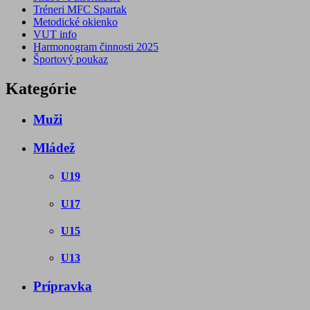
Tréneri MFC Spartak
Metodické okienko
VUT info
Harmonogram činnosti 2025
Športový poukaz
Kategórie
Muži
Mládež
U19
U17
U15
U13
Prípravka