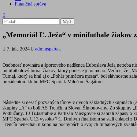
Finančná správa
Hľadať:
„Memoriál Ľ. Ježa“ v minifutbale žiakov za
7. júla 2024
adminspartak
Osobnosť novinára a športového nadšenca Ľuboslava Ježa netreba nie
minifutbalový turnaj žiakov, ktorý ponesie jeho meno. Veríme, že „Me
Turnaj, ktorý sa hral aj o „Pohár primátora mesta“, bol slávnos
prezidentom klubu MFC Spartak Milošom Šagátom.
Následne si desať pozvaných tímov v dvoch základných skupinách (A,
skupiny „A“ to boli AS Trenčín a Slovan Šimonovany. Zo skupiny „
Podlužany, TJ Tr.Jastrabie a Partizán Miezgovce si zahrali zápasy o k
MFC Spartak U13 vysoko 7:1. Druhým finalistom sa stali chlapci z D. 
Trenčín nenechali nikoho na pochybách o svojich futbalových kvalitác