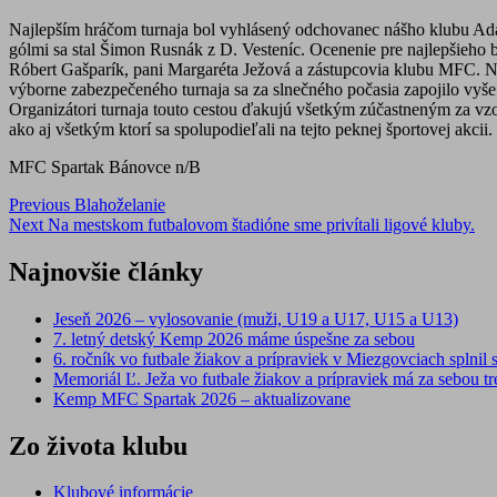
Najlepším hráčom turnaja bol vyhlásený odchovanec nášho klubu Adam
gólmi sa stal Šimon Rusnák z D. Vesteníc. Ocenenie pre najlepšieho 
Róbert Gašparík, pani Margaréta Ježová a zástupcovia klubu MFC. N
výborne zabezpečeného turnaja sa za slnečného počasia zapojilo vyše 
Organizátori turnaja touto cestou ďakujú všetkým zúčastneným za v
ako aj všetkým ktorí sa spolupodieľali na tejto peknej športovej akcii
MFC Spartak Bánovce n/B
Post
Previous
Blahoželanie
Next
Na mestskom futbalovom štadióne sme privítali ligové kluby.
navigation
Najnovšie články
Jeseň 2026 – vylosovanie (muži, U19 a U17, U15 a U13)
7. letný detský Kemp 2026 máme úspešne za sebou
6. ročník vo futbale žiakov a prípraviek v Miezgovciach splnil s
Memoriál Ľ. Ježa vo futbale žiakov a prípraviek má za sebou tre
Kemp MFC Spartak 2026 – aktualizovane
Zo života klubu
Klubové informácie