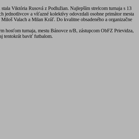
tala Viktória Rusová z Podlužian. Najlepším strelcom turnaja s 13
ch jednotlivcov a víťazné kolektívy odovzdali osobne primátor mesta
 Miloš Valach a Milan Kráľ. Do kvalitne obsadeného a organizačne
aným hosťom turnaja, mestu Bánovce n/B, zástupcom ObFZ Prievidza,
aj tentokrát baviť futbalom.