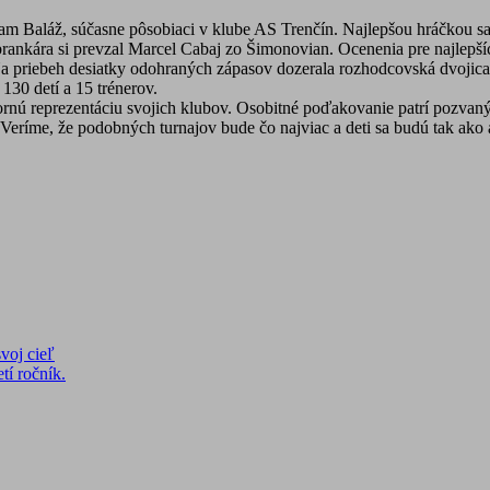
 Baláž, súčasne pôsobiaci v klube AS Trenčín. Najlepšou hráčkou sa s
brankára si prevzal Marcel Cabaj zo Šimonovian. Ocenenia pre najlepší
a priebeh desiatky odohraných zápasov dozerala rozhodcovská dvojica
130 detí a 15 trénerov.
zornú reprezentáciu svojich klubov. Osobitné poďakovanie patrí pozv
. Veríme, že podobných turnajov bude čo najviac a deti sa budú tak ako 
voj cieľ
tí ročník.