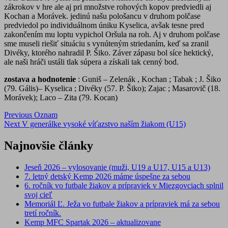
zákrokov v hre ale aj pri množstve rohových kopov predviedli aj
Kochan a Morávek. jedinú našu pološancu v druhom polčase
predviedol po individuálnom úniku Kyselica, avšak tesne pred
zakončením mu loptu vypichol Oršula na roh. Aj v druhom polčase
sme museli riešiť situáciu s vynúteným striedaním, keď sa zranil
Divéky, ktorého nahradil P. Šiko. Záver zápasu bol síce hektický,
ale naši hráči ustáli tlak súpera a získali tak cenný bod.
zostava a hodnotenie
: Guniš
– Zelenák , Kochan
; Tabak ; J. Šiko
(79. Gális)– Kyselica ; Divéky (57. P. Šiko); Zajac ; Masarovič (18.
Morávek); Laco – Zita
(79. Kocan)
Post
Previous
Oznam
Next
V generálke vysoké víťazstvo naším žiakom (U15)
navigation
Najnovšie články
Jeseň 2026 – vylosovanie (muži, U19 a U17, U15 a U13)
7. letný detský Kemp 2026 máme úspešne za sebou
6. ročník vo futbale žiakov a prípraviek v Miezgovciach splnil
svoj cieľ
Memoriál Ľ. Ježa vo futbale žiakov a prípraviek má za sebou
tretí ročník.
Kemp MFC Spartak 2026 – aktualizovane