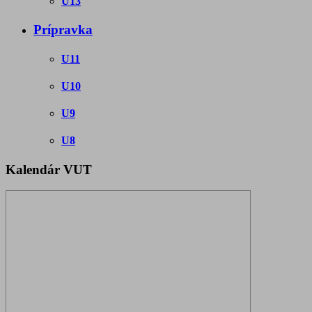
U13
Prípravka
U11
U10
U9
U8
Kalendár VUT