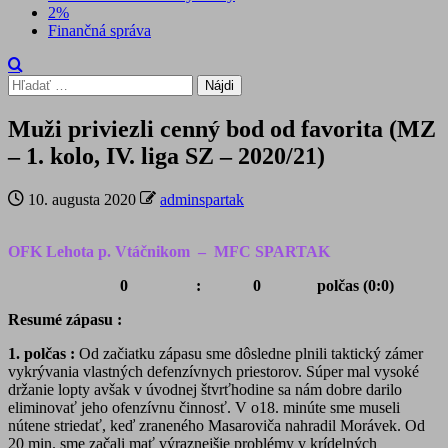
2%
Finančná správa
Hľadať:
Muži priviezli cenný bod od favorita (MZ
– 1. kolo, IV. liga SZ – 2020/21)
10. augusta 2020
adminspartak
OFK Lehota p. Vtáčnikom – MFC SPARTAK
0 : 0 polčas (0:0)
Resumé zápasu :
1. polčas :
Od začiatku zápasu sme dôsledne plnili taktický zámer
vykrývania vlastných defenzívnych priestorov. Súper mal vysoké
držanie lopty avšak v úvodnej štvrťhodine sa nám dobre darilo
eliminovať jeho ofenzívnu činnosť. V o18. minúte sme museli
nútene striedať, keď zraneného Masaroviča nahradil Morávek. Od
20 min. sme začali mať výraznejšie problémy v krídelných