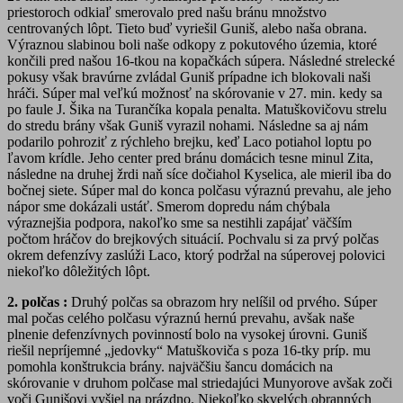
priestoroch odkiaľ smerovalo pred našu bránu množstvo
centrovaných lôpt. Tieto buď vyriešil Guniš, alebo naša obrana.
Výraznou slabinou boli naše odkopy z pokutového územia, ktoré
končili pred našou 16-tkou na kopačkách súpera. Následné strelecké
pokusy však bravúrne zvládal Guniš prípadne ich blokovali naši
hráči. Súper mal veľkú možnosť na skórovanie v 27. min. kedy sa
po faule J. Šika na Turančíka kopala penalta. Matuškovičovu strelu
do stredu brány však Guniš vyrazil nohami. Následne sa aj nám
podarilo pohroziť z rýchleho brejku, keď Laco potiahol loptu po
ľavom krídle. Jeho center pred bránu domácich tesne minul Zita,
následne na druhej žrdi naň síce dočiahol Kyselica, ale mieril iba do
bočnej siete. Súper mal do konca polčasu výraznú prevahu, ale jeho
nápor sme dokázali ustáť. Smerom dopredu nám chýbala
výraznejšia podpora, nakoľko sme sa nestihli zapájať väčším
počtom hráčov do brejkových situácií. Pochvalu si za prvý polčas
okrem defenzívy zaslúži Laco, ktorý podržal na súperovej polovici
niekoľko dôležitých lôpt.
2. polčas :
Druhý polčas sa obrazom hry nelíšil od prvého. Súper
mal počas celého polčasu výraznú hernú prevahu, avšak naše
plnenie defenzívnych povinností bolo na vysokej úrovni. Guniš
riešil nepríjemné „jedovky“ Matuškoviča s poza 16-tky príp. mu
pomohla konštrukcia brány. najväčšiu šancu domácich na
skórovanie v druhom polčase mal striedajúci Munyorove avšak zoči
voči Gunišovi vyšiel na prázdno. Niekoľko skvelých obranných