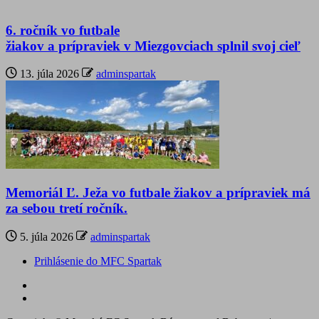
6. ročník vo futbale
žiakov a prípraviek v Miezgovciach splnil svoj cieľ
13. júla 2026
adminspartak
Memoriál Ľ. Ježa vo futbale žiakov a prípraviek má
za sebou tretí ročník.
5. júla 2026
adminspartak
Prihlásenie do MFC Spartak
Futbal
na
Facebook
BTV