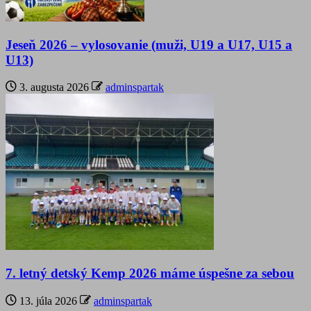
Jeseň 2026 – vylosovanie (muži, U19 a U17, U15 a
U13)
3. augusta 2026
adminspartak
7. letný detský Kemp 2026 máme úspešne za sebou
13. júla 2026
adminspartak