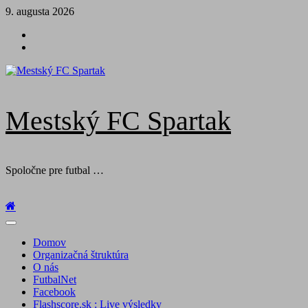
Skip
9. augusta 2026
to
Futbal
content
na
Facebook
BTV
Mestský FC Spartak
Spoločne pre futbal …
Primary
Menu
Domov
Organizačná štruktúra
O nás
FutbalNet
Facebook
Flashscore.sk : Live výsledky