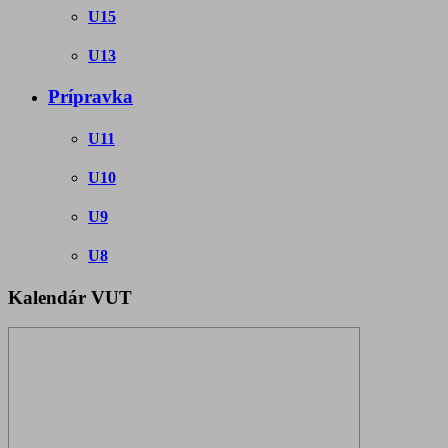
U15
U13
Prípravka
U11
U10
U9
U8
Kalendár VUT