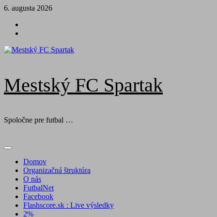
Skip
6. augusta 2026
to
Futbal
content
na
Facebook
BTV
Mestský FC Spartak
Spoločne pre futbal …
Primary
Menu
Domov
Organizačná štruktúra
O nás
FutbalNet
Facebook
Flashscore.sk : Live výsledky
2%