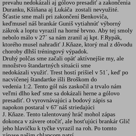
prevahu nedokázali aj gólovo presadiť a zakončenia
Duranku, Kšiňana aj Lukáča zostali nevyužité.
Šťastie sme mali pri zakončení Benkoviča,
keďmusel náš brankár Guniš vytiahnúť výborný
zákrok a loptu vyrazil na horné brvno. Aby tej smoly
nebolo málo v 27´ sa nám zranil aj kpt. F.Rypák,
ktorého musel nahradiť J.Kňaze, ktorý mal z dôvodu
choroby dlhší tréningový výpadok.
Druhý polčas sme začali opäť aktívnejšie my, ale
množstvo štandartných situácii sme
nedokázali využiť. Trest hostí prišiel v 51´, keď po
nacvičenej štandartke išli Broškom do
vedenia 1:2. Tento gól nás zaskočil a trvalo nám
veľmi dlho keď sme sa dokázali herne a gólovo
presadiť. O vyrovnávajúci a bodový zápis sa
napokon postaral v 67´náš striedajúci
J. Kňaze. Tento talentovaný hráč mohol zápas
dokonca v závere otočiť, ale hosťujúci brankár Glič
jeho hlavičku k tyčke vyrazil na roh. Po tomto
zápase našim chlapcom patrí