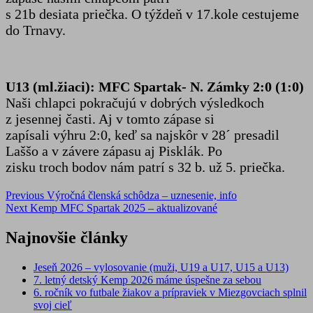
s 21b desiata priečka. O týždeň v 17.kole cestujeme
do Trnavy.
U13 (ml.žiaci): MFC Spartak- N. Zámky 2:0 (1:0)
Naši chlapci pokračujú v dobrých výsledkoch
z jesennej časti. Aj v tomto zápase si
zapísali výhru 2:0, keď sa najskôr v 28´ presadil
Laššo a v závere zápasu aj Pisklák. Po
zisku troch bodov nám patrí s 32 b. už 5. priečka.
Post
Previous
Výročná členská schôdza – uznesenie, info
Next
Kemp MFC Spartak 2025 – aktualizované
navigation
Najnovšie články
Jeseň 2026 – vylosovanie (muži, U19 a U17, U15 a U13)
7. letný detský Kemp 2026 máme úspešne za sebou
6. ročník vo futbale žiakov a prípraviek v Miezgovciach splnil
svoj cieľ