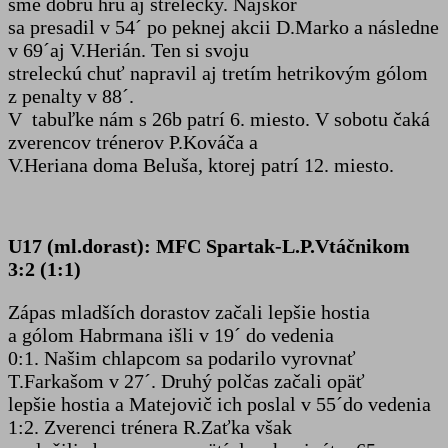
sme dobrú hru aj strelecky. Najskôr
sa presadil v 54´ po peknej akcii D.Marko a následne
v 69´aj V.Herián. Ten si svoju
streleckú chuť napravil aj tretím hetrikovým gólom
z penalty v 88´.
V tabuľke nám s 26b patrí 6. miesto. V sobotu čaká
zverencov trénerov P.Kováča a
V.Heriana doma Beluša, ktorej patrí 12. miesto.
U17 (ml.dorast): MFC Spartak-L.P.Vtáčnikom
3:2 (1:1)
Zápas mladších dorastov začali lepšie hostia
a gólom Habrmana išli v 19´ do vedenia
0:1. Našim chlapcom sa podarilo vyrovnať
T.Farkašom v 27´. Druhý polčas začali opäť
lepšie hostia a Matejovič ich poslal v 55´do vedenia
1:2. Zverenci trénera R.Zaťka však