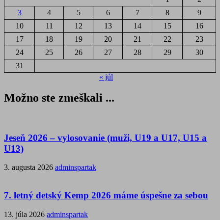
3
4
5
6
7
8
9
10
11
12
13
14
15
16
17
18
19
20
21
22
23
24
25
26
27
28
29
30
31
« júl
Možno ste zmeškali ...
Jeseň 2026 – vylosovanie (muži, U19 a U17, U15 a
U13)
3. augusta 2026
adminspartak
7. letný detský Kemp 2026 máme úspešne za sebou
13. júla 2026
adminspartak