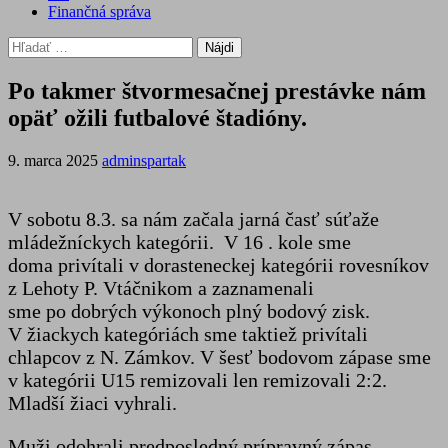
Finančná správa
Hľadať:
Po takmer štvormesačnej prestávke nám
opäť ožili futbalové štadióny.
9. marca 2025
adminspartak
V sobotu 8.3. sa nám začala jarná časť súťaže
mládežníckych kategórii. V 16 . kole sme
doma privítali v dorasteneckej kategórii rovesníkov
z Lehoty P. Vtáčnikom a zaznamenali
sme po dobrých výkonoch plný bodový zisk.
V žiackych kategóriách sme taktiež privítali
chlapcov z N. Zámkov. V šesť bodovom zápase sme
v kategórii U15 remizovali len remizovali 2:2.
Mladší žiaci vyhrali.
Muži odohrali predposledný prípravný zápas