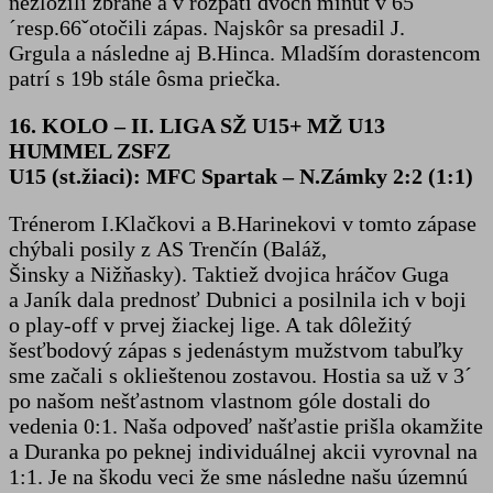
nezložili zbrane a v rozpätí dvoch minút v 65
´resp.66ˇotočili zápas. Najskôr sa presadil J.
Grgula a následne aj B.Hinca. Mladším dorastencom
patrí s 19b stále ôsma priečka.
16. KOLO – II. LIGA SŽ U15+ MŽ U13
HUMMEL ZSFZ
U15 (st.žiaci): MFC Spartak – N.Zámky 2:2 (1:1)
Trénerom I.Klačkovi a B.Harinekovi v tomto zápase
chýbali posily z AS Trenčín (Baláž,
Šinsky a Nižňasky). Taktiež dvojica hráčov Guga
a Janík dala prednosť Dubnici a posilnila ich v boji
o play-off v prvej žiackej lige. A tak dôležitý
šesťbodový zápas s jedenástym mužstvom tabuľky
sme začali s oklieštenou zostavou. Hostia sa už v 3´
po našom nešťastnom vlastnom góle dostali do
vedenia 0:1. Naša odpoveď našťastie prišla okamžite
a Duranka po peknej individuálnej akcii vyrovnal na
1:1. Je na škodu veci že sme následne našu územnú