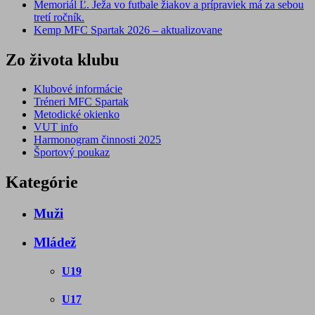
Memoriál Ľ. Ježa vo futbale žiakov a prípraviek má za sebou
tretí ročník.
Kemp MFC Spartak 2026 – aktualizovane
Zo života klubu
Klubové informácie
Tréneri MFC Spartak
Metodické okienko
VUT info
Harmonogram činnosti 2025
Športový poukaz
Kategórie
Muži
Mládež
U19
U17