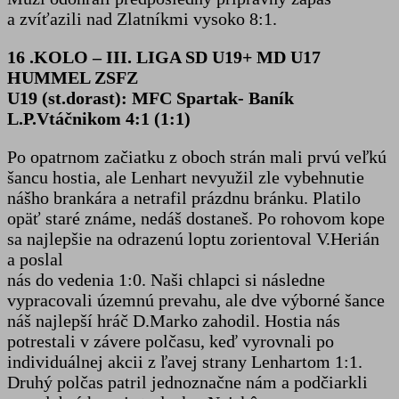
a zvíťazili nad Zlatníkmi vysoko 8:1.
16 .KOLO – III. LIGA SD U19+ MD U17
HUMMEL ZSFZ
U19 (st.dorast): MFC Spartak- Baník
L.P.Vtáčnikom 4:1 (1:1)
Po opatrnom začiatku z oboch strán mali prvú veľkú
šancu hostia, ale Lenhart nevyužil zle vybehnutie
nášho brankára a netrafil prázdnu bránku. Platilo
opäť staré známe, nedáš dostaneš. Po rohovom kope
sa najlepšie na odrazenú loptu zorientoval V.Herián
a poslal
nás do vedenia 1:0. Naši chlapci si následne
vypracovali územnú prevahu, ale dve výborné šance
náš najlepší hráč D.Marko zahodil. Hostia nás
potrestali v závere polčasu, keď vyrovnali po
individuálnej akcii z ľavej strany Lenhartom 1:1.
Druhý polčas patril jednoznačne nám a podčiarkli