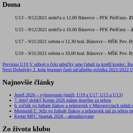
Doma
U13 –
9/12/2021
nedeľa o 12.00
Bánovce – PFK Piešťany-
Z
U15 –
9/12/2021
nedeľa o 10.00
Bánovce – PFK Piešťany –
U17 –
9/11/2021
sobota o 12,30 hod.
Bánovce – MŠK Pov. By
U19 –
9/11/2021
sobota o 10,00 hod.
Bánovce – MŠK Pov. By
Post
Previous
U19 V súboji o čelo tabuľky sme ťahali za kratší koniec. B
Next
Dohrávky 2. kola jesennej časti súťažného ročníka 2021/2022 
navigation
Najnovšie články
Jeseň 2026 – vylosovanie (muži, U19 a U17, U15 a U13)
7. letný detský Kemp 2026 máme úspešne za sebou
6. ročník vo futbale žiakov a prípraviek v Miezgovciach splnil s
Memoriál Ľ. Ježa vo futbale žiakov a prípraviek má za sebou tre
Kemp MFC Spartak 2026 – aktualizovane
Zo života klubu