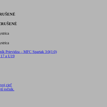
RUŠENÉ
ZRUŠENÉ
strica
strica
aník Prievidza – MFC Spartak 3:0(1:0)
U17 a U19
voj cieľ
tí ročník.