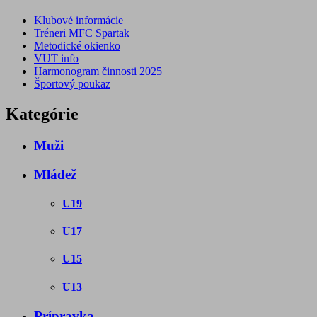
Klubové informácie
Tréneri MFC Spartak
Metodické okienko
VUT info
Harmonogram činnosti 2025
Športový poukaz
Kategórie
Muži
Mládež
U19
U17
U15
U13
Prípravka