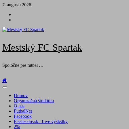
Skip
7. augusta 2026
to
Futbal
content
na
Facebook
BTV
Mestský FC Spartak
Spoločne pre futbal …
Primary
Menu
Domov
Organizačná štruktúra
O nás
FutbalNet
Facebook
Flashscore.sk : Live výsledky
2%