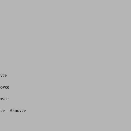
ovce
novce
novce
ice – Bánovce