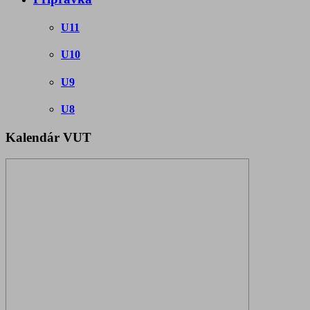
U11
U10
U9
U8
Kalendár VUT