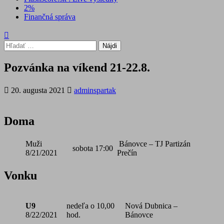
2%
Finančná správa
Hľadať:
Pozvánka na víkend 21-22.8.
20. augusta 2021
adminspartak
Doma
Muži
Bánovce – TJ Partizán
sobota
17:00
8/21/2021
Prečín
Vonku
U9
nedeľa o 10,00
Nová Dubnica –
8/22/2021
hod.
Bánovce