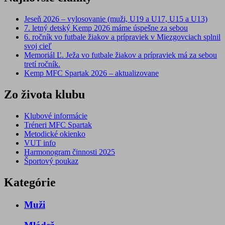
Jeseň 2026 – vylosovanie (muži, U19 a U17, U15 a U13)
7. letný detský Kemp 2026 máme úspešne za sebou
6. ročník vo futbale žiakov a prípraviek v Miezgovciach splnil
svoj cieľ
Memoriál Ľ. Ježa vo futbale žiakov a prípraviek má za sebou
tretí ročník.
Kemp MFC Spartak 2026 – aktualizovane
Zo života klubu
Klubové informácie
Tréneri MFC Spartak
Metodické okienko
VUT info
Harmonogram činnosti 2025
Športový poukaz
Kategórie
Muži