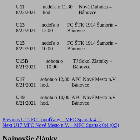
U11
nedeľa o 11,30
Nová Dubnica –
8/22/2021
hod.
Bánovce
U13
nedeľa o
FC ŠTK 1914 Šamorín –
8/22/2021
12.00
Bánovce
U15
nedeľa o
FC ŠTK 1914 Šamorín –
8/22/2021
10.00
Bánovce
U15B
sobota o
TJ Sokol Zlatníky –
8/21/2021
10.00
Bánovce
U17
sobota o 12,30
AFC Nové Mesto n.V. –
8/21/2021
hod.
Bánovce
U19
sobota o 10,00
AFC Nové Mesto n.V. –
8/21/2021
hod.
Bánovce
Post
Previous
U15 FC Topoľčany – MFC Spartak 4 : 1
Next
U17 MFC Nové Mesto n.V. – MFC Spartak 0:4 (0:3)
navigation
Najnovšie články