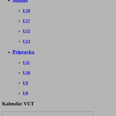
Mládež
U19
U17
U15
U13
Prípravka
U11
U10
U9
U8
Kalendár VUT