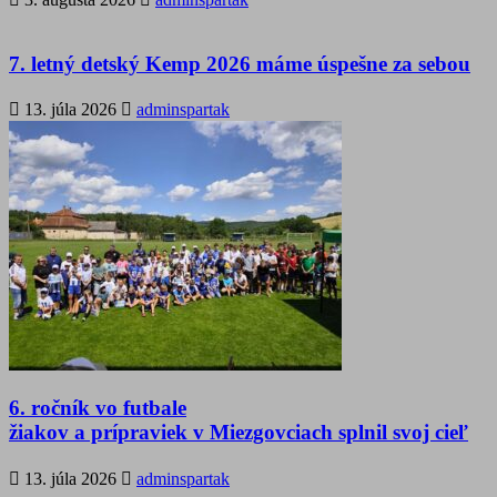
7. letný detský Kemp 2026 máme úspešne za sebou
13. júla 2026
adminspartak
6. ročník vo futbale
žiakov a prípraviek v Miezgovciach splnil svoj cieľ
13. júla 2026
adminspartak