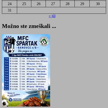
24
25
26
27
28
29
30
31
« júl
Možno ste zmeškali ...