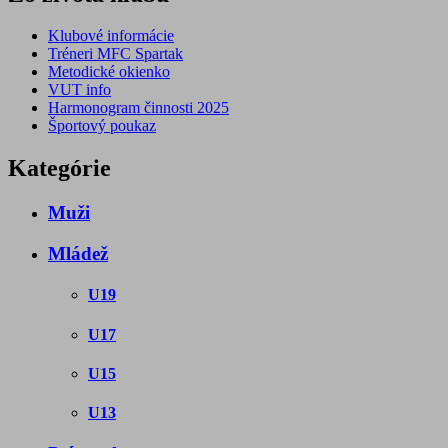
Klubové informácie
Tréneri MFC Spartak
Metodické okienko
VUT info
Harmonogram činnosti 2025
Športový poukaz
Kategórie
Muži
Mládež
U19
U17
U15
U13