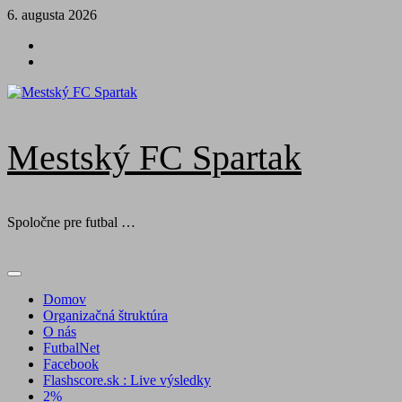
Skip
6. augusta 2026
to
Futbal
content
na
Facebook
BTV
Mestský FC Spartak
Spoločne pre futbal …
Primary
Menu
Domov
Organizačná štruktúra
O nás
FutbalNet
Facebook
Flashscore.sk : Live výsledky
2%