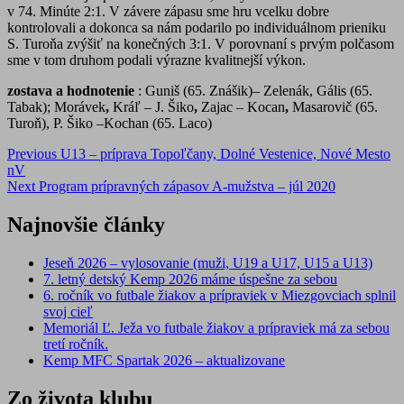
v 74. Minúte 2:1. V závere zápasu sme hru vcelku dobre
kontrolovali a dokonca sa nám podarilo po individuálnom prieniku
S. Turoňa zvýšiť na konečných 3:1. V porovnaní s prvým polčasom
sme v tom druhom podali výrazne kvalitnejší výkon.
zostava a hodnotenie
: Guniš (65. Znášik)– Zelenák, Gális
(65.
Tabak); Morávek
,
Kráľ – J. Šiko
,
Zajac – Kocan
,
Masarovič
(65.
Turoň), P. Šiko –Kochan (65. Laco)
Post
Previous
U13 – príprava Topoľčany, Dolné Vestenice, Nové Mesto
nV
navigation
Next
Program prípravných zápasov A-mužstva – júl 2020
Najnovšie články
Jeseň 2026 – vylosovanie (muži, U19 a U17, U15 a U13)
7. letný detský Kemp 2026 máme úspešne za sebou
6. ročník vo futbale žiakov a prípraviek v Miezgovciach splnil
svoj cieľ
Memoriál Ľ. Ježa vo futbale žiakov a prípraviek má za sebou
tretí ročník.
Kemp MFC Spartak 2026 – aktualizovane
Zo života klubu