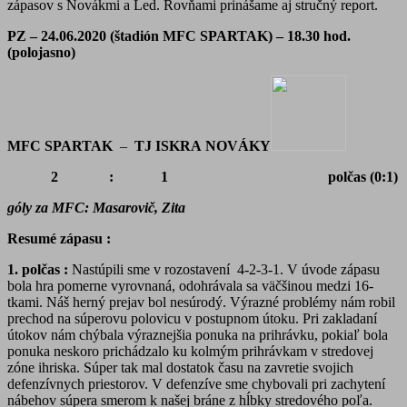
zápasov s Novákmi a Led. Rovňami prinášame aj stručný report.
PZ – 24.06.2020 (štadión MFC SPARTAK) – 18.30 hod.
(polojasno)
MFC SPARTAK
–
TJ ISKRA
NOVÁKY
2 : 1 polčas (0:1)
góly za MFC: Masarovič, Zita
Resumé zápasu :
1. polčas :
Nastúpili sme v rozostavení 4-2-3-1. V úvode zápasu
bola hra pomerne vyrovnaná, odohrávala sa väčšinou medzi 16-
tkami. Náš herný prejav bol nesúrodý. Výrazné problémy nám robil
prechod na súperovu polovicu v postupnom útoku. Pri zakladaní
útokov nám chýbala výraznejšia ponuka na prihrávku, pokiaľ bola
ponuka neskoro prichádzalo ku kolmým prihrávkam v stredovej
zóne ihriska. Súper tak mal dostatok času na zavretie svojich
defenzívnych priestorov. V defenzíve sme chybovali pri zachytení
nábehov súpera smerom k našej bráne z hĺbky stredového poľa.