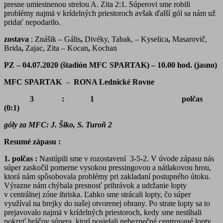
presne umiestnenou strelou A. Zita 2:1. Súperovi sme robili
problémy najmä v krídelných priestoroch avšak ďalší gól sa nám už
pridať nepodarilo.
zostava
: Znášik
– Gális
,
Divéky, Tabak, – Kyselica
,
Masarovič,
Brida
,
Zajac, Zita – Kocan
,
Kochan
PZ – 04.07.2020 (štadión MFC SPARTAK) – 10.00 hod. (jasno)
MFC SPARTAK
–
RONA Lednické Rovne
3 : 1 polčas
(0:1)
góly za MFC: J. Šiko, S. Turoň 2
Resumé zápasu :
1. polčas :
Nastúpili sme v rozostavení 3-5-2. V úvode zápasu nás
súper zaskočil pomerne vysokou pressingovou a nátlakovou hrou,
ktorá nám spôsobovala problémy pri zakladaní postupného útoku.
Výrazne nám chýbala presnosť prihrávok a udržanie lopty
v centrálnej zóne ihriska. Ľahko sme strácali lopty, čo súper
využíval na brejky do našej otvorenej obrany. Po strate lopty sa to
prejavovalo najmä v krídelných priestoroch, kedy sme nestíhali
pokryť hráčov súpera, ktorí posielali nebezpečné centrované lopty