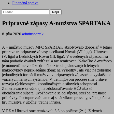
Finančná správa
Hľadať:
Prípravné zápasy A-mužstva SPARTAKA
8. júla 2020
adminspartak
A – mužstvo mužov MFC SPARTAK absolvovalo doposiaľ v letnej
príprave tri prípravné zápasy s celkami Novák (VI. liga), Uhrovca
(V. liga) a Lednických Rovní (III. liga). V uvedených zápasoch sa
nám podarilo dvakrát zvíťaziť a raz remizovať. Nakoľko A-mužstvo
je momentálne vo fáze druhého z troch plánovaných letných
makrocyklov neprikladáme dôraz na výsledky , ale viac na zohranie
jednotlivých formácií mužstva v prípravných zápasoch a vyskúšanie
viacerých herných systémov. V tréningovom procese sme v stave
rozvoja rýchlostných, koordinačných a silových schopností.
Zameriavame sa však aj na zdokonaľovanie HČJ ako sú
obchádzanie súpera, uvoľňovanie sa od súpera, streľba, presnosť
prihrávky. Postupne začíname aj s nácvikom pressingového poňatia
hry mužstva v útočnej tretine ihriska.
V PZ v Uhrovci sme remizovali 3:3 po polčase (2:1). Z dvoch