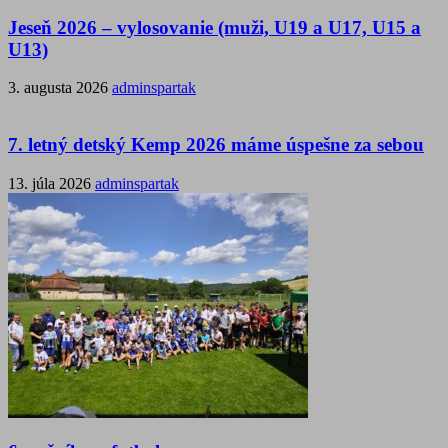
Jeseň 2026 – vylosovanie (muži, U19 a U17, U15 a
U13)
3. augusta 2026
adminspartak
7. letný detský Kemp 2026 máme úspešne za sebou
13. júla 2026
adminspartak