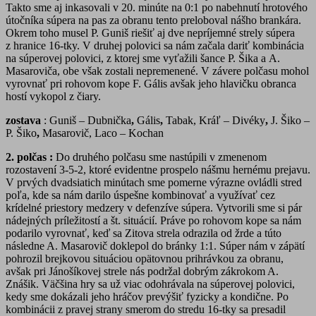
Takto sme aj inkasovali v 20. minúte na 0:1 po nabehnutí hrotového
útočníka súpera na pas za obranu tento preloboval nášho brankára.
Okrem toho musel P. Guniš riešiť aj dve nepríjemné strely súpera
z hranice 16-tky. V druhej polovici sa nám začala dariť kombinácia
na súperovej polovici, z ktorej sme vyťažili šance P. Šika a A.
Masaroviča, obe však zostali nepremenené. V závere polčasu mohol
vyrovnať pri rohovom kope F. Gális avšak jeho hlavičku obranca
hostí vykopol z čiary.
zostava
: Guniš – Dubnička
,
Gális
,
Tabak, Kráľ – Divéky
,
J. Šiko –
P. Šiko
,
Masarovič, Laco – Kochan
2. polčas :
Do druhého polčasu sme nastúpili v zmenenom
rozostavení 3-5-2, ktoré evidentne prospelo nášmu hernému prejavu.
V prvých dvadsiatich minútach sme pomerne výrazne ovládli stred
poľa, kde sa nám darilo úspešne kombinovať a využívať cez
krídelné priestory medzery v defenzíve súpera. Vytvorili sme si pár
nádejných príležitostí a št. situácií. Práve po rohovom kope sa nám
podarilo vyrovnať, keď sa Zitova strela odrazila od žrde a túto
následne A. Masarovič doklepol do bránky 1:1. Súper nám v zápätí
pohrozil brejkovou situáciou opätovnou prihrávkou za obranu,
avšak pri Jánošíkovej strele nás podržal dobrým zákrokom A.
Znášik. Väčšina hry sa už viac odohrávala na súperovej polovici,
kedy sme dokázali jeho hráčov prevýšiť fyzicky a kondične. Po
kombinácii z pravej strany smerom do stredu 16-tky sa presadil