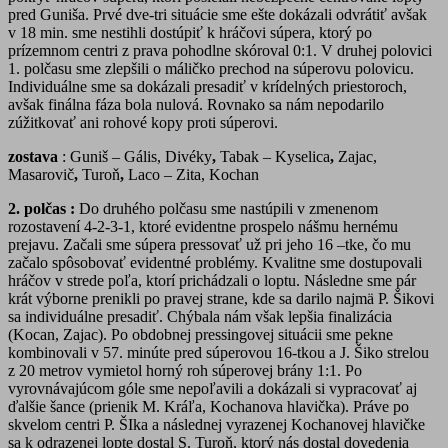
pred Guniša. Prvé dve-tri situácie sme ešte dokázali odvrátiť avšak
v 18 min. sme nestihli dostúpiť k hráčovi súpera, ktorý po
prízemnom centri z prava pohodlne skóroval 0:1. V druhej polovici
1. polčasu sme zlepšili o máličko prechod na súperovu polovicu.
Individuálne sme sa dokázali presadiť v krídelných priestoroch,
avšak finálna fáza bola nulová. Rovnako sa nám nepodarilo
zúžitkovať ani rohové kopy proti súperovi.
zostava
: Guniš – Gális, Divéky
,
Tabak – Kyselica
,
Zajac,
Masarovič
,
Turoň
,
Laco – Zita, Kochan
2. polčas :
Do druhého polčasu sme nastúpili v zmenenom
rozostavení 4-2-3-1, ktoré evidentne prospelo nášmu hernému
prejavu. Začali sme súpera pressovať už pri jeho 16 –tke, čo mu
začalo spôsobovať evidentné problémy. Kvalitne sme dostupovali
hráčov v strede poľa, ktorí prichádzali o loptu. Následne sme pár
krát výborne prenikli po pravej strane, kde sa darilo najmä P. Šikovi
sa individuálne presadiť. Chýbala nám však lepšia finalizácia
(Kocan, Zajac). Po obdobnej pressingovej situácii sme pekne
kombinovali v 57. minúte pred súperovou 16-tkou a J. Šiko strelou
z 20 metrov vymietol horný roh súperovej brány 1:1. Po
vyrovnávajúcom góle sme nepoľavili a dokázali si vypracovať aj
ďalšie šance (prienik M. Kráľa, Kochanova hlavička). Práve po
skvelom centri P. ŠIka a následnej vyrazenej Kochanovej hlavičke
sa k odrazenej lopte dostal S. Turoň, ktorý nás dostal dovedenia