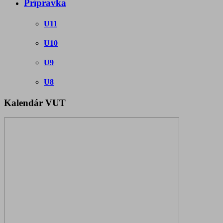
Prípravka
U11
U10
U9
U8
Kalendár VUT