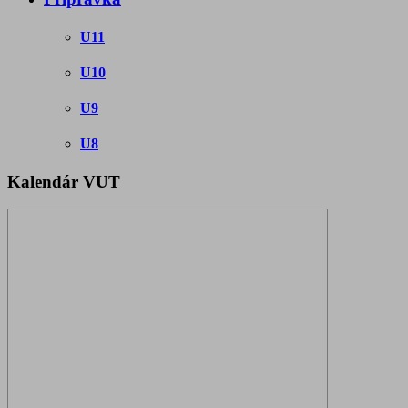
U11
U10
U9
U8
Kalendár VUT