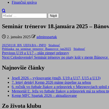
Finančná správa
Hľadať:
Seminár trénerov 18.januára 2025 – Báno
2. januára 2025
adminspartak
20250118_BN_UEFA BA – INFO
Stiahnuť
Prihlaska_na_seminar_trenerov_Baanovce_jan2025
Stiahnuť
Post
Previous
U19 a U17 – plán zimnej prípravy
Next
Celoslovenský Seminár trénerov po piaty krát v meste Bánovce 
navigation
Najnovšie články
Jeseň 2026 – vylosovanie (muži, U19 a U17, U15 a U13)
7. letný detský Kemp 2026 máme úspešne za sebou
6. ročník vo futbale žiakov a prípraviek v Miezgovciach splnil s
Memoriál Ľ. Ježa vo futbale žiakov a prípraviek má za sebou tre
Kemp MFC Spartak 2026 – aktualizovane
Zo života klubu