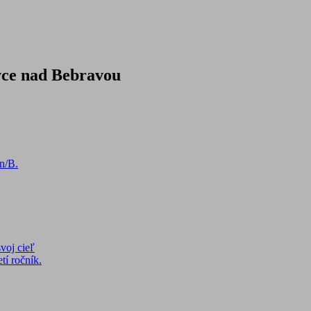
vce nad Bebravou
n/B.
voj cieľ
tí ročník.