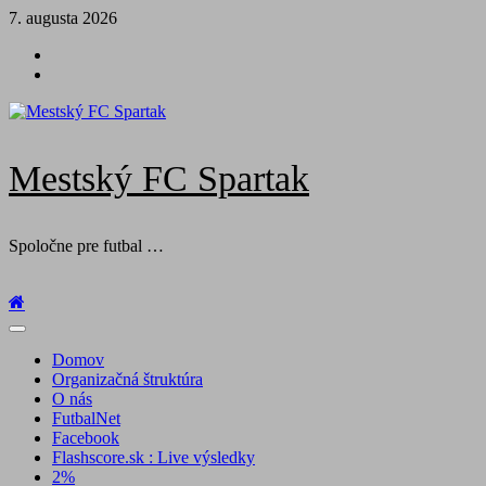
Skip
7. augusta 2026
to
Futbal
content
na
Facebook
BTV
Mestský FC Spartak
Spoločne pre futbal …
Primary
Menu
Domov
Organizačná štruktúra
O nás
FutbalNet
Facebook
Flashscore.sk : Live výsledky
2%