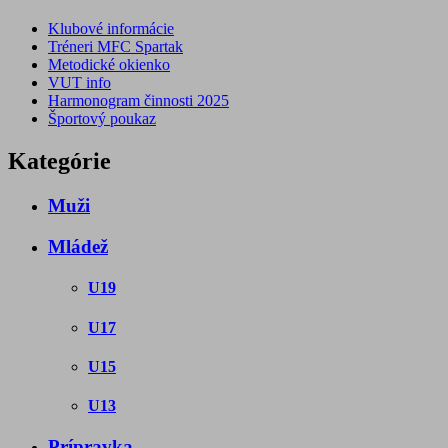
Klubové informácie
Tréneri MFC Spartak
Metodické okienko
VUT info
Harmonogram činnosti 2025
Športový poukaz
Kategórie
Muži
Mládež
U19
U17
U15
U13
Prípravka