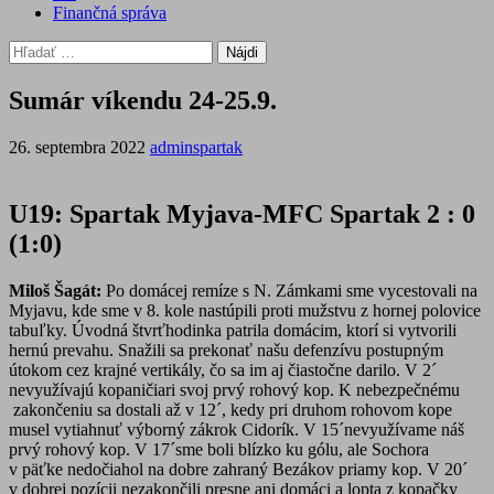
Finančná správa
Hľadať:
Sumár víkendu 24-25.9.
26. septembra 2022
adminspartak
U19: Spartak Myjava-MFC Spartak 2 : 0
(1:0)
Miloš Šagát:
Po domácej remíze s N. Zámkami sme vycestovali na
Myjavu, kde sme v 8. kole nastúpili proti mužstvu z hornej polovice
tabuľky. Úvodná štvrťhodinka patrila domácim, ktorí si vytvorili
hernú prevahu. Snažili sa prekonať našu defenzívu postupným
útokom cez krajné vertikály, čo sa im aj čiastočne darilo. V 2´
nevyužívajú kopaničiari svoj prvý rohový kop. K nebezpečnému
zakončeniu sa dostali až v 12´, kedy pri druhom rohovom kope
musel vytiahnuť výborný zákrok Cidorík. V 15´nevyužívame náš
prvý rohový kop. V 17´sme boli blízko ku gólu, ale Sochora
v päťke nedočiahol na dobre zahraný Bezákov priamy kop. V 20´
v dobrej pozícii nezakončili presne ani domáci a lopta z kopačky