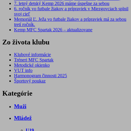
7. letný detský Kemp 2026 máme úspešne za sebou
6. ročník vo futbale žiakov a prípraviek v Miezgovciach splnil
svoj cieľ
Memoriál Ľ. Ježa vo futbale žiakov a prípraviek má za sebou
tretí ročník.
Kemp MFC Spartak 2026 – aktualizovane
Zo života klubu
Klubové informácie
Tréneri MFC Spartak
Metodické okienko
VUT info
Harmonogram činnosti 2025
Športový poukaz
Kategórie
Muži
Mládež
U19