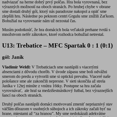
nadviazať na herne dobrý prvý polčas. Hra bola vyrovnaná, bez
výrazných možností na oboch stranách. Po hrubej chybe v obrane
sme dostali druhý gól, ktorý nás paradoxne nakopol a opäť sme
zlepšili hru. Následne po peknom centri Grgulu sme znížili Zaťkom.
Bohužial na vyrovnanie nám už nezostal čas.
Musím podotknúť, že hra domácich bola veľakrát prehane tvrdá s
množstvom nefér zákrokov, ktoré rozhodca bohužial netrestal.
U13: Trebatice – MFC Spartak 0 : 1 (0:1)
gól: Janík
Vladimír Weldl:
V Trebaticiach sme nastúpili s viacerými
absenciami z dôvodu chorôb. V úvode zápasu sme boli odvážni
smerom do predu a vytvorili sme si optickú prevahu. Viaceré naše
pološance sme ale zakončili nepresne. V sieti skončila až strela
Janíka v 12tej minúte z vnútra 16tky. Postupne sa hra začala
vyrovnávať, ale hral sa medzišestnástkový futbal, bez výraznejších
šancí na oboch stranách.
Druhý polčas nastúpili domáci motivovaní zmeniť nepriaznivý stav
väčším dôrazom v osobných súbojoch a ich zákroky začali byť na
hrane, miestami až “za hranou”. My sme nedokázali adekvátne