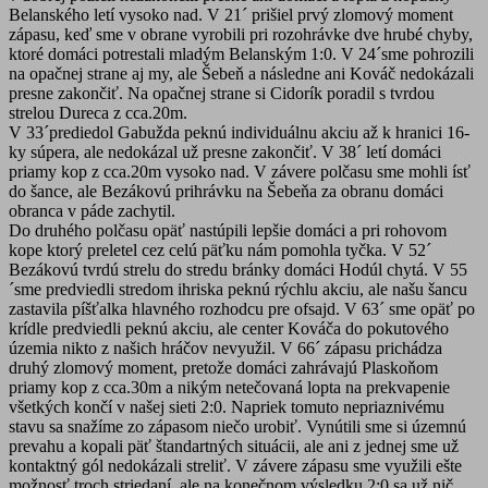
Belanského letí vysoko nad. V 21´ prišiel prvý zlomový moment
zápasu, keď sme v obrane vyrobili pri rozohrávke dve hrubé chyby,
ktoré domáci potrestali mladým Belanským 1:0. V 24´sme pohrozili
na opačnej strane aj my, ale Šebeň a následne ani Kováč nedokázali
presne zakončiť. Na opačnej strane si Cidorík poradil s tvrdou
strelou Dureca z cca.20m.
V 33´prediedol Gabužda peknú individuálnu akciu až k hranici 16-
ky súpera, ale nedokázal už presne zakončiť. V 38´ letí domáci
priamy kop z cca.20m vysoko nad. V závere polčasu sme mohli ísť
do šance, ale Bezákovú prihrávku na Šebeňa za obranu domáci
obranca v páde zachytil.
Do druhého polčasu opäť nastúpili lepšie domáci a pri rohovom
kope ktorý preletel cez celú päťku nám pomohla tyčka. V 52´
Bezákovú tvrdú strelu do stredu bránky domáci Hodúl chytá. V 55
´sme predviedli stredom ihriska peknú rýchlu akciu, ale našu šancu
zastavila píšťalka hlavného rozhodcu pre ofsajd. V 63´ sme opäť po
krídle predviedli peknú akciu, ale center Kováča do pokutového
územia nikto z našich hráčov nevyužil. V 66´ zápasu prichádza
druhý zlomový moment, pretože domáci zahrávajú Plaskoňom
priamy kop z cca.30m a nikým netečovaná lopta na prekvapenie
všetkých končí v našej sieti 2:0. Napriek tomuto nepriaznivému
stavu sa snažíme zo zápasom niečo urobiť. Vynútili sme si územnú
prevahu a kopali päť štandartných situácii, ale ani z jednej sme už
kontaktný gól nedokázali streliť. V závere zápasu sme využili ešte
možnosť troch striedaní, ale na konečnom výsledku 2:0 sa už nič