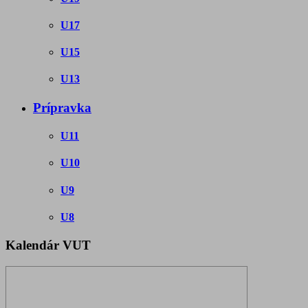
U17
U15
U13
Prípravka
U11
U10
U9
U8
Kalendár VUT