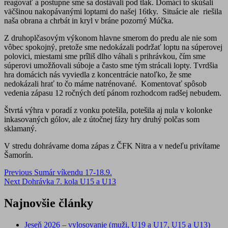
reagovať a postupne sme sa dostávali pod tlak. Domáci to skúšali
väčšinou nakopávanými loptami do našej 16tky. Situácie ale riešila
naša obrana a chrbát in kryl v bráne pozorný Múčka.
Z druhoplčasovým výkonom hlavne smerom do predu ale nie som
vôbec spokojný, pretože sme nedokázali podržať loptu na súperovej
polovici, miestami sme prîliš dlho váhali s prihrávkou, čím sme
súperovi umožňovali súboje a často sme tým strácali lopty. Tvrdšia
hra domácich nás vyviedla z koncentrácie natoľko, že sme
nedokázali hrať to čo máme natrénované. Komentovať spôsob
vedenia zápasu 12 ročných detí pánom rozhodcom radšej nebudem.
Štvrtá výhra v poradí z vonku potešila, potešila aj nula v kolonke
inkasovaných gólov, ale z útočnej fázy hry druhý polčas som
sklamaný.
V stredu dohrávame doma zápas z ČFK Nitra a v nedeľu privítame
Šamorín.
Post
Previous
Sumár víkendu 17-18.9.
Next
Dohrávka 7. kola U15 a U13
navigation
Najnovšie články
Jeseň 2026 – vylosovanie (muži, U19 a U17, U15 a U13)