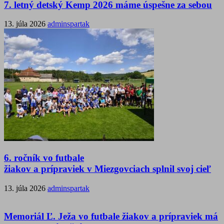
7. letný detský Kemp 2026 máme úspešne za sebou
13. júla 2026
adminspartak
6. ročník vo futbale
žiakov a prípraviek v Miezgovciach splnil svoj cieľ
13. júla 2026
adminspartak
Memoriál Ľ. Ježa vo futbale žiakov a prípraviek má