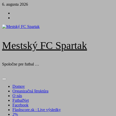
Skip
6. augusta 2026
to
Futbal
content
na
Facebook
BTV
Mestský FC Spartak
Spoločne pre futbal …
Primary
Menu
Domov
Organizačná štruktúra
O nás
FutbalNet
Facebook
Flashscore.sk : Live výsledky
2%