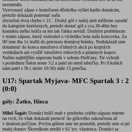
nezmenilo.
Vyrovnaný zápas v konečnom dôsledku vyšiel lepšie domácim,
pretože dokázali potrestať našu
zbytočnú dvoj chybu v 21´. Druhý gól v našej sieti môžeme zaradiť
do kategórie kurióznych, pretože dostať gól z cca.30-40m bez
kontaktu iného hráča sa len tak ľahko nevidí. Druhým problémom
v tomto zápase, ktorý rozhodol o výsledku bola naša koncovka. Za
90´sme iba 1x trafili do priestoru domácej bránky. Nedokázali sme
dotiahnuť do konca množstvo sľubných akcii po krajných
vertikálach ani využiť množstvo rohových a priamych kopov.
Našim najbližším súperom budú v sobotu Piešťany. Tie vyhrali
s poslednou Šalou tesne 3:2 a patrí im stred tabuľky. Po 9.kolách
nám patrí s 5b ( skóre 10:30) stále 15.priečka.
U17: Spartak Myjava- MFC Spartak 3 : 2
(0:0)
góly: Žatko, Hinca
Miloš Šagát:
Domáci hráči mali v priebehu celého zápasu mierne
na vrch, čo však dokázali pretaviť do gólového zakončenia až
v druhom poľčase. Prvým gólom sme im pomohli, pretože sme si pri
malej domov Škorníkom strelili v 61´tzv. vlastenca. Domáci sa