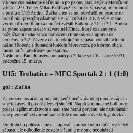
v koncovke následne ukľudnili a po peknej akcii zvýšili Marečkom
v 65´na 2:0. Tréner Milan Král využil v tomto zápase aj prítomnosť
a posilu z U19 Andrea Žaťka a ten sa mu odvďačil po posune na
hrot útoku presným zásahom a v 67´ znížil na 2:1. Naši v snahe
vyrovnať otvorili hru a domáci zvýšili Batkom v 71´na 3:1. Bodku
za týmto zápasom dal v závere náš Hinca, ktorý exelentnými
nožničkami nedal šancu domácemu brankárovi a upravil na
konečných 3:2. Záver v celku pokojného zápasu pokazil incident
nášho Hlobeňa s domácim hráčom Moravcom, po ktorom obaja
museli odísť predčasne pod sprchy.
Našim mladším dorastencom patrí po 7. kole so 7 b a skóre 13:31
priebežne 15. miesto.
U15: Trebatice – MFC Spartak 2 : 1 (1:0)
gól : Zaťko
Zápas sme nezačali optimálne, keď hneď v úvodnej minúte zápasu
sme inkasovali po offsideovej situácii. Napriek tomu sme boli prvý
polčas lepším mužstvom a mali sme hernú prevahu, ale nedokázali
sme premeniť vytvorené šance, kde minimálne dve boli „tutovky“.
Do druhého polčasu sme nastupovali s odhodlaním otočiť výsledok
zápasu, ale odhodlanie zostalo v šatni a my sme nedokázali