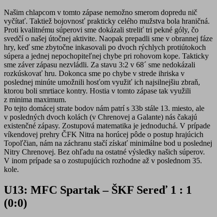
Našim chlapcom v tomto zápase nemožno smerom dopredu nič
vyčítať. Taktiež bojovnosť prakticky celého mužstva bola hraničná.
Proti kvalitnému súperovi sme dokázali streliť tri pekné góly, čo
svedčí o našej útočnej aktivite. Naopak prepadli sme v obrannej fáze
hry, keď sme zbytočne inkasovali po dvoch rýchlych protiútokoch
súpera a jednej nepochopiteľnej chybe pri rohovom kope. Takticky
sme záver zápasu nezvládli. Za stavu 3:2 v 68´ sme nedokázali
rozkúskovať hru. Dokonca sme po chybe v strede ihriska v
poslednej minúte umožnili hosťom využiť ich najsilnejšiu zbraň,
ktorou boli smrtiace kontry. Hostia v tomto zápase tak využili
z minima maximum.
Po tejto domácej strate bodov nám patrí s 33b stále 13. miesto, ale
v posledných dvoch kolách (v Chrenovej a Galante) nás čakajú
existenčné zápasy. Zostupová matematika je jednoduchá. V prípade
víkendovej prehry ČFK Nitra na horúcej pôde o postup hrajúcich
Topoľčian, nám na záchranu stačí získať minimálne bod u poslednej
Nitry Chrenovej. Bez ohľadu na ostatné výsledky našich súperov.
V inom prípade sa o zostupujúcich rozhodne až v poslednom 35.
kole.
U13: MFC Spartak – ŠKF Sereď 1 : 1
(0:0)