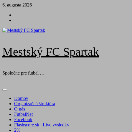
Skip
6. augusta 2026
to
Futbal
content
na
Facebook
BTV
Mestský FC Spartak
Spoločne pre futbal …
Primary
Menu
Domov
Organizačná štruktúra
O nás
FutbalNet
Facebook
Flashscore.sk : Live výsledky
2%