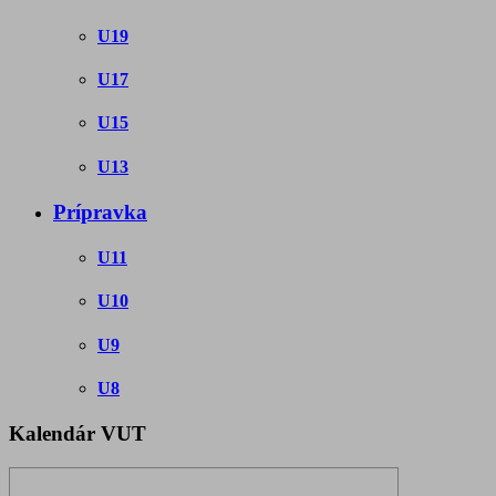
U19
U17
U15
U13
Prípravka
U11
U10
U9
U8
Kalendár VUT