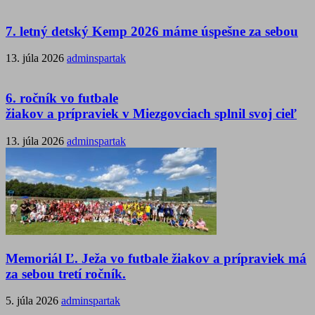
7. letný detský Kemp 2026 máme úspešne za sebou
13. júla 2026
adminspartak
6. ročník vo futbale
žiakov a prípraviek v Miezgovciach splnil svoj cieľ
13. júla 2026
adminspartak
Memoriál Ľ. Ježa vo futbale žiakov a prípraviek má
za sebou tretí ročník.
5. júla 2026
adminspartak