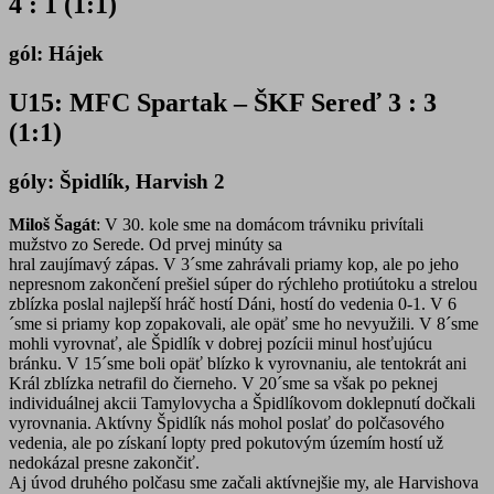
4 : 1 (1:1)
gól: Hájek
U15: MFC Spartak – ŠKF Sereď 3 : 3
(1:1)
góly: Špidlík, Harvish 2
Miloš Šagát
: V 30. kole sme na domácom trávniku privítali
mužstvo zo Serede. Od prvej minúty sa
hral zaujímavý zápas. V 3´sme zahrávali priamy kop, ale po jeho
nepresnom zakončení prešiel súper do rýchleho protiútoku a strelou
zblízka poslal najlepší hráč hostí Dáni, hostí do vedenia 0-1. V 6
´sme si priamy kop zopakovali, ale opäť sme ho nevyužili. V 8´sme
mohli vyrovnať, ale Špidlík v dobrej pozícii minul hosťujúcu
bránku. V 15´sme boli opäť blízko k vyrovnaniu, ale tentokrát ani
Král zblízka netrafil do čierneho. V 20´sme sa však po peknej
individuálnej akcii Tamylovycha a Špidlíkovom doklepnutí dočkali
vyrovnania. Aktívny Špidlík nás mohol poslať do polčasového
vedenia, ale po získaní lopty pred pokutovým územím hostí už
nedokázal presne zakončiť.
Aj úvod druhého polčasu sme začali aktívnejšie my, ale Harvishova