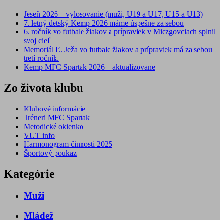
Jeseň 2026 – vylosovanie (muži, U19 a U17, U15 a U13)
7. letný detský Kemp 2026 máme úspešne za sebou
6. ročník vo futbale žiakov a prípraviek v Miezgovciach splnil
svoj cieľ
Memoriál Ľ. Ježa vo futbale žiakov a prípraviek má za sebou
tretí ročník.
Kemp MFC Spartak 2026 – aktualizovane
Zo života klubu
Klubové informácie
Tréneri MFC Spartak
Metodické okienko
VUT info
Harmonogram činnosti 2025
Športový poukaz
Kategórie
Muži
Mládež