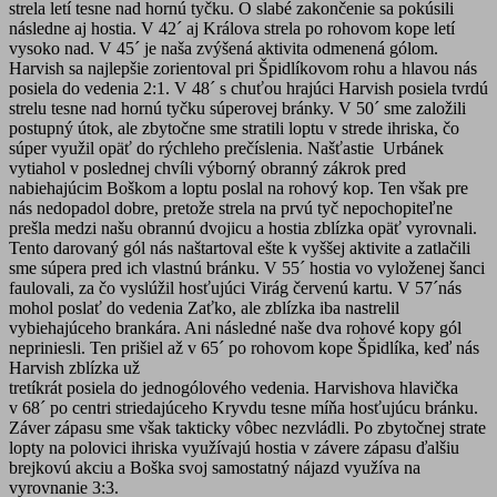
strela letí tesne nad hornú tyčku. O slabé zakončenie sa pokúsili
následne aj hostia. V 42´ aj Králova strela po rohovom kope letí
vysoko nad. V 45´ je naša zvýšená aktivita odmenená gólom.
Harvish sa najlepšie zorientoval pri Špidlíkovom rohu a hlavou nás
posiela do vedenia 2:1. V 48´ s chuťou hrajúci Harvish posiela tvrdú
strelu tesne nad hornú tyčku súperovej bránky. V 50´ sme založili
postupný útok, ale zbytočne sme stratili loptu v strede ihriska, čo
súper využil opäť do rýchleho prečíslenia. Našťastie Urbánek
vytiahol v poslednej chvíli výborný obranný zákrok pred
nabiehajúcim Boškom a loptu poslal na rohový kop. Ten však pre
nás nedopadol dobre, pretože strela na prvú tyč nepochopiteľne
prešla medzi našu obrannú dvojicu a hostia zblízka opäť vyrovnali.
Tento darovaný gól nás naštartoval ešte k vyššej aktivite a zatlačili
sme súpera pred ich vlastnú bránku. V 55´ hostia vo vyloženej šanci
faulovali, za čo vyslúžil hosťujúci Virág červenú kartu. V 57´nás
mohol poslať do vedenia Zaťko, ale zblízka iba nastrelil
vybiehajúceho brankára. Ani následné naše dva rohové kopy gól
nepriniesli. Ten prišiel až v 65´ po rohovom kope Špidlíka, keď nás
Harvish zblízka už
tretíkrát posiela do jednogólového vedenia. Harvishova hlavička
v 68´ po centri striedajúceho Kryvdu tesne míňa hosťujúcu bránku.
Záver zápasu sme však takticky vôbec nezvládli. Po zbytočnej strate
lopty na polovici ihriska využívajú hostia v závere zápasu ďalšiu
brejkovú akciu a Boška svoj samostatný nájazd využíva na
vyrovnanie 3:3.