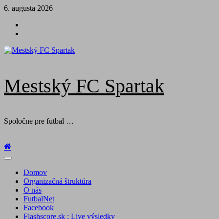
Skip
6. augusta 2026
to
Futbal
content
na
Facebook
BTV
Mestský FC Spartak
Spoločne pre futbal …
Primary
Menu
Domov
Organizačná štruktúra
O nás
FutbalNet
Facebook
Flashscore.sk : Live výsledky