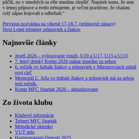
páčili, no v mnohých sa ešte musíme zlepšiť. Napriek tomu, že sme
v letnej príprave a tvrdo trénujeme, je veľmi pozitívne, že chalani
celý zápas bojovali a odbehali.“
Post
Previous
pozvánka na víkend 17-18.7. (prípravné zápasy)
Next
Letné tréningy prípraviek a žiakov
navigation
Najnovšie články
Jeseň 2026 – vylosovanie (muži, U19 a U17, U15 a U13)
7. letný detský Kemp 2026 máme úspešne za sebou
6. ročník vo futbale žiakov a prípraviek v Miezgovciach splnil
svoj cieľ
Memoriál Ľ. Ježa vo futbale žiakov a prípraviek má za sebou
tretí ročník.
Kemp MFC Spartak 2026 – aktualizovane
Zo života klubu
Klubové informácie
Tréneri MFC Spartak
Metodické okienko
VUT info
Harmonogram činnosti 2025