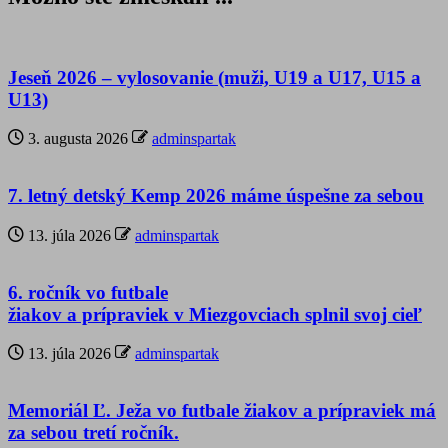
Jeseň 2026 – vylosovanie (muži, U19 a U17, U15 a
U13)
3. augusta 2026
adminspartak
7. letný detský Kemp 2026 máme úspešne za sebou
13. júla 2026
adminspartak
6. ročník vo futbale
žiakov a prípraviek v Miezgovciach splnil svoj cieľ
13. júla 2026
adminspartak
Memoriál Ľ. Ježa vo futbale žiakov a prípraviek má
za sebou tretí ročník.