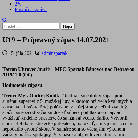
2%
Finančná správa
Hľadať:
U19 – Prípravný zápas 14.07.2021
15. júla 2021
adminspartak
Tatran Uhrovec /muži/ – MFC Spartak Bánovce nad Bebravou
/U19/
1:0 (0:0)
Hodnotenie zápasu:
Tréner Mgr. Ondrej Kubík
„Odohrali sme dobrý zápas proti
silnému súperovi z 5. mužskej ligy, v ktorom hrá veľa kvalitných a
skúsených hráčov. Prvý polčas bol z našej strany veľmi kvalitný,
snažili sme sa od začiatku dostať súpera pod tlak a čo najviac
využívať krídelné priestory, čo sa nám aj vcelku darilo. Vytvorili
sme si 3-4 dobré strelecké príležitosti, bohužiaľ, ani z jednej sa nám
nepodarilo otvoriť skóre. V sumáre som so včerajším výkonom
väčšiny hráčov spokojný. V zápase sa objavili veci ktoré sa mi