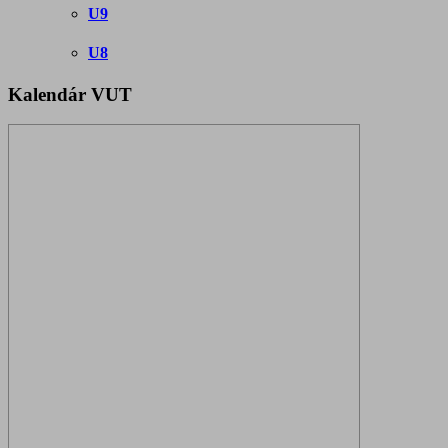
U9
U8
Kalendár VUT