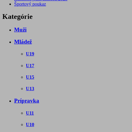
Športový poukaz
Kategórie
Muži
Mládež
U19
U17
U15
U13
Prípravka
U11
U10