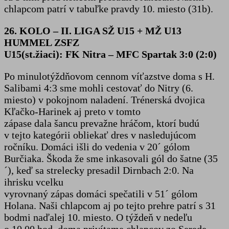
chlapcom patrí v tabuľke pravdy 10. miesto (31b).
26. KOLO – II. LIGA SŽ U15 + MŽ U13
HUMMEL ZSFZ
U15(st.žiaci): FK Nitra – MFC Spartak 3:0 (2:0)
Po minulotýždňovom cennom víťazstve doma s H.
Salibami 4:3 sme mohli cestovať do Nitry (6.
miesto) v pokojnom naladení. Trénerská dvojica
Kľačko-Harinek aj preto v tomto
zápase dala šancu prevažne hráčom, ktorí budú
v tejto kategórii obliekať dres v nasledujúcom
ročníku. Domáci išli do vedenia v 20´ gólom
Burčiaka. Škoda že sme inkasovali gól do šatne (35
´), keď sa strelecky presadil Dirnbach 2:0. Na
ihrisku vcelku
vyrovnaný zápas domáci spečatili v 51´ gólom
Holana. Naši chlapcom aj po tejto prehre patrí s 31
bodmi naďalej 10. miesto. O týždeň v nedeľu
o 10.00 hod. doma privítame chlapcov zo Serede,