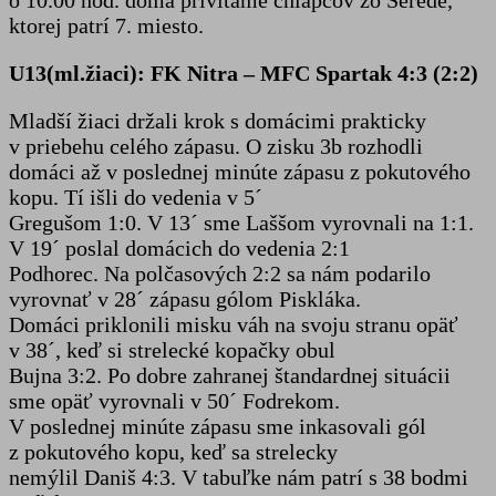
ktorej patrí 7. miesto.
U13(ml.žiaci): FK Nitra – MFC Spartak 4:3 (2:2)
Mladší žiaci držali krok s domácimi prakticky
v priebehu celého zápasu. O zisku 3b rozhodli
domáci až v poslednej minúte zápasu z pokutového
kopu. Tí išli do vedenia v 5´
Gregušom 1:0. V 13´ sme Laššom vyrovnali na 1:1.
V 19´ poslal domácich do vedenia 2:1
Podhorec. Na polčasových 2:2 sa nám podarilo
vyrovnať v 28´ zápasu gólom Piskláka.
Domáci priklonili misku váh na svoju stranu opäť
v 38´, keď si strelecké kopačky obul
Bujna 3:2. Po dobre zahranej štandardnej situácii
sme opäť vyrovnali v 50´ Fodrekom.
V poslednej minúte zápasu sme inkasovali gól
z pokutového kopu, keď sa strelecky
nemýlil Daniš 4:3. V tabuľke nám patrí s 38 bodmi