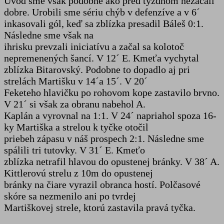
Úvod sme však podobne ako pred týždňom nezačali
dobre. Urobili sme sériu chýb v defenzíve a v 6´
inkasovali gól, keď sa zblízka presadil Báleš 0:1.
Následne sme však na
ihrisku prevzali iniciatívu a začal sa kolotoč
nepremenených šancí. V 12´ E. Kmeťa vychytal
zblízka Bitarovský. Podobne to dopadlo aj pri
strelách Martišku v 14´a 15´. V 20´
Feketeho hlavičku po rohovom kope zastavilo brvno.
V 21´ si však za obranu nabehol A.
Kaplán a vyrovnal na 1:1. V 24´ napriahol spoza 16-
ky Martiška a strelou k tyčke otočil
priebeh zápasu v náš prospech 2:1. Následne sme
spálili tri tutovky. V 31´ E. Kmeťo
zblízka netrafil hlavou do opustenej bránky. V 38´ A.
Kittlerovú strelu z 10m do opustenej
bránky na čiare vyrazil obranca hostí. Polčasové
skóre sa nezmenilo ani po tvrdej
Martiškovej strele, ktorú zastavila pravá tyčka.