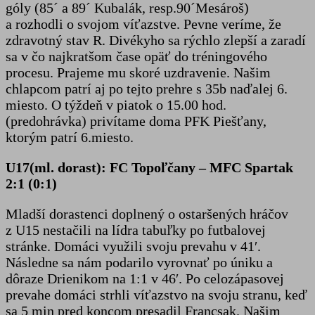
góly (85´ a 89´ Kubalák, resp.90´Mesároš)
a rozhodli o svojom víťazstve. Pevne veríme, že
zdravotný stav R. Divékyho sa rýchlo zlepší a zaradí
sa v čo najkratšom čase opäť do tréningového
procesu. Prajeme mu skoré uzdravenie. Našim
chlapcom patrí aj po tejto prehre s 35b naďalej 6.
miesto. O týždeň v piatok o 15.00 hod.
(predohrávka) privítame doma PFK Piešťany,
ktorým patrí 6.miesto.
U17(ml. dorast): FC Topoľčany – MFC Spartak
2:1 (0:1)
Mladší dorastenci doplnený o ostaršených hráčov
z U15 nestačili na lídra tabuľky po futbalovej
stránke. Domáci využili svoju prevahu v 41′.
Následne sa nám podarilo vyrovnať po úniku a
dôraze Drienikom na 1:1 v 46′. Po celozápasovej
prevahe domáci strhli víťazstvo na svoju stranu, keď
sa 5 min pred koncom presadil Francsak. Našim