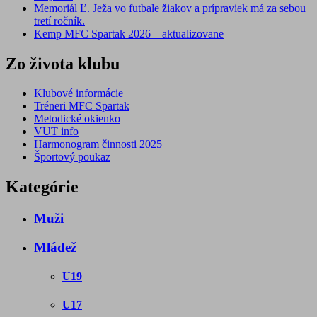
Memoriál Ľ. Ježa vo futbale žiakov a prípraviek má za sebou
tretí ročník.
Kemp MFC Spartak 2026 – aktualizovane
Zo života klubu
Klubové informácie
Tréneri MFC Spartak
Metodické okienko
VUT info
Harmonogram činnosti 2025
Športový poukaz
Kategórie
Muži
Mládež
U19
U17