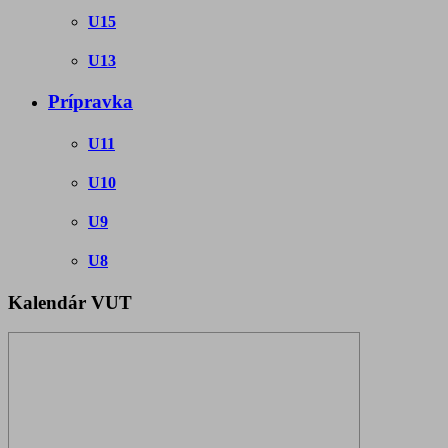
U15
U13
Prípravka
U11
U10
U9
U8
Kalendár VUT