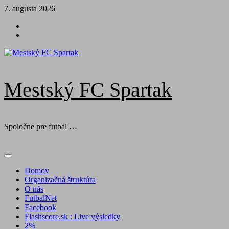
Skip
7. augusta 2026
to
Futbal
content
na
Facebook
BTV
Mestský FC Spartak
Spoločne pre futbal …
Primary
Menu
Domov
Organizačná štruktúra
O nás
FutbalNet
Facebook
Flashscore.sk : Live výsledky
2%