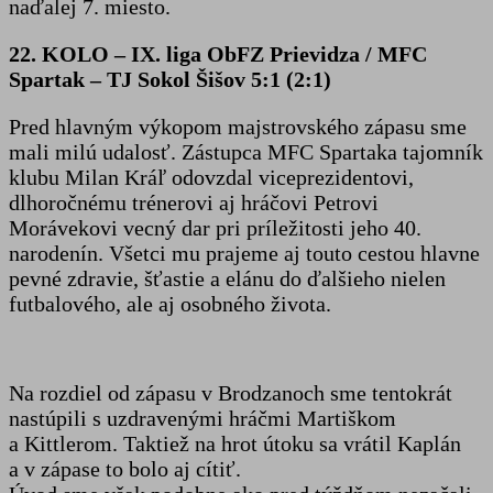
naďalej 7. miesto.
22. KOLO – IX. liga ObFZ Prievidza / MFC
Spartak – TJ Sokol Šišov 5:1 (2:1)
Pred hlavným výkopom majstrovského zápasu sme
mali milú udalosť. Zástupca MFC Spartaka tajomník
klubu Milan Kráľ odovzdal viceprezidentovi,
dlhoročnému trénerovi aj hráčovi Petrovi
Morávekovi vecný dar pri príležitosti jeho 40.
narodenín. Všetci mu prajeme aj touto cestou hlavne
pevné zdravie, šťastie a elánu do ďalšieho nielen
futbalového, ale aj osobného života.
Na rozdiel od zápasu v Brodzanoch sme tentokrát
nastúpili s uzdravenými hráčmi Martiškom
a Kittlerom. Taktiež na hrot útoku sa vrátil Kaplán
a v zápase to bolo aj cítiť.