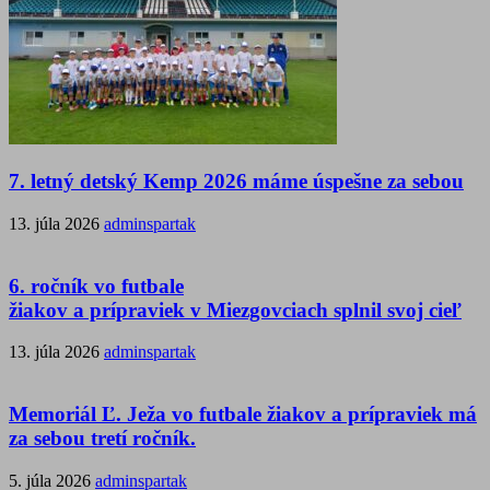
7. letný detský Kemp 2026 máme úspešne za sebou
13. júla 2026
adminspartak
6. ročník vo futbale
žiakov a prípraviek v Miezgovciach splnil svoj cieľ
13. júla 2026
adminspartak
Memoriál Ľ. Ježa vo futbale žiakov a prípraviek má
za sebou tretí ročník.
5. júla 2026
adminspartak