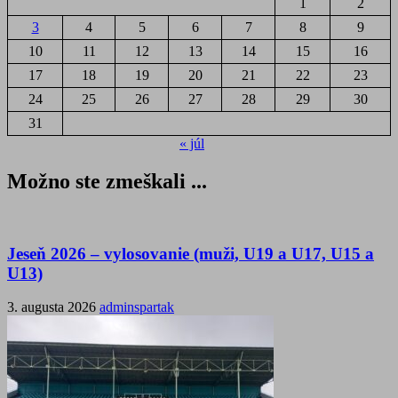
1
2
3
4
5
6
7
8
9
10
11
12
13
14
15
16
17
18
19
20
21
22
23
24
25
26
27
28
29
30
31
« júl
Možno ste zmeškali ...
Jeseň 2026 – vylosovanie (muži, U19 a U17, U15 a
U13)
3. augusta 2026
adminspartak