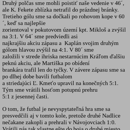
Druhý polčas sme mohli poistiť naše vedenie v 46´,
ale K. Fekete zblízka netrafil do prázdnej bránky.
Tretieho gólu sme sa dočkali po rohovom kope v 60
´, keď sa najlepšie
zorientoval v pokutovom území kpt. Mikloš a zvýšil
na 3:1. V 64´ sme predviedli asi
najkrajšiu akciu zápasu a Kaplán svojim druhým
gólom hlavou zvýšil na 4:1. V 80´ sme
založili v strede ihriska nestarnúcim Kráľom ďalšiu
peknú akciu, ale Martiška po obídení
brankára trafil len do tyčky. V závere zápasu sme sa
po dlhej dobe bavili futbalom
a striedajúci Ľ. Kmeťo upravil na konečných 5:1.
Tým sme vrátili hosťom potupnú prehru
5:1 z jesennej časti.
O tom, že futbal je nevyspytateľná hra sme sa
presvedčili aj v tomto kole, pretože druhé Nadlice
nečakane zakopli a prehrali v Návojovciach 1:0.
Vrátili nás tak vlastne ešte do boja o druhé miesto