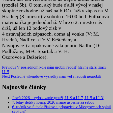
(rozdiel 5b). O tom, aký bude ďalší vývoj v našej
skupine rozhodne už náš najbližší ťažký zápas na M.
Hradnej (8. miesto) v sobotu o 16.00 hod. Futbalová
matematika je jednoduchá. V hre o 2. miesto nás
drží, už len 12 bodový zisk v
4 ostávajúcich zápasoch, doma aj vonku (V: M.
Hradná, Nadlice a D: V. Kršteňany a
Návojovce ) a opakované zakopnutie Nadlíc (D:
Podlužany, MFC Spartak a V: H.
Ozorovce a Dežerice).
Post
Previous
V poslednom kole nám urobili radosť hlavne starší žiaci
U15
navigation
Next
Posledné víkendové výsledky nám veľa radosti neurobili
Najnovšie články
Jeseň 2026 – vylosovanie (muži, U19 a U17, U15 a U13)
7. letný detský Kemp 2026 máme úspešne za sebou
6. ročník vo futbale žiakov a prípraviek v Miezgovciach splnil
svoj cieľ