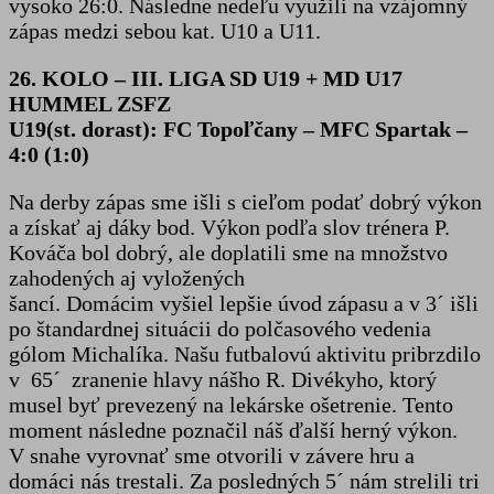
vysoko 26:0. Následne nedeľu využili na vzájomný
zápas medzi sebou kat. U10 a U11.
26. KOLO – III. LIGA SD U19 + MD U17
HUMMEL ZSFZ
U19(st. dorast): FC Topoľčany – MFC Spartak –
4:0 (1:0)
Na derby zápas sme išli s cieľom podať dobrý výkon
a získať aj dáky bod. Výkon podľa slov trénera P.
Kováča bol dobrý, ale doplatili sme na množstvo
zahodených aj vyložených
šancí. Domácim vyšiel lepšie úvod zápasu a v 3´ išli
po štandardnej situácii do polčasového vedenia
gólom Michalíka. Našu futbalovú aktivitu pribrzdilo
v 65´ zranenie hlavy nášho R. Divékyho, ktorý
musel byť prevezený na lekárske ošetrenie. Tento
moment následne poznačil náš ďalší herný výkon.
V snahe vyrovnať sme otvorili v závere hru a
domáci nás trestali. Za posledných 5´ nám strelili tri