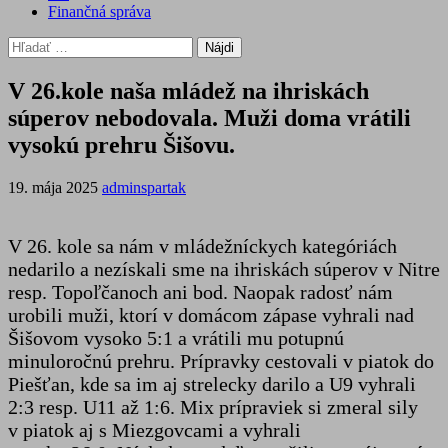
Finančná správa
Hľadať:
V 26.kole naša mládež na ihriskách
súperov nebodovala. Muži doma vrátili
vysokú prehru Šišovu.
19. mája 2025
adminspartak
V 26. kole sa nám v mládežníckych kategóriách
nedarilo a nezískali sme na ihriskách súperov v Nitre
resp. Topoľčanoch ani bod. Naopak radosť nám
urobili muži, ktorí v domácom zápase vyhrali nad
Šišovom vysoko 5:1 a vrátili mu potupnú
minuloročnú prehru. Prípravky cestovali v piatok do
Piešťan, kde sa im aj strelecky darilo a U9 vyhrali
2:3 resp. U11 až 1:6. Mix prípraviek si zmeral sily
v piatok aj s Miezgovcami a vyhrali