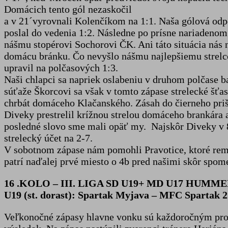
Domácich tento gól nezaskočil
a v 21´vyrovnali Kolenčíkom na 1:1. Naša gólová od
poslal do vedenia 1:2. Následne po prísne nariaden
nášmu stopérovi Sochorovi ČK. Ani táto situácia nás 
domácu bránku. Čo nevyšlo nášmu najlepšiemu strelcov
upravil na polčasových 1:3.
Naši chlapci sa napriek oslabeniu v druhom polčase ba
súťaže Škorcovi sa však v tomto zápase strelecké šťas
chrbát domáceho Klačanského. Zásah do čierneho prišie
Diveky prestrelil krížnou strelou domáceho brankára a 
posledné slovo sme mali opäť my. Najskôr Diveky v 84
strelecký účet na 2-7.
V sobotnom zápase nám pomohli Pravotice, ktoré rem
patrí naďalej prvé miesto o 4b pred našimi skôr spo
16 .KOLO – III. LIGA SD U19+ MD U17 HUMME
U19 (st. dorast): Spartak Myjava – MFC Spartak 2:
Veľkonočné zápasy hlavne vonku sú každoročným problé