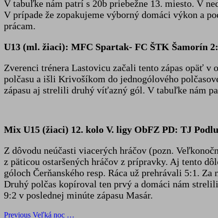
V tabuľke nám patrí s 20b priebežne 13. miesto. V ne
V prípade že zopakujeme výborný domáci výkon a pod
prácam.
U13 (ml. žiaci): MFC Spartak- FC ŠTK Šamorín 2:
Zverenci trénera Lastovicu začali tento zápas opäť v 
polčasu a išli Krivošíkom do jednogólového polčasov
zápasu aj strelili druhý víťazný gól. V tabuľke nám p
Mix U15 (žiaci) 12. kolo V. ligy ObFZ PD: TJ Podl
Z dôvodu neúčasti viacerých hráčov (pozn. Veľkonočné
z päticou ostaršených hráčov z prípravky. Aj tento dô
góloch Čerňanského resp. Ráca už prehrávali 5:1. Za n
Druhý polčas kopíroval ten prvý a domáci nám strelili
9:2 v poslednej minúte zápasu Masár.
Post
Previous
Veľká noc …