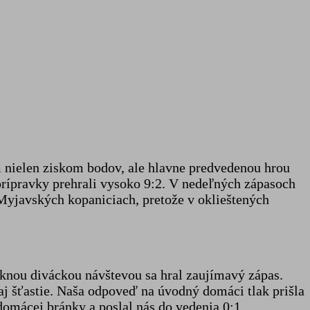
m nielen ziskom bodov, ale hlavne predvedenou hrou
prípravky prehrali vysoko 9:2. V nedeľných zápasoch
 Myjavských kopaniciach, pretože v oklieštených
eknou diváckou návštevou sa hral zaujímavý zápas.
aj šťastie. Naša odpoveď na úvodný domáci tlak prišla
omácej bránky a poslal nás do vedenia 0:1.