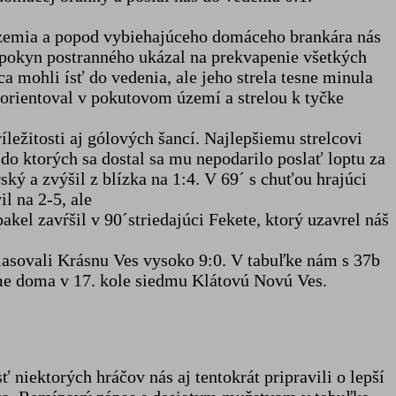
územia a popod vybiehajúceho domáceho brankára nás
pokyn postranného ukázal na prekvapenie všetkých
 mohli ísť do vedenia, ale jeho strela tesne minula
orientoval v pokutovom území a strelou k tyčke
ležitosti aj gólových šancí. Najlepšiemu strelcovi
 do ktorých sa dostal sa mu nepodarilo poslať loptu za
ký a zvýšil z blízka na 1:4. V 69´ s chuťou hrajúci
l na 2-5, ale
el zavŕšil v 90´striedajúci Fekete, ktorý uzavrel náš
asovali Krásnu Ves vysoko 9:0. V tabuľke nám s 37b
ame doma v 17. kole siedmu Klátovú Novú Ves.
iektorých hráčov nás aj tentokrát pripravili o lepší