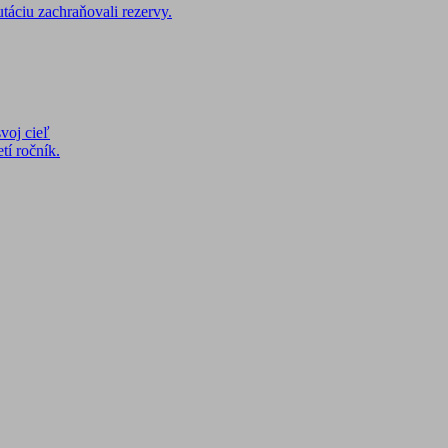
táciu zachraňovali rezervy.
voj cieľ
tí ročník.