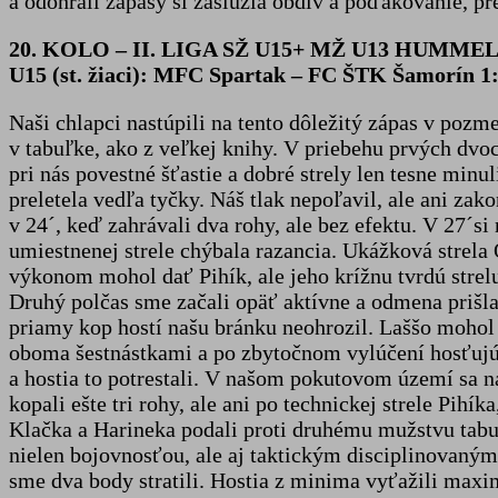
a odohrali zápasy si zaslúžia obdiv a poďakovanie, pre
20. KOLO – II. LIGA SŽ U15+ MŽ U13 HUMME
U15 (st. žiaci): MFC Spartak – FC ŠTK Šamorín 1:
Naši chlapci nastúpili na tento dôležitý zápas v poz
v tabuľke, ako z veľkej knihy. V priebehu prvých dvoc
pri nás povestné šťastie a dobré strely len tesne minu
preletela vedľa tyčky. Náš tlak nepoľavil, ale ani zak
v 24´, keď zahrávali dva rohy, ale bez efektu. V 27´si
umiestnenej strele chýbala razancia. Ukážková strel
výkonom mohol dať Pihík, ale jeho krížnu tvrdú strelu
Druhý polčas sme začali opäť aktívne a odmena prišla
priamy kop hostí našu bránku neohrozil. Laššo mohol p
oboma šestnástkami a po zbytočnom vylúčení hosťujúceh
a hostia to potrestali. V našom pokutovom území sa n
kopali ešte tri rohy, ale ani po technickej strele Pih
Klačka a Harineka podali proti druhému mužstvu tabuľk
nielen bojovnosťou, ale aj taktickým disciplinovaný
sme dva body stratili. Hostia z minima vyťažili maxi