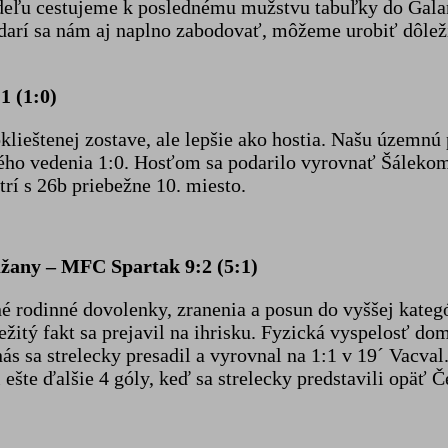
deľu cestujeme k poslednému mužstvu tabuľky do Galan
arí sa nám aj naplno zabodovať, môžeme urobiť dôleži
1 (1:0)
oklieštenej zostave, ale lepšie ako hostia. Našu územn
ého vedenia 1:0. Hosťom sa podarilo vyrovnať Šálekom 
atrí s 26b priebežne 10. miesto.
užany – MFC Spartak 9:2 (5:1)
 rodinné dovolenky, zranenia a posun do vyššej kategór
ležitý fakt sa prejavil na ihrisku. Fyzická vyspelosť d
ás sa strelecky presadil a vyrovnal na 1:1 v 19´ Vacval
 ešte ďalšie 4 góly, keď sa strelecky predstavili opäť 