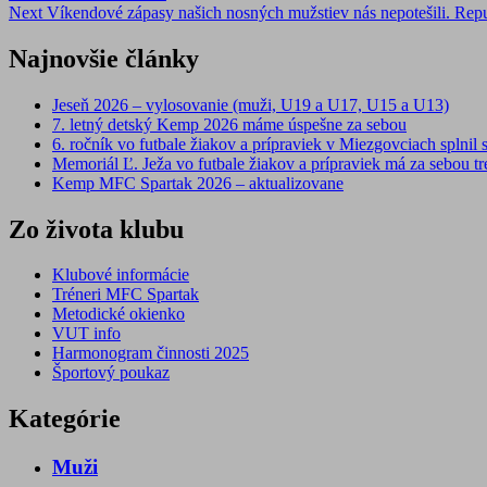
Next
Víkendové zápasy našich nosných mužstiev nás nepotešili. Repu
navigation
Najnovšie články
Jeseň 2026 – vylosovanie (muži, U19 a U17, U15 a U13)
7. letný detský Kemp 2026 máme úspešne za sebou
6. ročník vo futbale žiakov a prípraviek v Miezgovciach splnil s
Memoriál Ľ. Ježa vo futbale žiakov a prípraviek má za sebou tre
Kemp MFC Spartak 2026 – aktualizovane
Zo života klubu
Klubové informácie
Tréneri MFC Spartak
Metodické okienko
VUT info
Harmonogram činnosti 2025
Športový poukaz
Kategórie
Muži