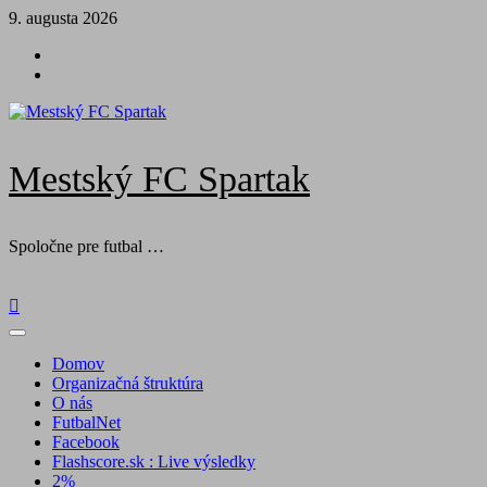
Skip
9. augusta 2026
to
Futbal
content
na
Facebook
BTV
Mestský FC Spartak
Spoločne pre futbal …
Primary
Menu
Domov
Organizačná štruktúra
O nás
FutbalNet
Facebook
Flashscore.sk : Live výsledky
2%