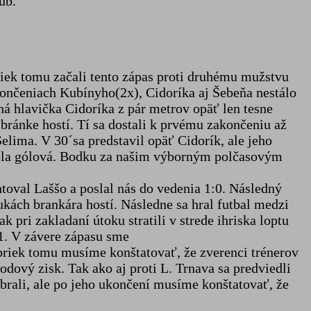
ub.
riek tomu začali tento zápas proti druhému mužstvu
akončeniach Kubínyho(2x), Cidoríka aj Šebeňa nestálo
rná hlavička Cidoríka z pár metrov opäť len tesne
 bránke hostí. Tí sa dostali k prvému zakončeniu až
Selima. V 30´sa predstavil opäť Cidorík, ale jeho
ebola gólová. Bodku za našim výborným polčasovým
toval Laššo a poslal nás do vedenia 1:0. Následný
ukách brankára hostí. Následne sa hral futbal medzi
pri zakladaní útoku stratili v strede ihriska loptu
:1. V závere zápasu sme
Napriek tomu musíme konštatovať, že zverenci trénerov
odový zisk. Tak ako aj proti L. Trnava sa predviedli
brali, ale po jeho ukončení musíme konštatovať, že