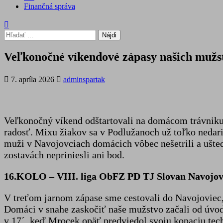
Finančná správa
Hľadať:
Veľkonočné víkendové zápasy našich mužsti
7. apríla 2026
adminspartak
Veľkonočný víkend odštartovali na domácom trávniku 
radosť. Mixu žiakov sa v Podlužanoch už toľko nedari
muži v Navojovciach domácich vôbec nešetrili a ušted
zostavách nepriniesli ani bod.
16.KOLO – VIII. liga ObFZ PD TJ Slovan Navojov
V treťom jarnom zápase sme cestovali do Navojoviec,
Domáci v snahe zaskočiť naše mužstvo začali od úvodu
v 17´, keď Mrocek opäť predviedol svoju kopaciu tec