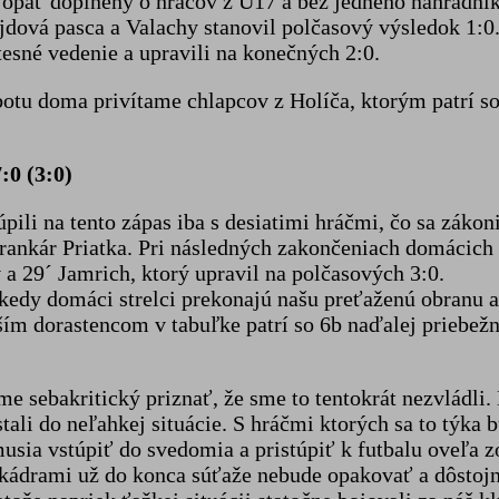
na opäť doplnený o hráčov z U17 a bez jedného náhradn
jdová pasca a Valachy stanovil polčasový výsledok 1:0.
tesné vedenie a upravili na konečných 2:0.
botu doma privítame chlapcov z Holíča, ktorým patrí so
:0 (3:0)
li na tento zápas iba s desiatimi hráčmi, čo sa zákonit
brankár Priatka. Pri následných zakončeniach domácich
a 29´ Jamrich, ktorý upravil na polčasových 3:0.
 kedy domáci strelci prekonajú našu preťaženú obranu 
dším dorastencom v tabuľke patrí so 6b naďalej priebež
sebakritický priznať, že sme to tentokrát nezvládli. N
tali do neľahkej situácie. S hráčmi ktorých sa to týk
 musia vstúpiť do svedomia a pristúpiť k futbalu oveľa z
 kádrami už do konca súťaže nebude opakovať a dôstojn