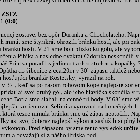
tože napriek ťažkej situácii statočne bojovali za náš kl
L ZSFZ
1 (0:0)
menenej zostave, bez opôr Duranku a Chocholatého. Nap
h minút sme štyrikrát ohrozili bránku hostí, ale pri z
li bránku hostí. V 21´sme boli blízko ku gólu, ale výbo
ončenia Pihíka a následne dvakrát Cidoríka neskončili v
 náš Priatka poradil s jedinou tvrdou strelou z kopačky 
a Opátha do šibenice z cca.20m v 30´ zápasu taktiež n
 hosťujúci brankár Kostetskyj vyrazil na roh.
 v 37´, keď sa po našom rohovom kope najlepšie zorien
ridať aj svoj druhý gól, ale jeho hlavička skončila v r
o Botla sme siahali na cenné tri body. V 68´ sme však 
ajlepšie zorientoval Selimi a vyrovnal na konečných 1
íka, ktorá tesne minula bránku sme už zápas neotočili. 
y asi svoj doteraz najlepší výkon a zaslúžili si plný b
m výkonom. Pred zápasom by sme tento výsledok určite 
mum a odvážajú si z nášho ihriska bod.