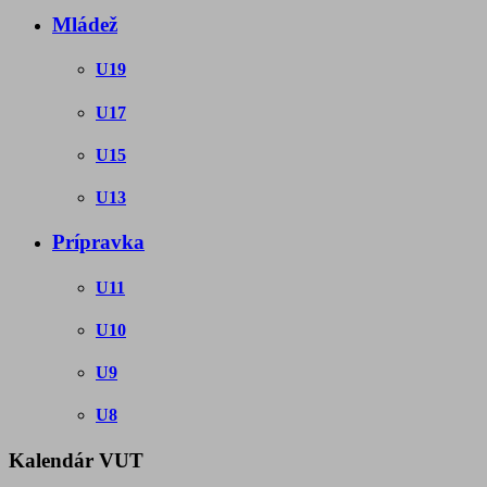
Mládež
U19
U17
U15
U13
Prípravka
U11
U10
U9
U8
Kalendár VUT