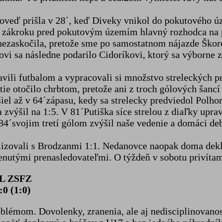
poveď prišla v 28´, keď Diveky vnikol do pokutového 
om zákroku pred pokutovým územím hlavný rozhodca na 
nezaskočila, pretože sme po samostatnom nájazde Škorca
i sa následne podarilo Cidoríkovi, ktorý sa výborne z
vili futbalom a vypracovali si množstvo streleckých prí
tie otočilo chrbtom, pretože ani z troch gólových šancí
l až v 64´zápasu, kedy sa strelecky predviedol Polhors
zvýšil na 1:5. V 81´Putiška síce strelou z diaľky upravi
´svojim tretí gólom zvýšil naše vedenie a domáci debak
izovali s Brodzanmi 1:1. Nedanovce naopak doma dekl
menutými prenasledovateľmi. O týždeň v sobotu privít
L ZSFZ
0 (1:0)
mom. Dovolenky, zranenia, ale aj nedisciplinovanosť n