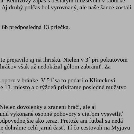
íka. Remízový zápas s desiatym mužstvom v tabuľke
 Aj druhý polčas bol vyrovnaný, ale naše šance zostali
 6b predposledná 13 priečka.
e prejavilo aj na ihrisku. Nielen v 3´ pri pokutovom
 hráčov však už nedokázal gólom zabrániť. Za
a oporu v bránke. V 51´sa to podarilo Klimekovi
ne 13. miesto a o týždeň privítame posledné mužstvo
ielen dovolenky a zranení hráči, ale aj
a budú vykonané osobné pohovory s cieľom vysvetliť
odpovednejšie ako teraz. Pretože ani futbal sa nedá
e dohráme celú jarnú časť. Tí čo cestovali na Myjavu