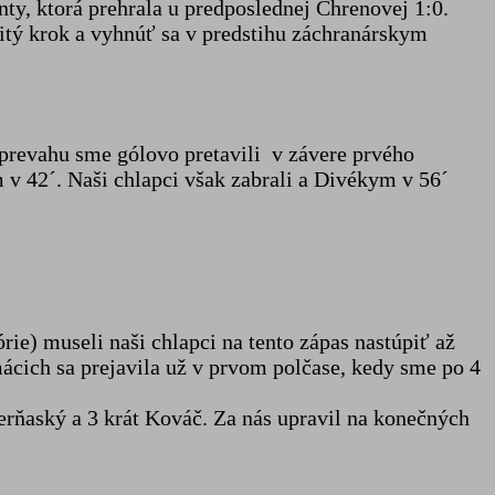
ty, ktorá prehrala u predposlednej Chrenovej 1:0.
tý krok a vyhnúť sa v predstihu záchranárskym
ú prevahu sme gólovo pretavili v závere prvého
v 42´. Naši chlapci však zabrali a Divékym v 56´
ie) museli naši chlapci na tento zápas nastúpiť až
omácich sa prejavila už v prvom polčase, kedy sme po 4
.
Čerňaský a 3 krát Kováč. Za nás upravil na konečných