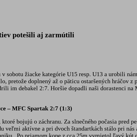
ev potešili aj zarmútili
v sobotu žiacke kategórie U15 resp. U13 a urobili ná
lo, pretože doplnený až o päticu ostaršených hráčov z 
rili im debakel 2:7. Horšie dopadli naši dorastenci na
ce – MFC Spartak 2:7 (1:3)
 ktoré bojujú o záchranu. Za slnečného počasia pred p
 veľmi aktívne a pri dvoch štandartkách stálo pri nás 
hniku. Po priamom kope z cca.25m vymietol ľavý kút d