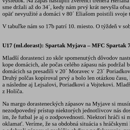
výsledok. Na zápas nastúpili zverenci trénera Heriá
sme držali až do 34´, kedy nám prvý krát nevyšla ofsa
opäť nevyužité a domáci v 80´ Eliašom poistili svoje 
V tabuľke nám so 17b patrí 10. miesto. O týždeň v so
U17 (ml.dorast): Spartak Myjava – MFC Spartak 7
Mladší dorastenci zo skôr spomenutých dôvodov nastúpi
kope domácich, ale počas celého zápasu nás podržal 
domácich sa presadili v 20´ Moravec v 23´ Poriadkov 
Druhý polčas kopíroval prvý a bolo len otázkou času,
a následne aj Lejsalovi, Poriadkovi a Vojtekovi. Mla
z Holíča.
Na margo dorasteneckých zápasov na Myjave si musíme 
nezodpovedný prístup niektorých jednotlivcov nás dos
im, že futbal je aj o zodpovednosti. Niektorí hráči si
oklamať. Veríme, že sa obdobná situácia s hráčskymi