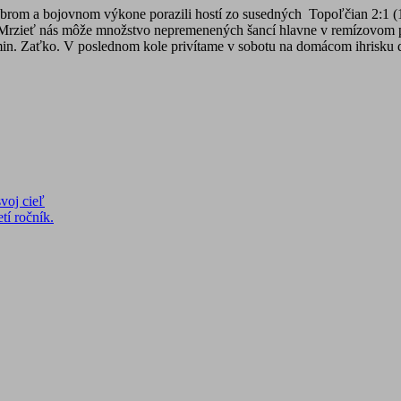
dobrom a bojovnom výkone porazili hostí zo susedných Topoľčian 2:1 (1
. Mrzieť nás môže množstvo nepremenených šancí hlavne v remízovom p
65.min. Zaťko. V poslednom kole privítame v sobotu na domácom ihrisku
voj cieľ
tí ročník.