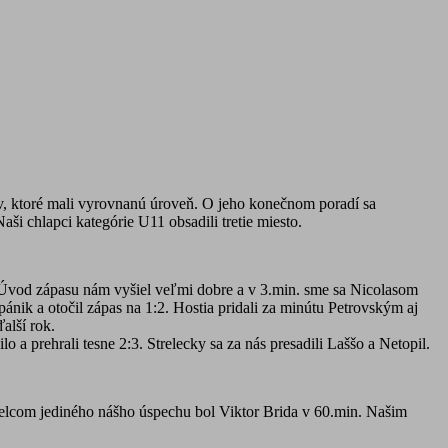
ov, ktoré mali vyrovnanú úroveň. O jeho konečnom poradí sa
i chlapci kategórie U11 obsadili tretie miesto.
. Úvod zápasu nám vyšiel veľmi dobre a v 3.min. sme sa Nicolasom
ánik a otočil zápas na 1:2. Hostia pridali za minútu Petrovským aj
ďalší rok.
o a prehrali tesne 2:3. Strelecky sa za nás presadili Laššo a Netopil.
trelcom jediného nášho úspechu bol Viktor Brida v 60.min. Našim