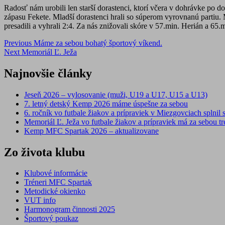
Radosť nám urobili len starší dorastenci, ktorí včera v dohrávke po 
zápasu Fekete. Mladší dorastenci hrali so súperom vyrovnanú partiu
presadili a vyhrali 2:4. Za nás znižovali skóre v 57.min. Herián a 
Post
Previous
Máme za sebou bohatý športový víkend.
Next
Memoriál Ľ. Ježa
navigation
Najnovšie články
Jeseň 2026 – vylosovanie (muži, U19 a U17, U15 a U13)
7. letný detský Kemp 2026 máme úspešne za sebou
6. ročník vo futbale žiakov a prípraviek v Miezgovciach splnil s
Memoriál Ľ. Ježa vo futbale žiakov a prípraviek má za sebou tre
Kemp MFC Spartak 2026 – aktualizovane
Zo života klubu
Klubové informácie
Tréneri MFC Spartak
Metodické okienko
VUT info
Harmonogram činnosti 2025
Športový poukaz