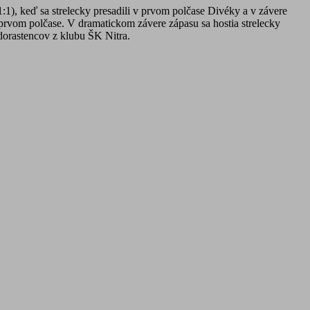
:1), keď sa strelecky presadili v prvom polčase Divéky a v závere
rvom polčase. V dramatickom závere zápasu sa hostia strelecky
 dorastencov z klubu ŠK Nitra.