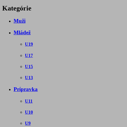
Kategórie
Muži
Mládež
U19
U17
U15
U13
Prípravka
U11
U10
U9