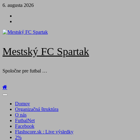
Skip
6. augusta 2026
to
Futbal
content
na
Facebook
BTV
Mestský FC Spartak
Spoločne pre futbal …
Primary
Menu
Domov
Organizačná štruktúra
O nás
FutbalNet
Facebook
Flashscore.sk : Live výsledky
2%