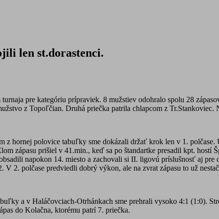
li len st.dorastenci.
 turnaja pre kategóriu prípraviek. 8 mužstiev odohralo spolu 28 zápas
stvo z Topoľčian. Druhá priečka patrila chlapcom z Tr.Stankoviec. Naš
m z hornej polovice tabuľky sme dokázali držať krok len v 1. polčase
m zápasu prišiel v 41.min., keď sa po štandartke presadil kpt. hostí Šp
 obsadili napokon 14. miesto a zachovali si II. ligovú príslušnosť aj pre 
. V 2. polčase predviedli dobrý výkon, ale na zvrat zápasu to už nestačil
tabuľky a v Haláčovciach-Otrhánkach sme prehrali vysoko 4:1 (1:0). S
ápas do Kolačna, ktorému patrí 7. priečka.