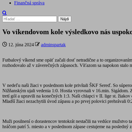
Finančná správa
Hľadať:
Vo víkendovom kole výsledkovo nás uspokoji
12. júna 2024
adminspartak
Futbalový víkend sme opäť začali dosť netradične a to organizovaním
rozhodovalo až v záverečných zápasoch. Víťazom sa napokon stalo muž
V nedeľu naši žiaci v poslednom kole privítali ŠKF Sereď. So súpero
Nižňanským ujali vedenia 1:0. Hostia vyrovnali v 16.min. Sigádom. Zlo
tretí gól a upravili na konečných 1:3. Naši chlapci v II. lige st. žiakov
Mladší žiaci nezachytili úvod zápasu a po prvej polovici prehrávali 0:2
Muži posilnení o dorastencov tentokrát nestačili na vedúce mužstvo 
hráčom patrí 5. miesto a v poslednom zápase cestujeme na posledný z