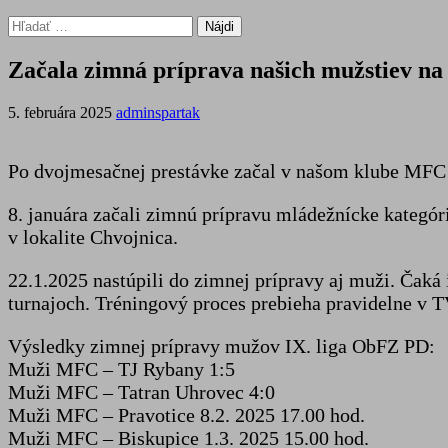
Hľadať:
Začala zimná príprava našich mužstiev na 
5. februára 2025
adminspartak
Po dvojmesačnej prestávke začal v našom klube MFC S
8. januára začali zimnú prípravu mládežnícke kategór
v lokalite Chvojnica.
22.1.2025 nastúpili do zimnej prípravy aj muži. Čaká
turnajoch. Tréningový proces prebieha pravidelne v T
Výsledky zimnej prípravy mužov IX. liga ObFZ PD:
Muži MFC – TJ Rybany 1:5
Muži MFC – Tatran Uhrovec 4:0
Muži MFC – Pravotice 8.2. 2025 17.00 hod.
Muži MFC – Biskupice 1.3. 2025 15.00 hod.