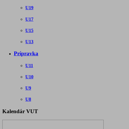
U19
U17
U15
U13
Prípravka
U11
U10
U9
U8
Kalendár VUT