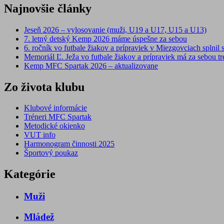
Najnovšie články
Jeseň 2026 – vylosovanie (muži, U19 a U17, U15 a U13)
7. letný detský Kemp 2026 máme úspešne za sebou
6. ročník vo futbale žiakov a prípraviek v Miezgovciach splnil s
Memoriál Ľ. Ježa vo futbale žiakov a prípraviek má za sebou tre
Kemp MFC Spartak 2026 – aktualizovane
Zo života klubu
Klubové informácie
Tréneri MFC Spartak
Metodické okienko
VUT info
Harmonogram činnosti 2025
Športový poukaz
Kategórie
Muži
Mládež