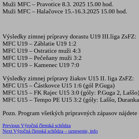
Muži MFC – Pravotice 8.3. 2025 15.00 hod.
Muži MFC – Halačovce 15.-16.3.2025 15.00 hod.
Výsledky zimnej prípravy dorastu U19 III.liga ZsFZ:
MFC U19 – Záblatie U19 1:2
MFC U19 – Ostratice muži 4:3
MFC U19 – Pečeňany muži 3:2
MFC U19 – Kamenec U19 7:0
Výsledky zimnej prípravy žiakov U15 II. liga ZsFZ:
MFC U15 – Částkovce U15 1:6 (gól P.Guga)
MFC U15 – FK Rajec U15 3:0 (góly: P.Guga 2, Laššo
MFC U15 – Tempo PE U15 3:2 (góly: Laššo, Duranka
Pozn. Program všetkých prípravných zápasov nájdete
Post
Previous
Výročná členská schôdza
Next
Výročná členská schôdza – uznesenie, info
navigation