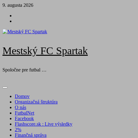
Skip
9. augusta 2026
to
Futbal
content
na
Facebook
BTV
Mestský FC Spartak
Spoločne pre futbal …
Primary
Menu
Domov
Organizačná štruktúra
O nás
FutbalNet
Facebook
Flashscore.sk : Live výsledky
2%
Finančná správa