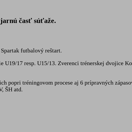
jarnú časť súťaže.
partak futbalový reštart.
ie U19/17 resp. U15/13. Zverenci trénerskej dvojice K
 ich popri tréningovom procese aj 6 prípravných zápas
V, ŠH atd.