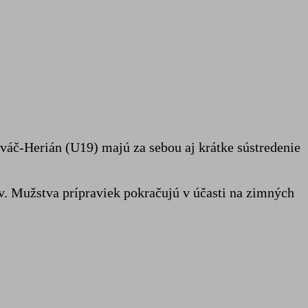
ováč-Herián (U19) majú za sebou aj krátke sústredenie
ov. Mužstva prípraviek pokračujú v účasti na zimných