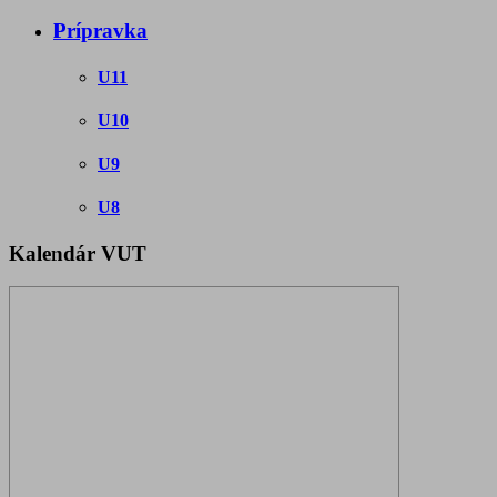
Prípravka
U11
U10
U9
U8
Kalendár VUT