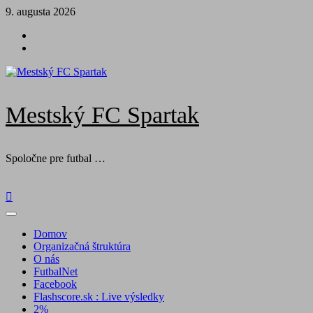
Skip
9. augusta 2026
to
Futbal
content
na
Facebook
BTV
Mestský FC Spartak
Spoločne pre futbal …
Primary
Menu
Domov
Organizačná štruktúra
O nás
FutbalNet
Facebook
Flashscore.sk : Live výsledky
2%