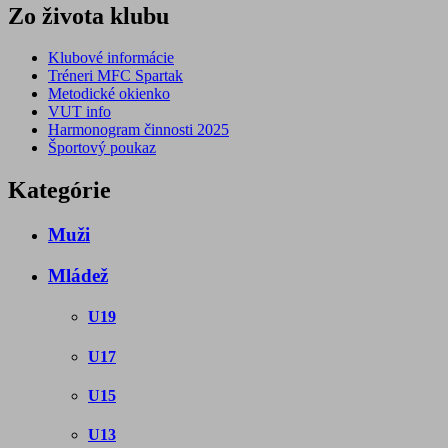
Zo života klubu
Klubové informácie
Tréneri MFC Spartak
Metodické okienko
VUT info
Harmonogram činnosti 2025
Športový poukaz
Kategórie
Muži
Mládež
U19
U17
U15
U13