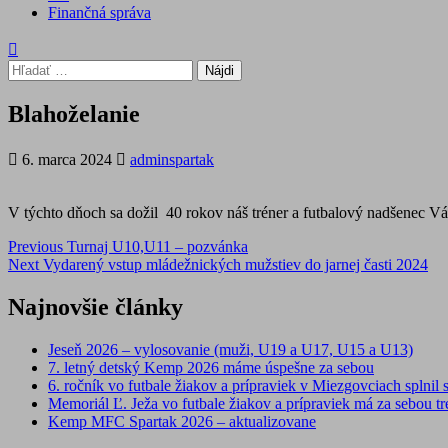
Finančná správa
Hľadať:
Blahoželanie
6. marca 2024
adminspartak
V týchto dňoch sa dožil 40 rokov náš tréner a futbalový nadšenec V
Post
Previous
Turnaj U10,U11 – pozvánka
Next
Vydarený vstup mládežnických mužstiev do jarnej časti 2024
navigation
Najnovšie články
Jeseň 2026 – vylosovanie (muži, U19 a U17, U15 a U13)
7. letný detský Kemp 2026 máme úspešne za sebou
6. ročník vo futbale žiakov a prípraviek v Miezgovciach splnil s
Memoriál Ľ. Ježa vo futbale žiakov a prípraviek má za sebou tre
Kemp MFC Spartak 2026 – aktualizovane