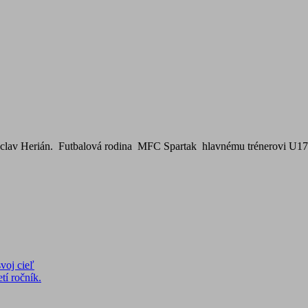
áclav Herián. Futbalová rodina MFC Spartak hlavnému trénerovi U17 p
voj cieľ
tí ročník.