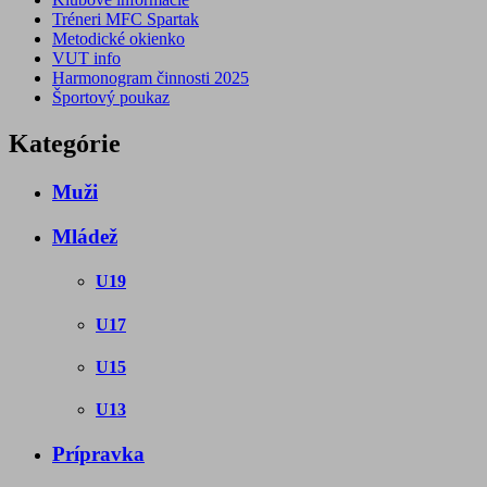
Tréneri MFC Spartak
Metodické okienko
VUT info
Harmonogram činnosti 2025
Športový poukaz
Kategórie
Muži
Mládež
U19
U17
U15
U13
Prípravka