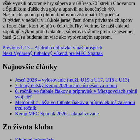
však využili otvorenie hry súpera a v 68´resp.70´ strelili Chovanom
a Špidlíkom ďalšie dva góly a upravili na konečných 4:0.
Našim chlapcom po plnom bodovom zisku patrí 15 priečka.
O týždeň v nedeľu v 18.kole jarnej časti doma privítame chlapcov
z Topoľčian, ktorí bojujú o čelo tabuľky. Veríme, že naši chlapci
zopakujú výkon proti Galante a súperovi vrátime prehru z jesennej
časti (2:1) a budeme im viac ako vyrovnaným súperom.
Post
Previous
U13 – Aj druhá dohrávka v náš prospech
Next
Vydarený futbalový víkend pre MFC Spartak
navigation
Najnovšie články
Jeseň 2026 – vylosovanie (muži, U19 a U17, U15 a U13)
7. letný detský Kemp 2026 máme úspešne za sebou
6. ročník vo futbale žiakov a prípraviek v Miezgovciach splnil
svoj cieľ
Memoriál Ľ. Ježa vo futbale žiakov a prípraviek má za sebou
tretí ročník.
Kemp MFC Spartak 2026 – aktualizovane
Zo života klubu
Klubové informácie