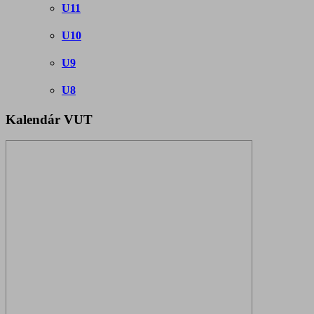
U11
U10
U9
U8
Kalendár VUT