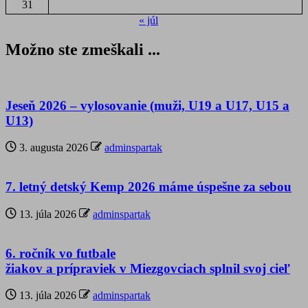
31
« júl
Možno ste zmeškali ...
Jeseň 2026 – vylosovanie (muži, U19 a U17, U15 a
U13)
3. augusta 2026
adminspartak
7. letný detský Kemp 2026 máme úspešne za sebou
13. júla 2026
adminspartak
6. ročník vo futbale
žiakov a prípraviek v Miezgovciach splnil svoj cieľ
13. júla 2026
adminspartak