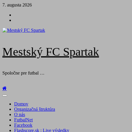
Skip
7. augusta 2026
to
Futbal
content
na
Facebook
BTV
Mestský FC Spartak
Spoločne pre futbal …
Primary
Menu
Domov
Organizačná štruktúra
O nás
FutbalNet
Facebook
Flashscore.sk : Live výsledky