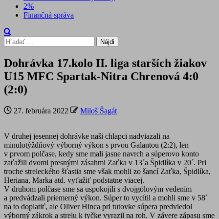
2%
Finančná správa
Hľadať:
Dohrávka 17.kolo II. liga starších žiakov
U15 MFC Spartak-Nitra Chrenová 4:0
(2:0)
27. februára 2022
Miloš Šagát
V druhej jesennej dohrávke naši chlapci nadviazali na
minulotýždňový výborný výkon s prvou Galantou (2:2), len
v prvom polčase, kedy sme mali jasne navrch a súperovo konto
zaťažili dvomi presnými zásahmi Zaťka v 13´a Špidlíka v 20´. Pri
troche streleckého šťastia sme však mohli zo šancí Zaťka, Špidlíka,
Heriana, Marka atd. vyťažiť podstatne viacej.
V druhom polčase sme sa uspokojili s dvojgólovým vedením
a predvádzali priemerný výkon. Súper to vycítil a mohli sme v 58´
na to doplatiť, ale Oliver Hinca pri tutovke súpera predviedol
výborný zákrok a strelu k tyčke vyrazil na roh. V závere zápasu sme