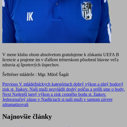
V mene klubu obom absolvetom gratulujeme k získaniu UEFA B
licencie a prajeme im v ďalšom trénerskom pôsobení hlavne veľa
zdravia aj športových úspechov.
Šeftréner mládeže : Mgr. Miloš Šagát
Post
Previous
V mládežníckych kategóriach dobrý výkon a plný bodový
zisk st. žiakov. Naši muži nezvládli druhý polčas a prišli sme o body.
navigation
Next
Najlepší jarný výkon a zisk cenného bodu st. žiakov.
Jednoznačný zápas v Nadliciach si naši muži v samom závere
zdramatizovali
Najnovšie články