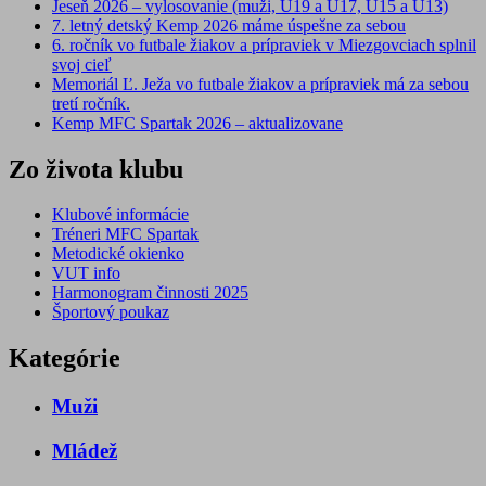
Jeseň 2026 – vylosovanie (muži, U19 a U17, U15 a U13)
7. letný detský Kemp 2026 máme úspešne za sebou
6. ročník vo futbale žiakov a prípraviek v Miezgovciach splnil
svoj cieľ
Memoriál Ľ. Ježa vo futbale žiakov a prípraviek má za sebou
tretí ročník.
Kemp MFC Spartak 2026 – aktualizovane
Zo života klubu
Klubové informácie
Tréneri MFC Spartak
Metodické okienko
VUT info
Harmonogram činnosti 2025
Športový poukaz
Kategórie
Muži
Mládež