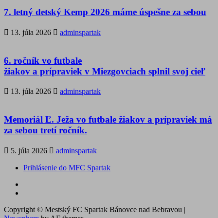
7. letný detský Kemp 2026 máme úspešne za sebou
13. júla 2026
adminspartak
6. ročník vo futbale
žiakov a prípraviek v Miezgovciach splnil svoj cieľ
13. júla 2026
adminspartak
Memoriál Ľ. Ježa vo futbale žiakov a prípraviek má
za sebou tretí ročník.
5. júla 2026
adminspartak
Prihlásenie do MFC Spartak
Futbal
na
Facebook
BTV
Copyright © Mestský FC Spartak Bánovce nad Bebravou
|