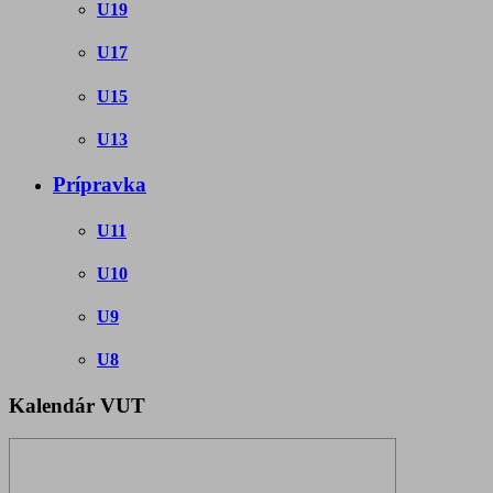
U19
U17
U15
U13
Prípravka
U11
U10
U9
U8
Kalendár VUT