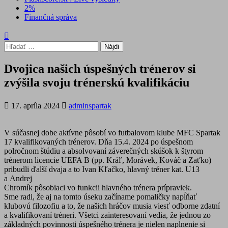
2%
Finančná správa
Hľadať:
Dvojica našich úspešných trénerov si
zvýšila svoju trénerskú kvalifikáciu
17. apríla 2024
adminspartak
V súčasnej dobe aktívne pôsobí vo futbalovom klube MFC Spartak
17 kvalifikovaných trénerov. Dňa 15.4. 2024 po úspešnom
polročnom štúdiu a absolvovaní záverečných skúšok k štyrom
trénerom licencie UEFA B (pp. Kráľ, Morávek, Kováč a Zaťko)
pribudli ďalší dvaja a to Ivan Kľačko, hlavný tréner kat. U13
a Andrej
Chromík pôsobiaci vo funkcii hlavného trénera prípraviek.
Sme radi, že aj na tomto úseku začíname pomaličky napĺňať
klubovú filozofiu a to, že našich hráčov musia viesť odborne zdatní
a kvalifikovaní tréneri. Všetci zainteresovaní vedia, že jednou zo
základných povinnosti úspešného trénera je nielen naplnenie si