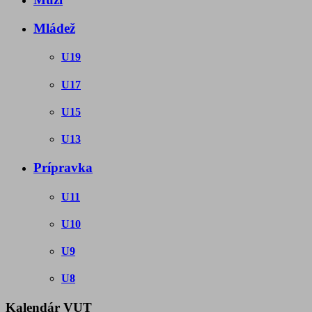
Mládež
U19
U17
U15
U13
Prípravka
U11
U10
U9
U8
Kalendár VUT