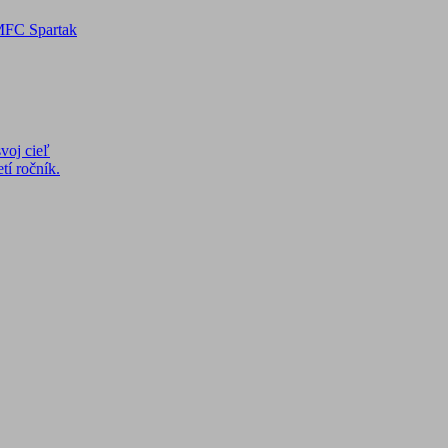
 MFC Spartak
voj cieľ
tí ročník.