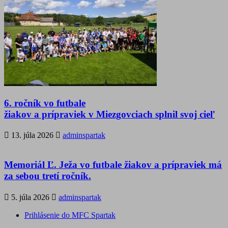
6. ročník vo futbale
žiakov a prípraviek v Miezgovciach splnil svoj cieľ
13. júla 2026
adminspartak
Memoriál Ľ. Ježa vo futbale žiakov a prípraviek má
za sebou tretí ročník.
5. júla 2026
adminspartak
Prihlásenie do MFC Spartak