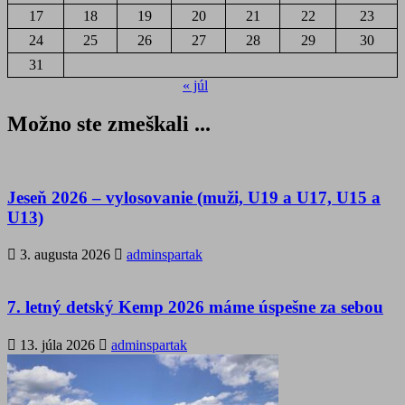
17
18
19
20
21
22
23
24
25
26
27
28
29
30
31
« júl
Možno ste zmeškali ...
Jeseň 2026 – vylosovanie (muži, U19 a U17, U15 a
U13)
3. augusta 2026
adminspartak
7. letný detský Kemp 2026 máme úspešne za sebou
13. júla 2026
adminspartak