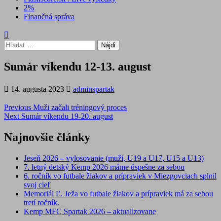
2%
Finančná správa
Hľadať:
Sumár víkendu 12-13. august
14. augusta 2023
adminspartak
Post
Previous
Muži začali tréningový proces
Next
Sumár víkendu 19-20. august
navigation
Najnovšie články
Jeseň 2026 – vylosovanie (muži, U19 a U17, U15 a U13)
7. letný detský Kemp 2026 máme úspešne za sebou
6. ročník vo futbale žiakov a prípraviek v Miezgovciach splnil
svoj cieľ
Memoriál Ľ. Ježa vo futbale žiakov a prípraviek má za sebou
tretí ročník.
Kemp MFC Spartak 2026 – aktualizovane