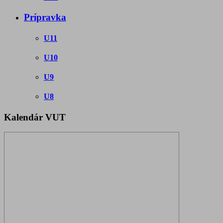
Prípravka
U11
U10
U9
U8
Kalendár VUT