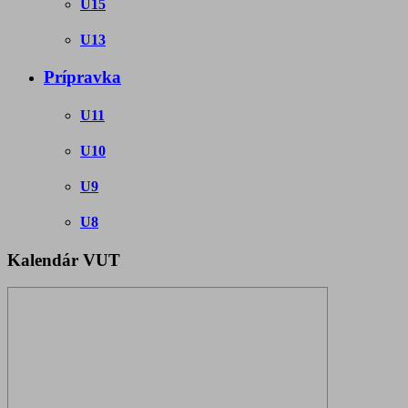
U15
U13
Prípravka
U11
U10
U9
U8
Kalendár VUT