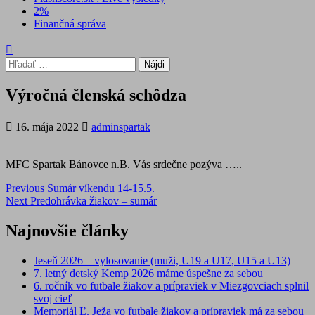
2%
Finančná správa
Hľadať:
Výročná členská schôdza
16. mája 2022
adminspartak
MFC Spartak Bánovce n.B. Vás srdečne pozýva …..
Post
Previous
Sumár víkendu 14-15.5.
Next
Predohrávka žiakov – sumár
navigation
Najnovšie články
Jeseň 2026 – vylosovanie (muži, U19 a U17, U15 a U13)
7. letný detský Kemp 2026 máme úspešne za sebou
6. ročník vo futbale žiakov a prípraviek v Miezgovciach splnil
svoj cieľ
Memoriál Ľ. Ježa vo futbale žiakov a prípraviek má za sebou