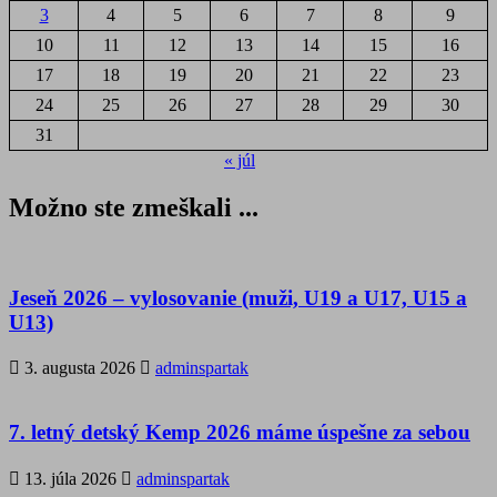
3
4
5
6
7
8
9
10
11
12
13
14
15
16
17
18
19
20
21
22
23
24
25
26
27
28
29
30
31
« júl
Možno ste zmeškali ...
Jeseň 2026 – vylosovanie (muži, U19 a U17, U15 a
U13)
3. augusta 2026
adminspartak
7. letný detský Kemp 2026 máme úspešne za sebou
13. júla 2026
adminspartak