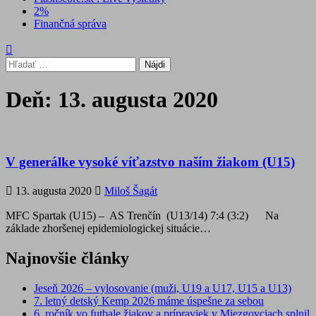
2%
Finančná správa
Hľadať:
Deň:
13. augusta 2020
V generálke vysoké víťazstvo naším žiakom (U15)
13. augusta 2020
Miloš Šagát
MFC Spartak (U15) – AS Trenčín (U13/14) 7:4 (3:2) Na
základe zhoršenej epidemiologickej situácie…
Najnovšie články
Jeseň 2026 – vylosovanie (muži, U19 a U17, U15 a U13)
7. letný detský Kemp 2026 máme úspešne za sebou
6. ročník vo futbale žiakov a prípraviek v Miezgovciach splnil