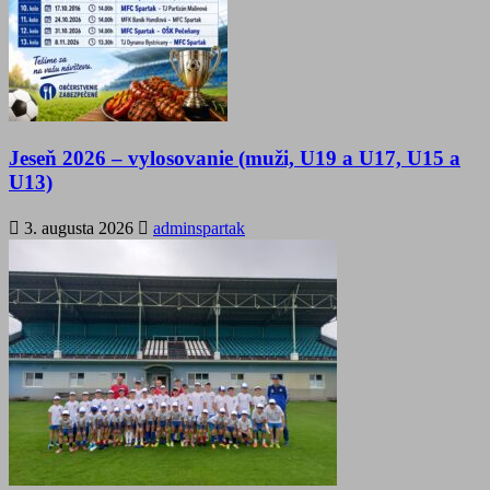
Jeseň 2026 – vylosovanie (muži, U19 a U17, U15 a
U13)
3. augusta 2026
adminspartak