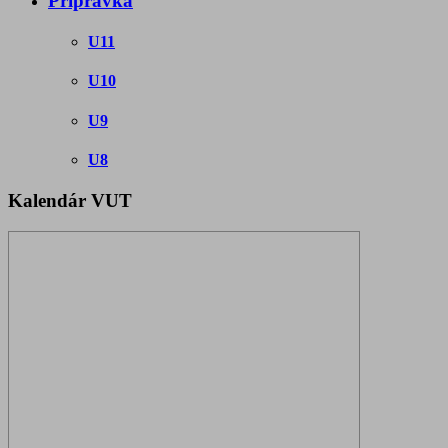
Prípravka
U11
U10
U9
U8
Kalendár VUT