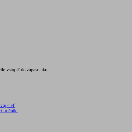
rilo vstúpiť do zápasu ako…
voj cieľ
tí ročník.