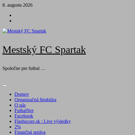
Skip
8. augusta 2026
to
Futbal
content
na
Facebook
BTV
Mestský FC Spartak
Spoločne pre futbal …
Primary
Menu
Domov
Organizačná štruktúra
O nás
FutbalNet
Facebook
Flashscore.sk : Live výsledky
2%
Finančná správa