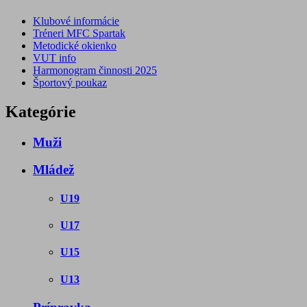
Klubové informácie
Tréneri MFC Spartak
Metodické okienko
VUT info
Harmonogram činnosti 2025
Športový poukaz
Kategórie
Muži
Mládež
U19
U17
U15
U13