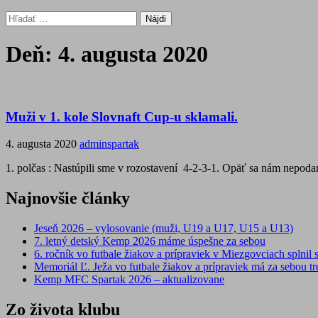
Hľadať:
Deň:
4. augusta 2020
Muži v 1. kole Slovnaft Cup-u sklamali.
4. augusta 2020
adminspartak
1. polčas : Nastúpili sme v rozostavení 4-2-3-1. Opäť sa nám nepoda
Najnovšie články
Jeseň 2026 – vylosovanie (muži, U19 a U17, U15 a U13)
7. letný detský Kemp 2026 máme úspešne za sebou
6. ročník vo futbale žiakov a prípraviek v Miezgovciach splnil s
Memoriál Ľ. Ježa vo futbale žiakov a prípraviek má za sebou tre
Kemp MFC Spartak 2026 – aktualizovane
Zo života klubu