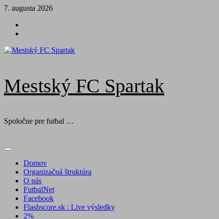
Skip
7. augusta 2026
to
Futbal
content
na
Facebook
BTV
Mestský FC Spartak
Spoločne pre futbal …
Primary
Menu
Domov
Organizačná štruktúra
O nás
FutbalNet
Facebook
Flashscore.sk : Live výsledky
2%