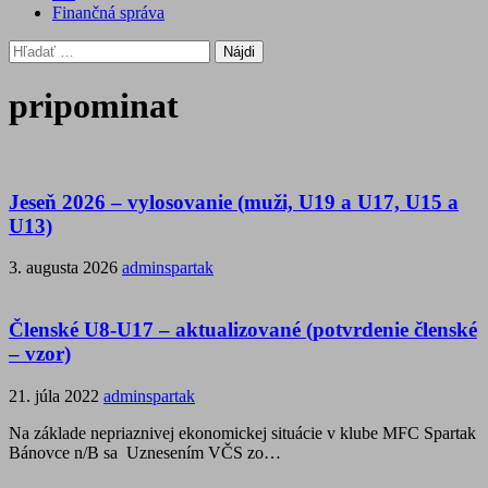
Finančná správa
Hľadať:
pripominat
Jeseň 2026 – vylosovanie (muži, U19 a U17, U15 a
U13)
3. augusta 2026
adminspartak
Členské U8-U17 – aktualizované (potvrdenie členské
– vzor)
21. júla 2022
adminspartak
Na základe nepriaznivej ekonomickej situácie v klube MFC Spartak
Bánovce n/B sa Uznesením VČS zo…