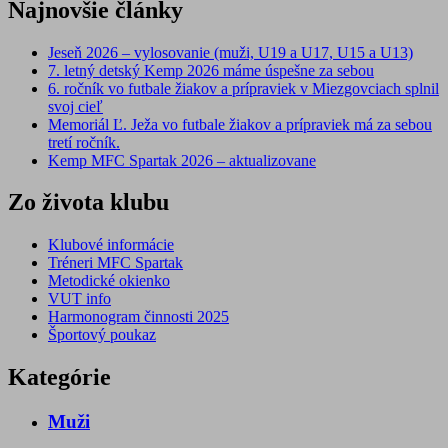
Najnovšie články
Jeseň 2026 – vylosovanie (muži, U19 a U17, U15 a U13)
7. letný detský Kemp 2026 máme úspešne za sebou
6. ročník vo futbale žiakov a prípraviek v Miezgovciach splnil
svoj cieľ
Memoriál Ľ. Ježa vo futbale žiakov a prípraviek má za sebou
tretí ročník.
Kemp MFC Spartak 2026 – aktualizovane
Zo života klubu
Klubové informácie
Tréneri MFC Spartak
Metodické okienko
VUT info
Harmonogram činnosti 2025
Športový poukaz
Kategórie
Muži