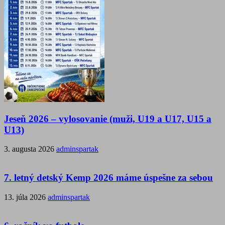
Jeseň 2026 – vylosovanie (muži, U19 a U17, U15 a
U13)
3. augusta 2026
adminspartak
7. letný detský Kemp 2026 máme úspešne za sebou
13. júla 2026
adminspartak