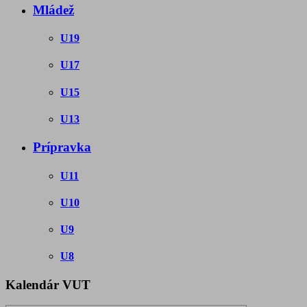
Mládež
U19
U17
U15
U13
Prípravka
U11
U10
U9
U8
Kalendár VUT