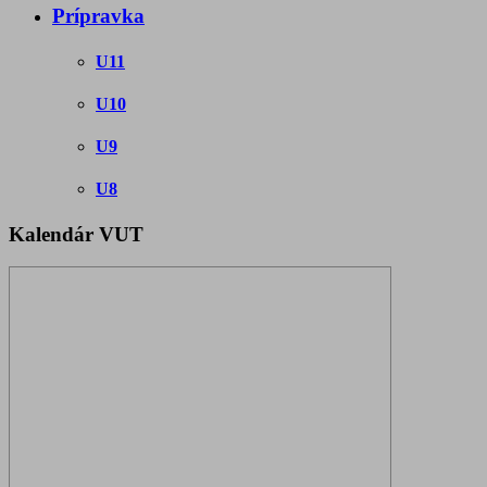
Prípravka
U11
U10
U9
U8
Kalendár VUT