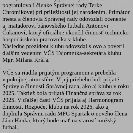
pogratulovali členke Správnej rady Terke
Chromíkovej pri príležitosti jej narodením. Primátor
mesta a členovia Správnej rady odovzdali ocenenie
aj matadorovi bánovského futbalu Antonovi
Čukanovi, ktorý oficiálne ukončil činnosť technicko
hospodárskeho pracovníka v klube.
Následne prezident klubu odovzdal slovo a poveril
ďalším vedením VČS Tajomníka-sekretára klubu
Mgr. Milana Kráľa.
VČS sa riadila prijatým programom a prebehla
v pokojnej atmosfére. V jej priebehu boli prijaté
Správy o činnosti Správnej rada, ako aj klubu v roku
2025. Taktiež bola prijatá Finančná správa za rok
2025. V ďalšej časti VČS prijala aj Harmonogram
činnosti, Rozpočet klubu na rok 2026, ako aj
doplnila Správnu radu MFC Spartak o nového člena
Jána Hanka, ktorý bude mať na starosť mužský
futbal.