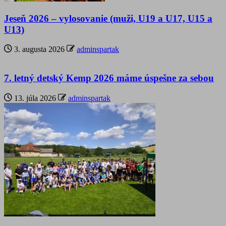
Jeseň 2026 – vylosovanie (muži, U19 a U17, U15 a
U13)
3. augusta 2026
adminspartak
7. letný detský Kemp 2026 máme úspešne za sebou
13. júla 2026
adminspartak