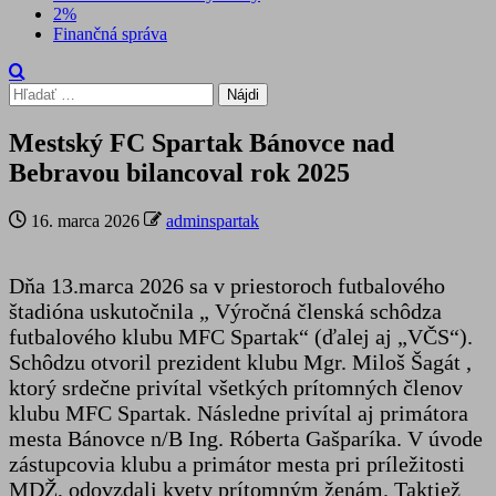
2%
Finančná správa
Hľadať:
Mestský FC Spartak Bánovce nad
Bebravou bilancoval rok 2025
16. marca 2026
adminspartak
Dňa 13.marca 2026 sa v priestoroch futbalového
štadióna uskutočnila „ Výročná členská schôdza
futbalového klubu MFC Spartak“ (ďalej aj „VČS“).
Schôdzu otvoril prezident klubu Mgr. Miloš Šagát ,
ktorý srdečne privítal všetkých prítomných členov
klubu MFC Spartak. Následne privítal aj primátora
mesta Bánovce n/B Ing. Róberta Gašparíka. V úvode
zástupcovia klubu a primátor mesta pri príležitosti
MDŽ, odovzdali kvety prítomným ženám. Taktiež