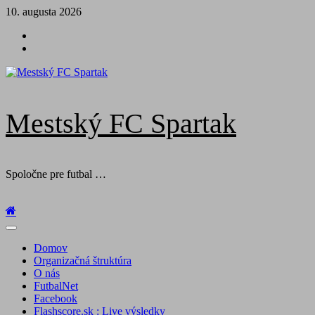
Skip
10. augusta 2026
to
Futbal
content
na
Facebook
BTV
Mestský FC Spartak
Spoločne pre futbal …
Primary
Menu
Domov
Organizačná štruktúra
O nás
FutbalNet
Facebook
Flashscore.sk : Live výsledky