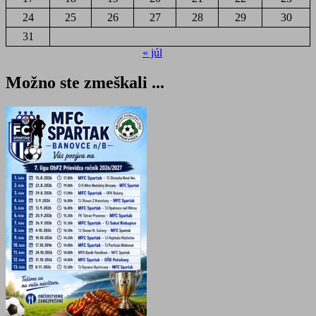
24
25
26
27
28
29
30
31
« júl
Možno ste zmeškali ...