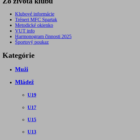
Zo života klubu
Klubové informácie
Tréneri MFC Spartak
Metodické okienko
VUT info
Harmonogram činnosti 2025
Športový poukaz
Kategórie
Muži
Mládež
U19
U17
U15
U13