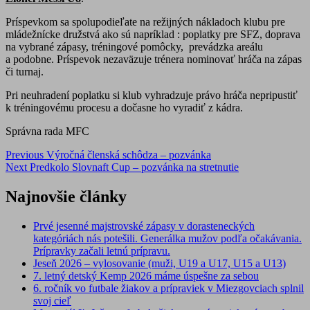
Príspevkom sa spolupodieľate na režijných nákladoch klubu pre
mládežnícke družstvá ako sú napríklad : poplatky pre SFZ, doprava
na vybrané zápasy, tréningové pomôcky, prevádzka areálu
a podobne. Príspevok nezaväzuje trénera nominovať hráča na zápas
či turnaj.
Pri neuhradení poplatku si klub vyhradzuje právo hráča nepripustiť
k tréningovému procesu a dočasne ho vyradiť z kádra.
Správna rada MFC
Post
Previous
Výročná členská schôdza – pozvánka
Next
Predkolo Slovnaft Cup – pozvánka na stretnutie
navigation
Najnovšie články
Prvé jesenné majstrovské zápasy v dorasteneckých
kategóriách nás potešili. Generálka mužov podľa očakávania.
Prípravky začali letnú prípravu.
Jeseň 2026 – vylosovanie (muži, U19 a U17, U15 a U13)
7. letný detský Kemp 2026 máme úspešne za sebou
6. ročník vo futbale žiakov a prípraviek v Miezgovciach splnil
svoj cieľ