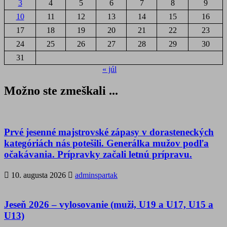
3
4
5
6
7
8
9
10
11
12
13
14
15
16
17
18
19
20
21
22
23
24
25
26
27
28
29
30
31
« júl
Možno ste zmeškali ...
Prvé jesenné majstrovské zápasy v dorasteneckých
kategóriách nás potešili. Generálka mužov podľa
očakávania. Prípravky začali letnú prípravu.
10. augusta 2026
adminspartak
Jeseň 2026 – vylosovanie (muži, U19 a U17, U15 a
U13)