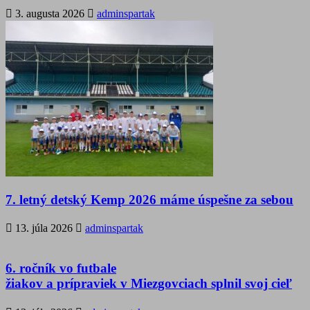
3. augusta 2026
adminspartak
7. letný detský Kemp 2026 máme úspešne za sebou
13. júla 2026
adminspartak
6. ročník vo futbale
žiakov a prípraviek v Miezgovciach splnil svoj cieľ