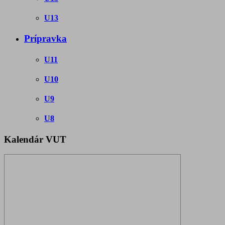
U13
Prípravka
U11
U10
U9
U8
Kalendár VUT