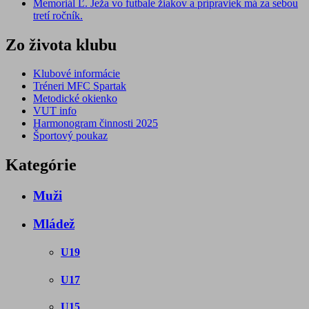
Memoriál Ľ. Ježa vo futbale žiakov a prípraviek má za sebou
tretí ročník.
Zo života klubu
Klubové informácie
Tréneri MFC Spartak
Metodické okienko
VUT info
Harmonogram činnosti 2025
Športový poukaz
Kategórie
Muži
Mládež
U19
U17
U15