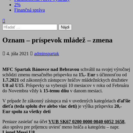
2%
Finančná správa
Hľadať:
Oznam – príspevok mládež – zmena
4. júla 2021
adminspartak
MFC Spartak Bánovce nad Bebravou
schválil na svojej výročnej
schôdzi zmenu mesačného príspevku na
15,- Eur
s účinnosťou od
1.7.2021
od zákonných zástupcov hráčov mládežníckych družstiev
U8 až U15
. Príspevky sa vyberajú 10 mesiacov v roku od Februára
do Novembra vždy k
15-temu dňu
v danom mesiaci.
V prípade že zákonný zástupca má v uvedených kategóriach
ďaľšie
dieťa (teda splolu dve alebo viac detí)
je výška príspevku
20,-
Eur spolu za všetky deti
Peniaze zasielať na účet
VUB SK67 0200 0000 0040 6052 1658
,
ako správu pre príjemcu uviesť meno hráča a kategóriu – napr.
Lionel Messi U8
.